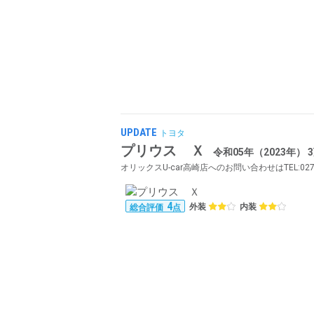
UPDATE
トヨタ
プリウス Ｘ
令和05年（2023年）
オリックスU-car高崎店へのお問い合わせはTEL:027-
4
外装
内装
総合評価
点