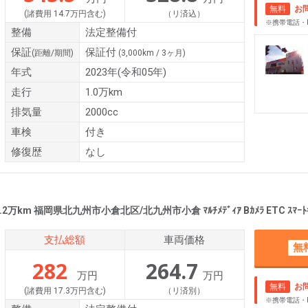
無料
お
(諸費用 14.7万円含む)
（リ済込）
※携帯電話・
整備
法定整備付
保証
保証付
(距離/期間)
(3,000km / 3ヶ月)
年式
2023年(令和05年)
走行
1.0万km
排気量
2000cc
車検
付き
修復歴
なし
2万km 福岡県北九州市小倉北区/北九州市小倉 ﾏﾙﾁﾒﾃﾞｨｱ Bｶﾒﾗ ETC ｽﾏｰﾄｷｰ 
支払総額
車両価格
無
282
264.7
万円
万円
無料
お
(諸費用 17.3万円含む)
（リ済別）
※携帯電話・