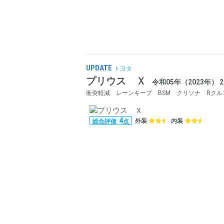
UPDATE
トヨタ
プリウス Ｘ
令和05年（2023年） 
4
外装
内装
総合評価
点