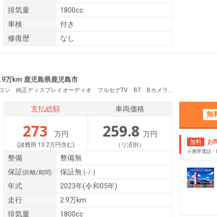
排気量
1800cc
車検
付き
修復歴
なし
2.9万km 鹿児島県鹿児島市
衝突軽減 レーンキープ BSM クリソナ Rクルコン 純正ディスプレイオーディオ フルセグTV BT Bカメラ ETC LEDヘッド スマートキー Pスタート オートAC 電格ミラー ウィンカーミラー Aハイビーム / ス
支払総額
車両価格
無
273
259.8
万円
万円
無料
お
(諸費用 13.2万円含む)
（リ済別）
※携帯電話・
整備
整備無
保証
保証無
(距離/期間)
(- / -)
年式
2023年(令和05年)
走行
2.9万km
排気量
1800cc