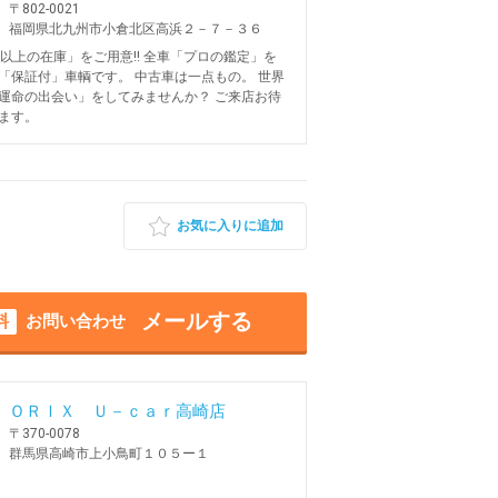
〒802-0021
福岡県北九州市小倉北区高浜２－７－３６
台以上の在庫」をご用意!! 全車「プロの鑑定」を
「保証付」車輌です。 中古車は一点もの。 世界
運命の出会い」をしてみませんか？ ご来店お待
ます。
お気に入りに追加
メールする
料
お問い合わせ
ＯＲＩＸ Ｕ－ｃａｒ高崎店
〒370-0078
群馬県高崎市上小鳥町１０５ー１