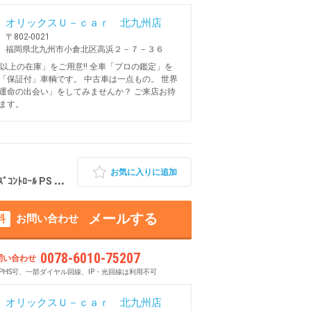
オリックスＵ－ｃａｒ 北九州店
〒802-0021
福岡県北九州市小倉北区高浜２－７－３６
台以上の在庫」をご用意!! 全車「プロの鑑定」を
「保証付」車輌です。 中古車は一点もの。 世界
運命の出会い」をしてみませんか？ ご来店お待
ます。
お気に入りに追加
ﾛｰﾙ PS PW
メールする
料
お問い合わせ
0078-6010-75207
問い合わせ
PHS可、一部ダイヤル回線、IP・光回線は利用不可
オリックスＵ－ｃａｒ 北九州店