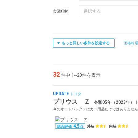
選択する
市区町村
もっと詳しい条件を設定する
価格相
32
件中 1~20件を表示
UPDATE
トヨタ
プリウス Ｚ
令和05年（2023年
今のオートバックスはカー用品だけではありません
4.5
外装
内装
総合評価
点