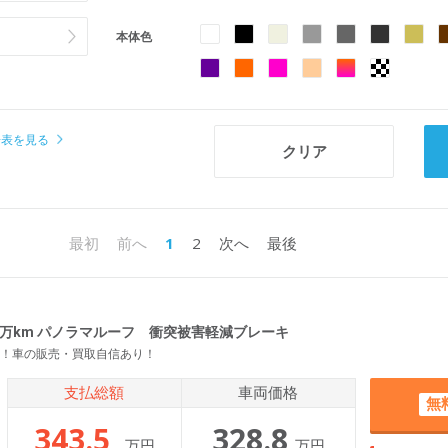
本体色
場表を見る
1
2
最初
前へ
次へ
最後
） 1万km パノラマルーフ 衝突被害軽減ブレーキ
！車の販売・買取自信あり！
支払総額
車両価格
無
343.5
328.8
万円
万円