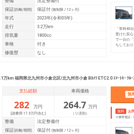
整備
法定整備付
保証
保証付
(距離/期間)
(無制限 / 12ヶ月)
年式
2023年(令和05年)
走行
3.2万km
「常時40
受けた安心
排気量
1800cc
で一台の「
車検
付き
ちしており
修復歴
なし
万km 福岡県北九州市小倉北区/北九州市小倉 Bｶﾒﾗ ETC2.0 ｽﾏｰﾄｷｰ ｸﾙｰｽﾞｺﾝﾄ
支払総額
車両価格
無
282
264.7
万円
万円
無料
お
(諸費用 17.3万円含む)
（リ済別）
※携帯電話・
整備
法定整備付
保証
保証付
(距離/期間)
(無制限 / 12ヶ月)