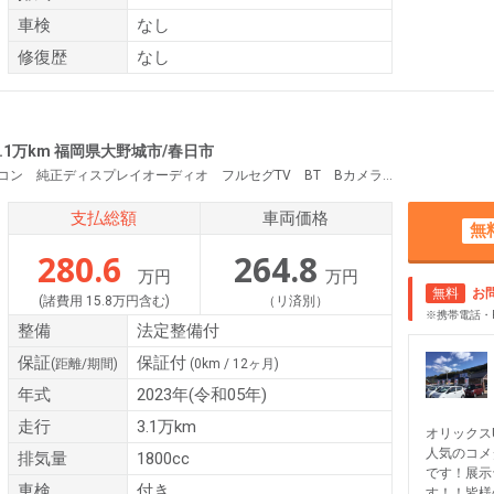
車検
なし
修復歴
なし
3.1万km 福岡県大野城市/春日市
衝突軽減 レーンキープ BSM クリソナ Rクルコン 純正ディスプレイオーディオ フルセグTV BT Bカメラ ETC LEDヘッド スマートキー Pスタート オートAC 電格ミラー ウィンカーミラー Aハイビーム
支払総額
車両価格
無
280.6
264.8
万円
万円
無料
お
(諸費用 15.8万円含む)
（リ済別）
※携帯電話・
整備
法定整備付
保証
保証付
(距離/期間)
(0km / 12ヶ月)
年式
2023年(令和05年)
走行
3.1万km
オリックス
人気のコメ
排気量
1800cc
です！展示
車検
付き
す！！皆様