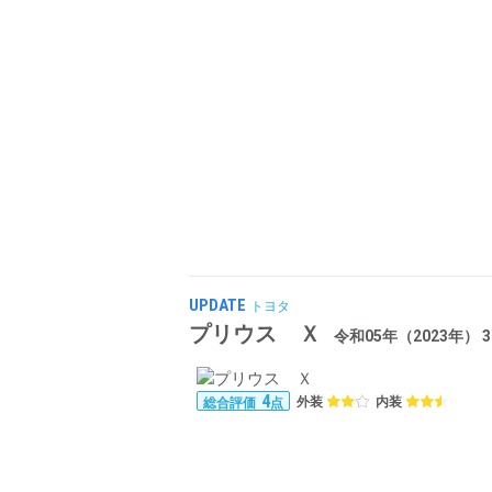
UPDATE
トヨタ
プリウス Ｘ
令和05年（2023年） 3.
4
外装
内装
総合評価
点