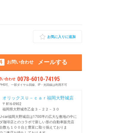
お気に入りに追加
メールする
料
お問い合わせ
0078-6010-74195
問い合わせ
PHS可、一部ダイヤル回線、IP・光回線は利用不可
オリックスＵ－ｃａｒ福岡大野城店
〒816-0902
福岡県大野城市乙金３－２２－３０
U-car福岡大野城店は1700坪の広大な敷地の中に
ダ珈琲店とのコラボで新しい形の自動車販売店
台数も１００台と豊富に取り揃えておりま
のご来店お待ちしております。