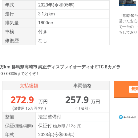
年式
2023年(令和05年)
走行
3.1万km
「常時40
受けた安心
排気量
1800cc
で一台の「
車検
付き
ちしており
修復歴
なし
 3万km 群馬県高崎市 純正ディスプレイオーディオ ETC Bカメラ
388-8336までどうぞ！
支払総額
車両価格
無
272.9
257.9
万円
万円
(諸費用 15万円含む)
（リ済別）
整備
法定整備付
保証
保証付
(距離/期間)
(無制限 / 12ヶ月)
年式
2023年(令和05年)