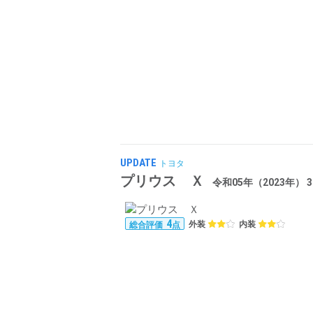
UPDATE
トヨタ
プリウス Ｘ
令和05年（2023年） 3.1
4
外装
内装
総合評価
点