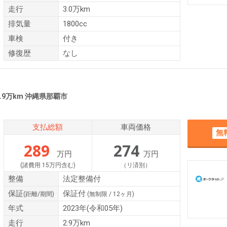
走行
3.0万km
排気量
1800cc
車検
付き
修復歴
なし
2.9万km 沖縄県那覇市
支払総額
車両価格
無
289
274
万円
万円
(諸費用 15万円含む)
（リ済別）
整備
法定整備付
保証
保証付
(距離/期間)
(無制限 / 12ヶ月)
年式
2023年(令和05年)
走行
2.9万km