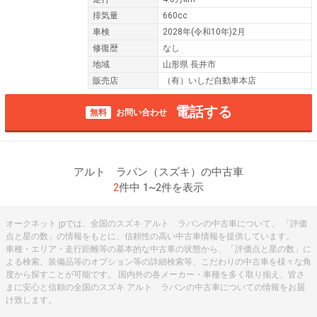
排気量
660cc
車検
2028年(令和10年)2月
修復歴
なし
地域
山形県 長井市
販売店
（有）いしだ自動車本店
電話する
無料
お問い合わせ
アルト ラパン（スズキ）の中古車
2
件中 1~2件を表示
オークネット.jpでは、全国のスズキ アルト ラパンの中古車について、 「評価
点と星の数」の情報をもとに、信頼性の高い中古車情報を提供しています。
車種・エリア・走行距離等の基本的な中古車の状態から、「評価点と星の数」に
よる検索、装備品等のオプション等の詳細検索等、こだわりの中古車を様々な角
度から探すことが可能です。 国内外の各メーカー・車種を多く取り揃え、皆さ
まに安心と信頼の全国のスズキ アルト ラパンの中古車についての情報をお届
け致します。