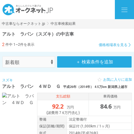
中古車ならオークネット.jp
中古車検索結果
アルト ラパン（スズキ）の中古車
2
件中 1~2件を表示
価格相場表を見る
＋ 検索条件を追加
お気に入りに追加
スズキ
アルト ラパン ４ＷＤ Ｇ
平成26年（2014年） 4.5万km 新潟県上越市
支払総額
車両価格
92.2
84.6
万円
万円
(諸費用 7.6万円含む)
整備
法定整備付
保証
(距離/期間)
保証付
(1,000km / 1ヶ月)
年式
2014年(平成26年)