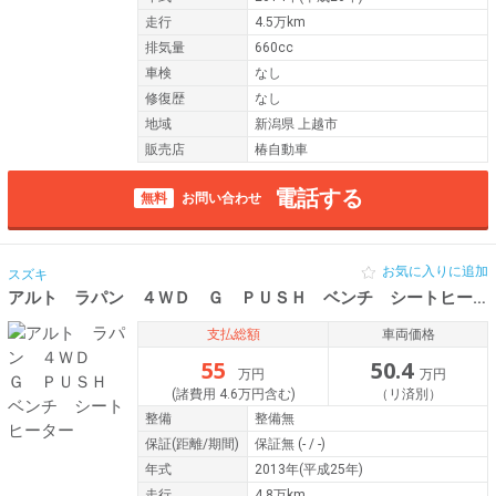
走行
4.5万km
排気量
660cc
車検
なし
修復歴
なし
地域
新潟県 上越市
販売店
椿自動車
電話する
無料
お問い合わせ
お気に入りに追加
スズキ
アルト ラパン ４ＷＤ Ｇ ＰＵＳＨ ベンチ シートヒーター
支払総額
車両価格
55
50.4
万円
万円
(諸費用 4.6万円含む)
（リ済別）
整備
整備無
保証
(距離/期間)
保証無
(- / -)
年式
2013年(平成25年)
走行
4.8万km