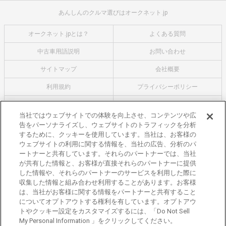
あんしんのクルマ選びはオークネット.jp
オークネット.jpとは？
よくある質問
中古車用語説明
お問い合わせ
サイトマップ
会社概要
利用規約
プライバシーポリシー
クッキーポリシー
利用者情報の外部送信について
当社ではウェブサイトでの体験を向上させ、コンテンツや広
告をパーソナライズし、ウェブサイトのトラフィックを分析
オークネットのその他のサービス
するために、クッキーを使用しています。当社は、お客様の
バイク関連サービス
ウェブサイトの利用に関する情報を、当社の広告、分析のパ
ートナーと共有しています。それらのパートナーでは、当社
中古バイクを探すならバイクの窓口
が共有した情報と、お客様が直接それらのパートナーに提供
レンタルバイクに乗るならモトオークレンタルバイク
した情報や、それらのパートナーのサービスを利用した際に
収集した情報と組み合わせ利用することがあります。お客様
ブランド関連サービス
は、当社がお客様に関する情報をパートナーと共有すること
ブランド品の買取はギャラリーレア
についてオプトアウトする権利を有しています。オプトアウ
トやクッキー設定をカスタマイズするには、「Do Not Sell
東京都公安委員会許可 第301001105434号
My Personal Information 」をクリックしてください。
株式会社オークネット