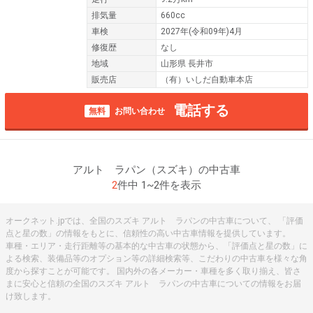
排気量
660cc
車検
2027年(令和09年)4月
修復歴
なし
地域
山形県 長井市
販売店
（有）いしだ自動車本店
電話する
無料
お問い合わせ
アルト ラパン（スズキ）の中古車
2
件中 1~2件を表示
オークネット.jpでは、全国のスズキ アルト ラパンの中古車について、 「評価
点と星の数」の情報をもとに、信頼性の高い中古車情報を提供しています。
車種・エリア・走行距離等の基本的な中古車の状態から、「評価点と星の数」に
よる検索、装備品等のオプション等の詳細検索等、こだわりの中古車を様々な角
度から探すことが可能です。 国内外の各メーカー・車種を多く取り揃え、皆さ
まに安心と信頼の全国のスズキ アルト ラパンの中古車についての情報をお届
け致します。