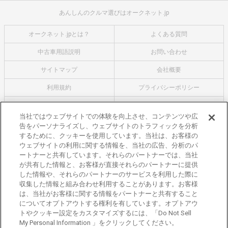
あんしんのクルマ選びはオークネット.jp
オークネット.jpとは？
よくある質問
中古車用語説明
お問い合わせ
サイトマップ
会社概要
利用規約
プライバシーポリシー
クッキーポリシー
利用者情報の外部送信について
当社ではウェブサイトでの体験を向上させ、コンテンツや広
告をパーソナライズし、ウェブサイトのトラフィックを分析
オークネットのその他のサービス
するために、クッキーを使用しています。当社は、お客様の
バイク関連サービス
ウェブサイトの利用に関する情報を、当社の広告、分析のパ
ートナーと共有しています。それらのパートナーでは、当社
中古バイクを探すならバイクの窓口
が共有した情報と、お客様が直接それらのパートナーに提供
レンタルバイクに乗るならモトオークレンタルバイク
した情報や、それらのパートナーのサービスを利用した際に
収集した情報と組み合わせ利用することがあります。お客様
ブランド関連サービス
は、当社がお客様に関する情報をパートナーと共有すること
ブランド品の買取はギャラリーレア
についてオプトアウトする権利を有しています。オプトアウ
トやクッキー設定をカスタマイズするには、「Do Not Sell
東京都公安委員会許可 第301001105434号
My Personal Information 」をクリックしてください。
株式会社オークネット