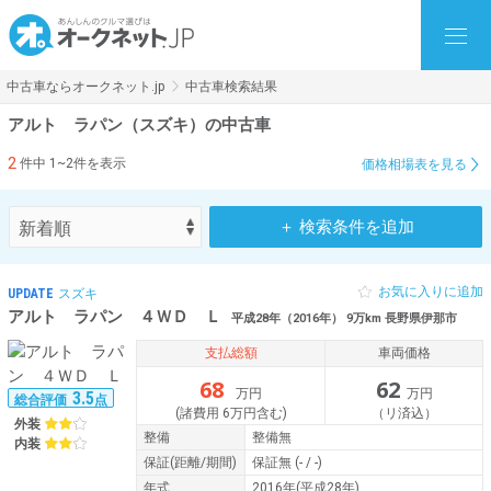
中古車ならオークネット.jp
中古車検索結果
アルト ラパン（スズキ）の中古車
2
件中 1~2件を表示
価格相場表を見る
＋ 検索条件を追加
お気に入りに追加
UPDATE
スズキ
アルト ラパン ４ＷＤ Ｌ
平成28年（2016年） 9万km 長野県伊那市
支払総額
車両価格
68
62
万円
万円
3.5
総合評価
点
(諸費用 6万円含む)
（リ済込）
外装
整備
整備無
内装
保証
(距離/期間)
保証無
(- / -)
年式
2016年(平成28年)