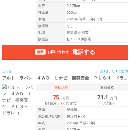
走行
9.0万km
排気量
660cc
車検
2027年(令和09年)12月
修復歴
なし
地域
長野県 伊那市
販売店
軽１００伊那店
電話する
無料
お問い合わせ
お気に入りに追加
スズキ
アルト ラパン ４ＷＤ Ｌナビ 衝突安全 ＰＵＳＨ ドラレコ
支払総額
車両価格
75
71.1
万円
万円
(諸費用 3.9万円含む)
（リ済別）
整備
整備無
保証
(距離/期間)
保証無
(- / -)
年式
2016年(平成28年)
走行
9.2万km