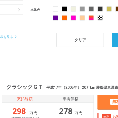
本体色
場表を見る
ト クラシックＧＴ
平成17年（2005年） 20万km 愛媛県東温
支払総額
車両価格
無
298
278
万円
万円
無料
お