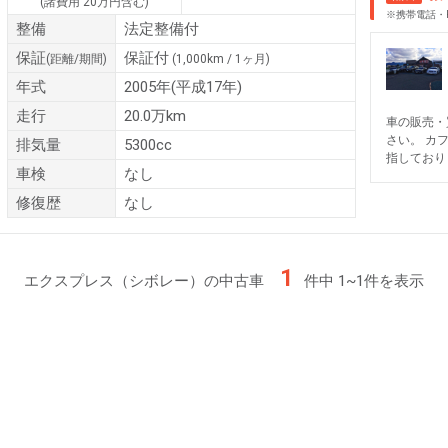
(諸費用 20万円含む)
※携帯電話・
整備
法定整備付
保証
保証付
(距離/期間)
(1,000km / 1ヶ月)
年式
2005年(平成17年)
走行
20.0万km
車の販売・
さい。 カ
排気量
5300cc
指しており
車検
なし
修復歴
なし
1
エクスプレス（シボレー）の中古車
件中 1~1件を表示