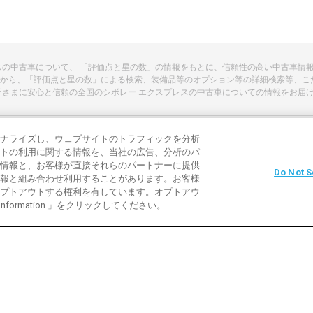
レスの中古車について、 「評価点と星の数」の情報をもとに、信頼性の高い中古車情
から、「評価点と星の数」による検索、装備品等のオプション等の詳細検索等、こ
皆さまに安心と信頼の全国のシボレー エクスプレスの中古車についての情報をお届
ナライズし、ウェブサイトのトラフィックを分析
トの利用に関する情報を、当社の広告、分析のパ
よくある質問
中古車用語説明
お問い合わ
情報と、お客様が直接それらのパートナーに提供
Do Not S
報と組み合わせ利用することがあります。お客様
利用規約
プライバシーポリシー
クッキーポリ
プトアウトする権利を有しています。オプトアウ
 Information 」をクリックしてください。
バイク