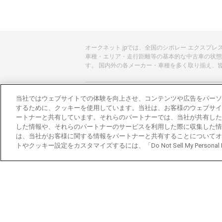
オークネット.jpでは、全国のシボレー エクスプ
車種・エリア・走行距離等の基本的な中古車の状態
す。 国内外の各メーカー・車種を多く取り揃え、
あんしんのクルマ選びはオークネット.jp
当社ではウェブサイトでの体験を向上させ、コンテンツや広告をパーソ
するために、クッキーを使用しています。当社は、お客様のウェブサイ
オークネット.jpとは？
ートナーと共有しています。それらのパートナーでは、当社が共有した
した情報や、それらのパートナーのサービスを利用した際に収集した情
会社概要
は、当社がお客様に関する情報をパートナーと共有することについてオ
トやクッキー設定をカスタマイズするには、「Do Not Sell My Personal
オークネットのその他のサービス
バイク関連サービス
中古バイクを探すならバイクの窓口
レンタルバイクに乗るならモトオークレンタル
ブランド関連サービス