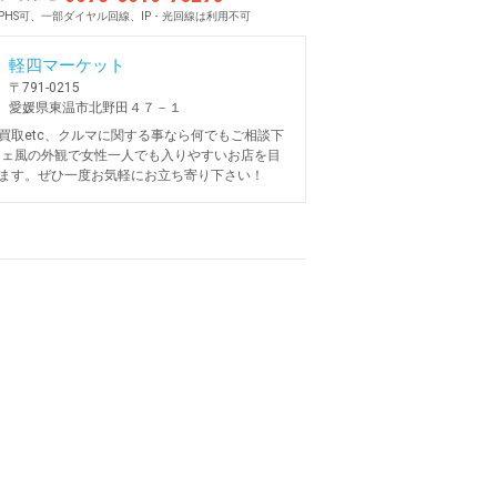
PHS可、一部ダイヤル回線、IP・光回線は利用不可
軽四マーケット
〒791-0215
愛媛県東温市北野田４７－１
買取etc、クルマに関する事なら何でもご相談下
フェ風の外観で女性一人でも入りやすいお店を目
ます。ぜひ一度お気軽にお立ち寄り下さい！