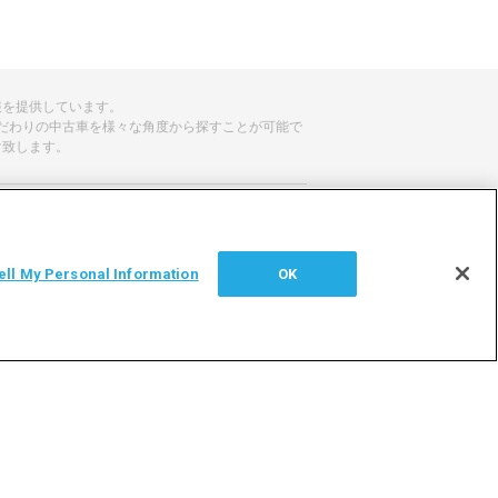
報を提供しています。
だわりの中古車を様々な角度から探すことが可能で
け致します。
せ
サイトマップ
ell My Personal Information
OK
シー
利用者情報の外部送信について