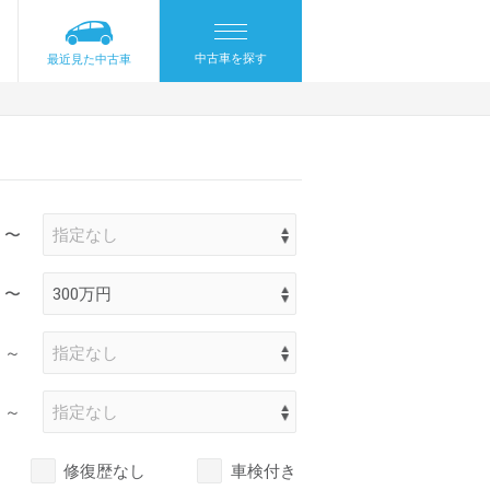
中古車を探す
最近見た中古車
〜
〜
～
～
修復歴なし
車検付き