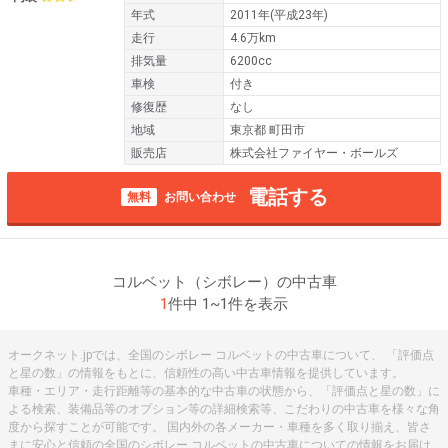
年式
2011年(平成23年)
走行
4.6万km
排気量
6200cc
車検
付き
修復歴
なし
地域
東京都 町田市
販売店
株式会社ファイヤー・ボールズ
電話する
無料
お問い合わせ
コルベット（シボレー）の中古車
1
件中 1~1件を表示
オークネット.jpでは、全国のシボレー コルベットの中古車について、 「評価点
と星の数」の情報をもとに、信頼性の高い中古車情報を提供しています。
車種・エリア・走行距離等の基本的な中古車の状態から、「評価点と星の数」に
よる検索、装備品等のオプション等の詳細検索等、こだわりの中古車を様々な角
度から探すことが可能です。 国内外の各メーカー・車種を多く取り揃え、皆さ
まに安心と信頼の全国のシボレー コルベットの中古車についての情報をお届け