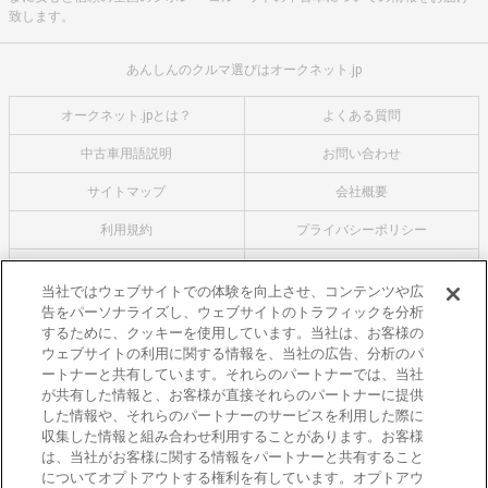
致します。
あんしんのクルマ選びはオークネット.jp
オークネット.jpとは？
よくある質問
中古車用語説明
お問い合わせ
サイトマップ
会社概要
利用規約
プライバシーポリシー
クッキーポリシー
利用者情報の外部送信について
当社ではウェブサイトでの体験を向上させ、コンテンツや広
告をパーソナライズし、ウェブサイトのトラフィックを分析
オークネットのその他のサービス
するために、クッキーを使用しています。当社は、お客様の
バイク関連サービス
ウェブサイトの利用に関する情報を、当社の広告、分析のパ
ートナーと共有しています。それらのパートナーでは、当社
中古バイクを探すならバイクの窓口
が共有した情報と、お客様が直接それらのパートナーに提供
レンタルバイクに乗るならモトオークレンタルバイク
した情報や、それらのパートナーのサービスを利用した際に
収集した情報と組み合わせ利用することがあります。お客様
ブランド関連サービス
は、当社がお客様に関する情報をパートナーと共有すること
ブランド品の買取はギャラリーレア
についてオプトアウトする権利を有しています。オプトアウ