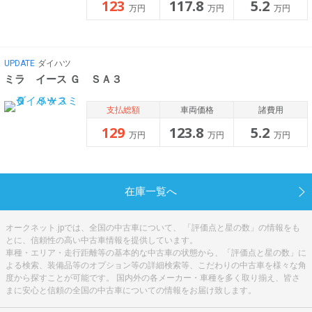
123
117.8
5.2
万円
万円
万円
UPDATE
ダイハツ
ミラ イース Ｇ ＳＡ３
支払総額
車両価格
諸費用
129
123.8
5.2
万円
万円
万円
在庫一覧へ
オークネット.jpでは、全国の中古車について、 「評価点と星の数」の情報をも
とに、信頼性の高い中古車情報を提供しています。
車種・エリア・走行距離等の基本的な中古車の状態から、「評価点と星の数」に
よる検索、装備品等のオプション等の詳細検索等、こだわりの中古車を様々な角
度から探すことが可能です。 国内外の各メーカー・車種を多く取り揃え、皆さ
まに安心と信頼の全国の中古車についての情報をお届け致します。