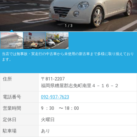
1
/
3
当店では無事故・実走行の中古車から未使用の新古車まで多様に取り揃えており
ます。
住所
〒811-2207
福岡県糟屋郡志免町南里４－１６－２
電話番号
092-937-7623
営業時間
9 ：30 〜 18：00
定休日
火曜日
駐車場
あり