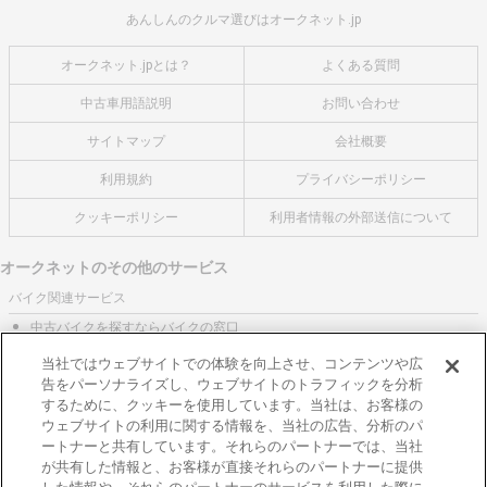
あんしんのクルマ選びはオークネット.jp
オークネット.jpとは？
よくある質問
中古車用語説明
お問い合わせ
サイトマップ
会社概要
利用規約
プライバシーポリシー
クッキーポリシー
利用者情報の外部送信について
オークネットのその他のサービス
バイク関連サービス
中古バイクを探すならバイクの窓口
レンタルバイクに乗るならモトオークレンタルバイク
当社ではウェブサイトでの体験を向上させ、コンテンツや広
告をパーソナライズし、ウェブサイトのトラフィックを分析
ブランド関連サービス
するために、クッキーを使用しています。当社は、お客様の
ブランド品の買取はギャラリーレア
ウェブサイトの利用に関する情報を、当社の広告、分析のパ
ートナーと共有しています。それらのパートナーでは、当社
東京都公安委員会許可 第301001105434号
が共有した情報と、お客様が直接それらのパートナーに提供
株式会社オークネット