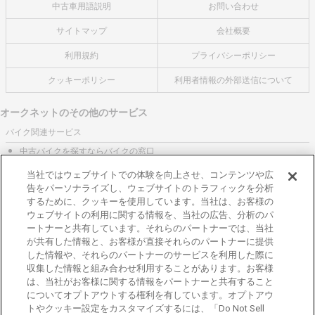
中古車用語説明
お問い合わせ
サイトマップ
会社概要
利用規約
プライバシーポリシー
クッキーポリシー
利用者情報の外部送信について
オークネットのその他のサービス
バイク関連サービス
中古バイクを探すならバイクの窓口
レンタルバイクに乗るならモトオークレンタルバイク
当社ではウェブサイトでの体験を向上させ、コンテンツや広
告をパーソナライズし、ウェブサイトのトラフィックを分析
ブランド関連サービス
するために、クッキーを使用しています。当社は、お客様の
ブランド品の買取はギャラリーレア
ウェブサイトの利用に関する情報を、当社の広告、分析のパ
ートナーと共有しています。それらのパートナーでは、当社
東京都公安委員会許可 第301001105434号
が共有した情報と、お客様が直接それらのパートナーに提供
株式会社オークネット
した情報や、それらのパートナーのサービスを利用した際に
© 2007‐ AUCNET INC.
収集した情報と組み合わせ利用することがあります。お客様
は、当社がお客様に関する情報をパートナーと共有すること
加盟店専用ページはこちら
についてオプトアウトする権利を有しています。オプトアウ
トやクッキー設定をカスタマイズするには、「Do Not Sell