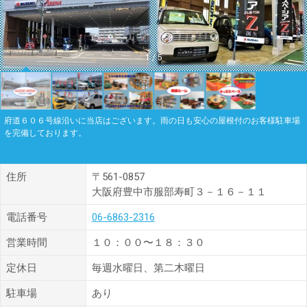
1
/
5
府道６０６号線沿いに当店はございます。雨の日も安心の屋根付のお客様駐車場
を完備しております。
住所
〒561-0857
大阪府豊中市服部寿町３－１６－１１
電話番号
06-6863-2316
営業時間
１０：００〜１８：３０
定休日
毎週水曜日、第二木曜日
駐車場
あり