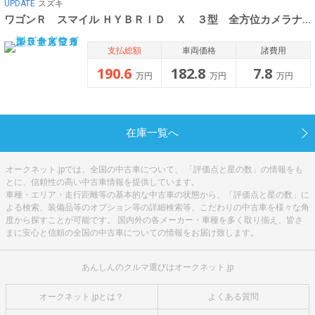
UPDATE
スズキ
ワゴンＲ スマイル ＨＹＢＲＩＤ Ｘ ３型 全方位カメラナビ
支払総額
車両価格
諸費用
190.6
182.8
7.8
万円
万円
万円
在庫一覧へ
オークネット.jpでは、全国の中古車について、 「評価点と星の数」の情報をも
とに、信頼性の高い中古車情報を提供しています。
車種・エリア・走行距離等の基本的な中古車の状態から、「評価点と星の数」に
よる検索、装備品等のオプション等の詳細検索等、こだわりの中古車を様々な角
度から探すことが可能です。 国内外の各メーカー・車種を多く取り揃え、皆さ
まに安心と信頼の全国の中古車についての情報をお届け致します。
あんしんのクルマ選びはオークネット.jp
オークネット.jpとは？
よくある質問