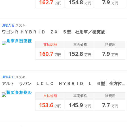
162.7
154.8
7.9
万円
万円
万円
UPDATE
スズキ
ワゴンＲ ＨＹＢＲＩＤ ＺＸ ５型 社用車／衝突被
支払総額
車両価格
諸費用
160.7
152.8
7.9
万円
万円
万円
UPDATE
スズキ
アルト ラパン ＬＣ ＬＣ ＨＹＢＲＩＤ Ｌ ６型 全方位カメ
支払総額
車両価格
諸費用
153.6
145.9
7.7
万円
万円
万円