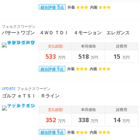
S
外装
内装
総合評価
点
フォルクスワーゲン
パサートワゴン ４ＷＤ ＴＤＩ ４モーション エレガンス
支払総額
車両価格
諸費用
533
518
15
万円
万円
万円
5
外装
内装
総合評価
点
UPDATE
フォルクスワーゲン
ゴルフ ｅＴＳＩ Ｒライン
支払総額
車両価格
諸費用
352
338
14
万円
万円
万円
5
外装
内装
総合評価
点