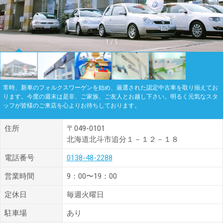
1
/
5
常時、新車のフォルクスワーゲンを始め、厳選された認定中古車を取り揃えてお
ります。今度の週末は是非、ご家族、ご友人とお越し下さい。明るく元気なスタ
ッフが皆様のご来店を心よりお待ちしております。
住所
〒049-0101
北海道北斗市追分１－１２－１８
電話番号
0138-48-2288
営業時間
9：00〜19：00
定休日
毎週火曜日
駐車場
あり