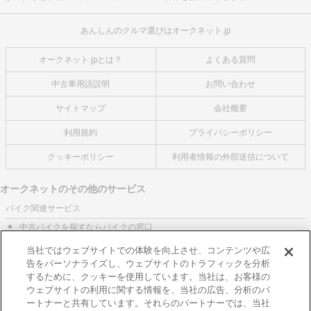
あんしんのクルマ選びはオークネット.jp
オークネット.jpとは？
よくある質問
中古車用語説明
お問い合わせ
サイトマップ
会社概要
利用規約
プライバシーポリシー
クッキーポリシー
利用者情報の外部送信について
オークネットのその他のサービス
バイク関連サービス
中古バイクを探すならバイクの窓口
レンタルバイクに乗るならモトオークレンタルバイク
当社ではウェブサイトでの体験を向上させ、コンテンツや広
告をパーソナライズし、ウェブサイトのトラフィックを分析
ブランド関連サービス
するために、クッキーを使用しています。当社は、お客様の
ブランド品の買取はギャラリーレア
ウェブサイトの利用に関する情報を、当社の広告、分析のパ
ートナーと共有しています。それらのパートナーでは、当社
東京都公安委員会許可 第301001105434号