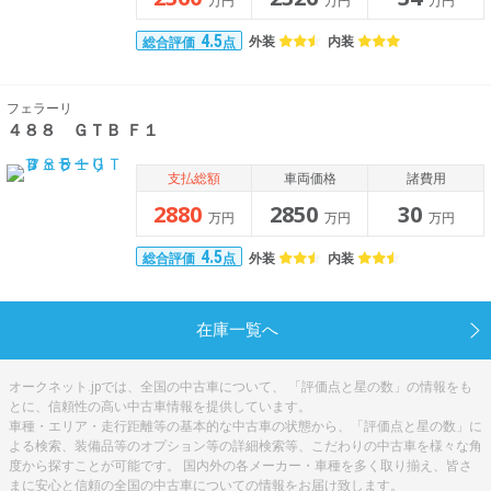
万円
万円
万円
4.5
外装
内装
総合評価
点
フェラーリ
４８８ ＧＴＢ Ｆ１
支払総額
車両価格
諸費用
2880
2850
30
万円
万円
万円
4.5
外装
内装
総合評価
点
在庫一覧へ
オークネット.jpでは、全国の中古車について、 「評価点と星の数」の情報をも
とに、信頼性の高い中古車情報を提供しています。
車種・エリア・走行距離等の基本的な中古車の状態から、「評価点と星の数」に
よる検索、装備品等のオプション等の詳細検索等、こだわりの中古車を様々な角
度から探すことが可能です。 国内外の各メーカー・車種を多く取り揃え、皆さ
まに安心と信頼の全国の中古車についての情報をお届け致します。