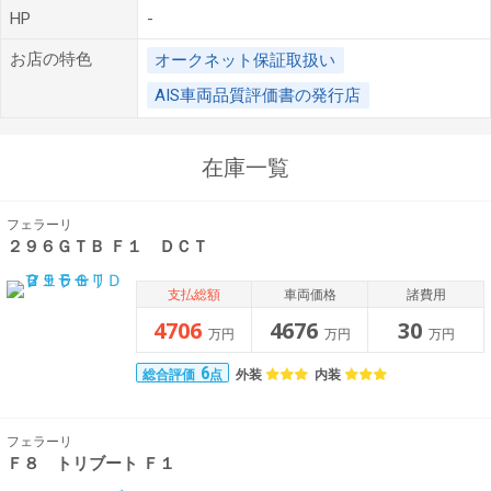
HP
-
お店の特色
オークネット保証取扱い
AIS車両品質評価書の発行店
在庫一覧
フェラーリ
２９６ＧＴＢ Ｆ１ ＤＣＴ
支払総額
車両価格
諸費用
4706
4676
30
万円
万円
万円
6
外装
内装
総合評価
点
フェラーリ
Ｆ８ トリブート Ｆ１