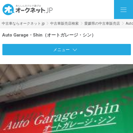
中古車ならオークネット.jp
中古車販売店検索
愛媛県の中古車販売店
Au
Auto Garage・Shin（オートガレージ・シン）
メニュー