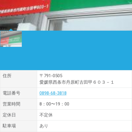
住所
〒791-0505
愛媛県西条市丹原町古田甲６０３－１
電話番号
0898-68-3818
営業時間
8：00〜19：00
定休日
不定休
駐車場
あり