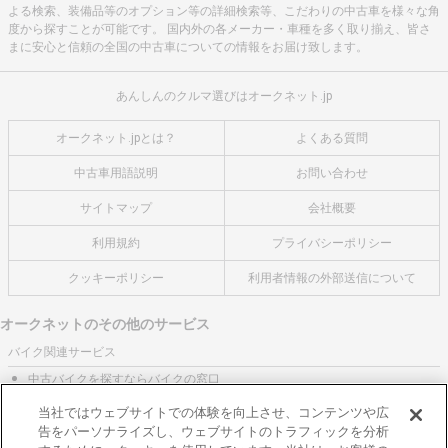
よる検索、装備品等のオプション等の詳細検索等、こだわりの中古車を様々な角
度から探すことが可能です。 国内外の各メーカー・車種を多く取り揃え、皆さ
まに安心と信頼の全国の中古車についての情報をお届け致します。
あんしんのクルマ選びはオークネット.jp
オークネット.jpとは？
よくある質問
中古車用語説明
お問い合わせ
サイトマップ
会社概要
利用規約
プライバシーポリシー
クッキーポリシー
利用者情報の外部送信について
オークネットのその他のサービス
バイク関連サービス
中古バイクを探すならバイクの窓口
レンタルバイクに乗るならモトオークレンタルバイク
当社ではウェブサイトでの体験を向上させ、コンテンツや広
告をパーソナライズし、ウェブサイトのトラフィックを分析
ブランド関連サービス