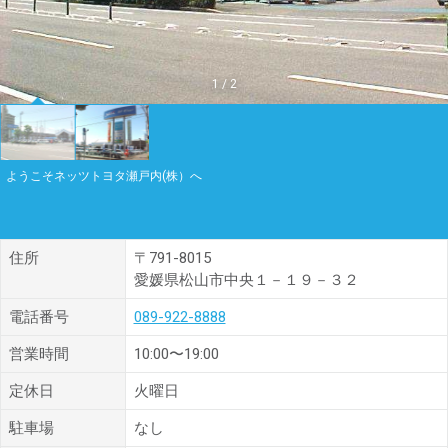
1
/
2
ようこそネッツトヨタ瀬戸内(株）へ
住所
〒791-8015
愛媛県松山市中央１－１９－３２
電話番号
089-922-8888
営業時間
10:00〜19:00
定休日
火曜日
駐車場
なし