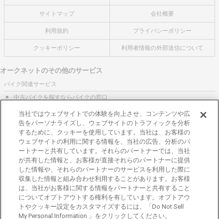
サイトマップ
会社概要
利用規約
プライバシーポリシー
クッキーポリシー
利用者情報の外部送信について
オークネットのその他のサービス
バイク関連サービス
中古バイクを探すならバイクの窓口
レンタルバイクに乗るならモトオークレンタルバイク
当社ではウェブサイトでの体験を向上させ、コンテンツや広
告をパーソナライズし、ウェブサイトのトラフィックを分析
ブランド関連サービス
するために、クッキーを使用しています。当社は、お客様の
ブランド品の買取はギャラリーレア
ウェブサイトの利用に関する情報を、当社の広告、分析のパ
ートナーと共有しています。それらのパートナーでは、当社
東京都公安委員会許可 第301001105434号
が共有した情報と、お客様が直接それらのパートナーに提供
株式会社オークネット
した情報や、それらのパートナーのサービスを利用した際に
© 2007‐ AUCNET INC.
収集した情報と組み合わせ利用することがあります。お客様
は、当社がお客様に関する情報をパートナーと共有すること
加盟店専用ページはこちら
についてオプトアウトする権利を有しています。オプトアウ
トやクッキー設定をカスタマイズするには、「Do Not Sell
My Personal Information 」をクリックしてください。
お問い合わせ
お問い合わせ
無料
無料