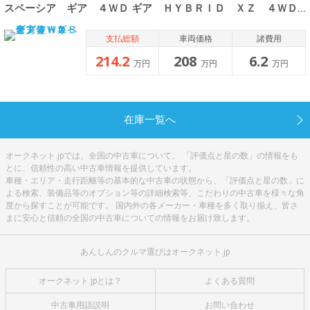
スペーシア ギア ４ＷＤ ギア ＨＹＢＲＩＤ ＸＺ ４ＷＤ 全方位
支払総額
車両価格
諸費用
214.2
208
6.2
万円
万円
万円
在庫一覧へ
オークネット.jpでは、全国の中古車について、 「評価点と星の数」の情報をも
とに、信頼性の高い中古車情報を提供しています。
車種・エリア・走行距離等の基本的な中古車の状態から、「評価点と星の数」に
よる検索、装備品等のオプション等の詳細検索等、こだわりの中古車を様々な角
度から探すことが可能です。 国内外の各メーカー・車種を多く取り揃え、皆さ
まに安心と信頼の全国の中古車についての情報をお届け致します。
あんしんのクルマ選びはオークネット.jp
オークネット.jpとは？
よくある質問
中古車用語説明
お問い合わせ