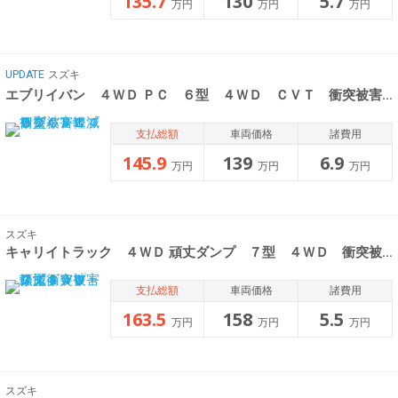
135.7
130
5.7
万円
万円
万円
UPDATE
スズキ
エブリイバン ４ＷＤ ＰＣ ６型 ４ＷＤ ＣＶＴ 衝突被害軽減
支払総額
車両価格
諸費用
145.9
139
6.9
万円
万円
万円
スズキ
キャリイトラック ４ＷＤ 頑丈ダンプ ７型 ４ＷＤ 衝突被害軽減Ｓ
支払総額
車両価格
諸費用
163.5
158
5.5
万円
万円
万円
スズキ