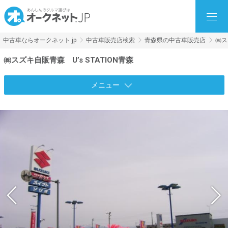
中古車ならオークネット.jp
中古車販売店検索
青森県の中古車販売店
㈱ス
㈱スズキ自販青森 U’s STATION青森
メニュー