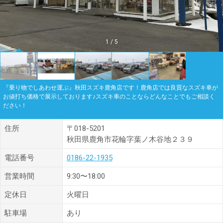
1
/
5
『乗り物でしあわせ運ぶ』秋田スズキ鹿角店です！鹿角店では良質なスズキ車が
お値打ち価格で展示しております♪スズキ車のことならどんなことでもご相談く
ださい！
住所
〒018-5201
秋田県鹿角市花輪字葉ノ木谷地２３９
電話番号
0186-22-1935
営業時間
9:30〜18:00
定休日
火曜日
駐車場
あり