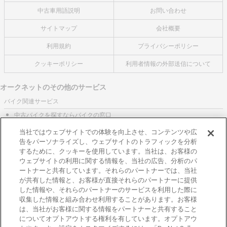
中古車用語説明
お問い合わせ
サイトマップ
会社概要
利用規約
プライバシーポリシー
クッキーポリシー
利用者情報の外部送信について
オークネットのその他のサービス
バイク関連サービス
中古バイクを探すならバイクの窓口
レンタルバイクに乗るならモトオークレンタルバイク
当社ではウェブサイトでの体験を向上させ、コンテンツや広
告をパーソナライズし、ウェブサイトのトラフィックを分析
ブランド関連サービス
するために、クッキーを使用しています。当社は、お客様の
ブランド品の買取はギャラリーレア
ウェブサイトの利用に関する情報を、当社の広告、分析のパ
ートナーと共有しています。それらのパートナーでは、当社
東京都公安委員会許可 第301001105434号
が共有した情報と、お客様が直接それらのパートナーに提供
株式会社オークネット
した情報や、それらのパートナーのサービスを利用した際に
© 2007‐ AUCNET INC.
収集した情報と組み合わせ利用することがあります。お客様
は、当社がお客様に関する情報をパートナーと共有すること
加盟店専用ページはこちら
についてオプトアウトする権利を有しています。オプトアウ