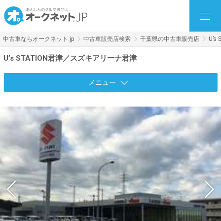
中古車ならオークネット.jp
中古車販売店検索
千葉県の中古車販売店
U’
U’s STATION君津／スズキアリーナ君津
メニュー