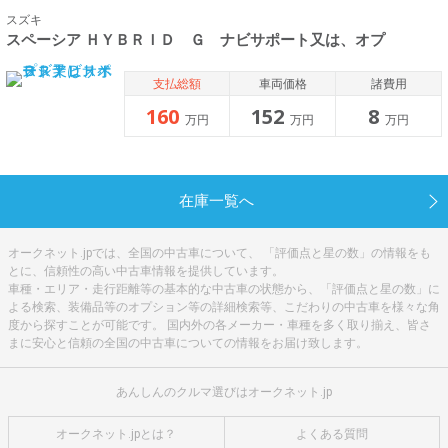
スズキ
スペーシア ＨＹＢＲＩＤ Ｇ ナビサポート又は、オプ
支払総額
車両価格
諸費用
160
152
8
万円
万円
万円
在庫一覧へ
オークネット.jpでは、全国の中古車について、 「評価点と星の数」の情報をも
とに、信頼性の高い中古車情報を提供しています。
車種・エリア・走行距離等の基本的な中古車の状態から、「評価点と星の数」に
よる検索、装備品等のオプション等の詳細検索等、こだわりの中古車を様々な角
度から探すことが可能です。 国内外の各メーカー・車種を多く取り揃え、皆さ
まに安心と信頼の全国の中古車についての情報をお届け致します。
あんしんのクルマ選びはオークネット.jp
オークネット.jpとは？
よくある質問