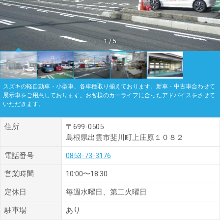
1
/
5
スズキの軽自動車・小型車、各車種取り揃えております。新車・中古車合わせて
展示車をご用意しております。お客様のカーライフに合ったアドバイスをさせて
いただきます。
住所
〒699-0505
島根県出雲市斐川町上庄原１０８２
電話番号
0853-73-3176
営業時間
10:00〜18:30
定休日
毎週水曜日、第二火曜日
駐車場
あり