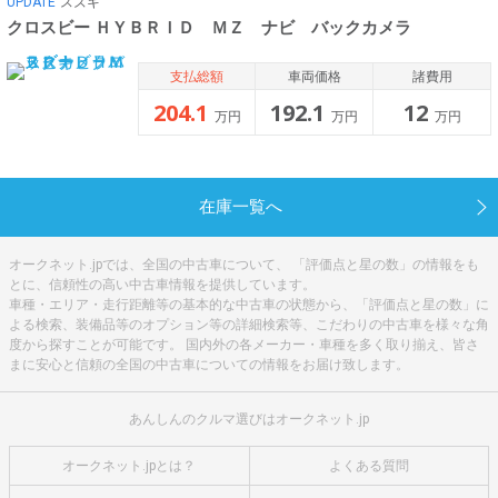
UPDATE
スズキ
クロスビー ＨＹＢＲＩＤ ＭＺ ナビ バックカメラ
支払総額
車両価格
諸費用
204.1
192.1
12
万円
万円
万円
在庫一覧へ
オークネット.jpでは、全国の中古車について、 「評価点と星の数」の情報をも
とに、信頼性の高い中古車情報を提供しています。
車種・エリア・走行距離等の基本的な中古車の状態から、「評価点と星の数」に
よる検索、装備品等のオプション等の詳細検索等、こだわりの中古車を様々な角
度から探すことが可能です。 国内外の各メーカー・車種を多く取り揃え、皆さ
まに安心と信頼の全国の中古車についての情報をお届け致します。
あんしんのクルマ選びはオークネット.jp
オークネット.jpとは？
よくある質問