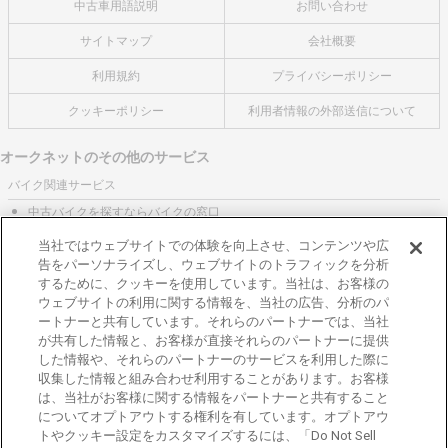
中古車用語説明
お問い合わせ
サイトマップ
会社概要
利用規約
プライバシーポリシー
クッキーポリシー
利用者情報の外部送信について
オークネットのその他のサービス
バイク関連サービス
中古バイクを探すならバイクの窓口
レンタルバイクに乗るならモトオークレンタルバイク
当社ではウェブサイトでの体験を向上させ、コンテンツや広
告をパーソナライズし、ウェブサイトのトラフィックを分析
ブランド関連サービス
するために、クッキーを使用しています。当社は、お客様の
ブランド品の買取はギャラリーレア
ウェブサイトの利用に関する情報を、当社の広告、分析のパ
ートナーと共有しています。それらのパートナーでは、当社
東京都公安委員会許可 第301001105434号
が共有した情報と、お客様が直接それらのパートナーに提供
株式会社オークネット
した情報や、それらのパートナーのサービスを利用した際に
© 2007‐ AUCNET INC.
収集した情報と組み合わせ利用することがあります。お客様
は、当社がお客様に関する情報をパートナーと共有すること
加盟店専用ページはこちら
についてオプトアウトする権利を有しています。オプトアウ
トやクッキー設定をカスタマイズするには、「Do Not Sell