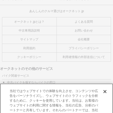
あんしんのクルマ選びはオークネット.jp
オークネット.jpとは？
よくある質問
中古車用語説明
お問い合わせ
サイトマップ
会社概要
利用規約
プライバシーポリシー
クッキーポリシー
利用者情報の外部送信について
オークネットのその他のサービス
バイク関連サービス
中古バイクを探すならバイクの窓口
レンタルバイクに乗るならモトオークレンタルバイク
当社ではウェブサイトでの体験を向上させ、コンテンツや広
告をパーソナライズし、ウェブサイトのトラフィックを分析
ブランド関連サービス
するために、クッキーを使用しています。当社は、お客様の
ブランド品の買取はギャラリーレア
ウェブサイトの利用に関する情報を、当社の広告、分析のパ
ートナーと共有しています。それらのパートナーでは、当社
東京都公安委員会許可 第301001105434号