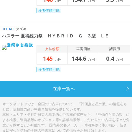
万円
万円
万円
検査依頼可能
UPDATE
スズキ
ハスラー 夏得総力祭 ＨＹＢＲＩＤ Ｇ ３型 ＬＥ
支払総額
車両価格
諸費用
145
144.6
0.4
万円
万円
万円
検査依頼可能
在庫一覧へ
オークネット.jpでは、全国の中古車について、 「評価点と星の数」の情報をも
とに、信頼性の高い中古車情報を提供しています。
車種・エリア・走行距離等の基本的な中古車の状態から、「評価点と星の数」に
よる検索、装備品等のオプション等の詳細検索等、こだわりの中古車を様々な角
度から探すことが可能です。 国内外の各メーカー・車種を多く取り揃え、皆さ
まに安心と信頼の全国の中古車についての情報をお届け致します。