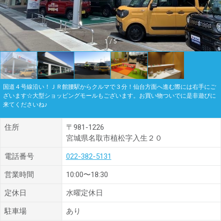
1
/
5
国道４号線沿い！ＪＲ館腰駅からクルマで３分！仙台方面へ進む際には右手にご
ざいます☆大型ショッピングモールもございます。お買い物ついでに是非遊びに
来てくださいね♪
住所
〒981-1226
宮城県名取市植松字入生２０
電話番号
022-382-5131
営業時間
10:00〜18:30
定休日
水曜定休日
駐車場
あり