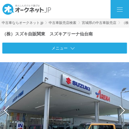
中古車ならオークネット.jp
中古車販売店検索
宮城県の中古車販売店
（株
（株）スズキ自販関東 スズキアリーナ仙台南
メニュー