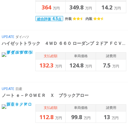
364
349.8
14.2
万円
万円
万円
4.5
外装
内装
総合評価
点
UPDATE
ダイハツ
ハイゼットトラック ４ＷＤ ６６０ ローダンプ ２ドア ＦＣＶＴ ４
支払総額
車両価格
諸費用
132.3
124.8
7.5
万円
万円
万円
UPDATE
日産
ノート ｅ－ＰＯＷＥＲ Ｘ ブラックアロー
支払総額
車両価格
諸費用
112.8
99.8
13
万円
万円
万円