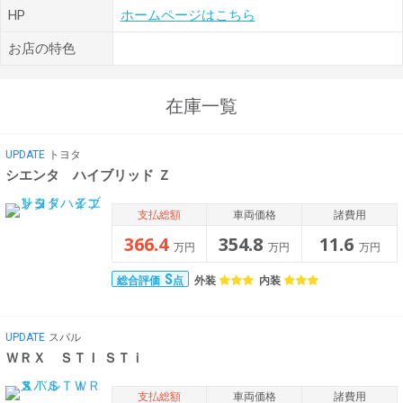
HP
ホームページはこちら
お店の特色
在庫一覧
UPDATE
トヨタ
シエンタ ハイブリッド Ｚ
支払総額
車両価格
諸費用
366.4
354.8
11.6
万円
万円
万円
S
外装
内装
総合評価
点
UPDATE
スバル
ＷＲＸ ＳＴＩ ＳＴｉ
支払総額
車両価格
諸費用