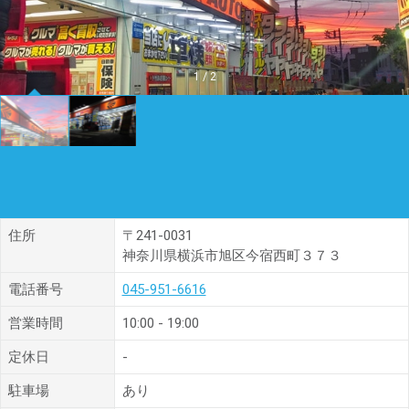
1
/
2
住所
〒241-0031
神奈川県横浜市旭区今宿西町３７３
電話番号
045-951-6616
営業時間
10:00 - 19:00
定休日
-
駐車場
あり