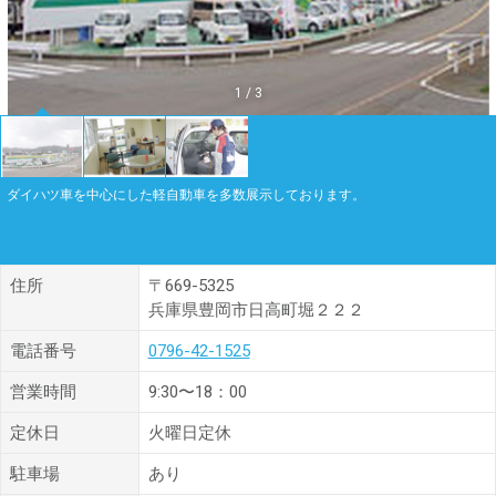
1
/
3
ダイハツ車を中心にした軽自動車を多数展示しております。
住所
〒669-5325
兵庫県豊岡市日高町堀２２２
電話番号
0796-42-1525
営業時間
9:30〜18：00
定休日
火曜日定休
駐車場
あり