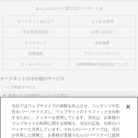
あんしんのクルマ選びはオークネット.jp
オークネット.jpとは？
よくある質問
中古車用語説明
お問い合わせ
サイトマップ
会社概要
利用規約
プライバシーポリシー
クッキーポリシー
利用者情報の外部送信について
オークネットのその他のサービス
バイク関連サービス
中古バイクを探すならバイクの窓口
レンタルバイクに乗るならモトオークレンタルバイク
当社ではウェブサイトでの体験を向上させ、コンテンツや広
告をパーソナライズし、ウェブサイトのトラフィックを分析
ブランド関連サービス
するために、クッキーを使用しています。当社は、お客様の
ブランド品の買取はギャラリーレア
ウェブサイトの利用に関する情報を、当社の広告、分析のパ
ートナーと共有しています。それらのパートナーでは、当社
東京都公安委員会許可 第301001105434号
が共有した情報と、お客様が直接それらのパートナーに提供
株式会社オークネット