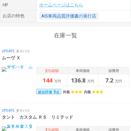
HP
ホームページはこちら
お店の特色
AIS車両品質評価書の発行店
在庫一覧
UPDATE
ダイハツ
ムーヴ Ｘ
支払総額
車両価格
諸費用
144
136.8
7.2
万円
万円
万円
6
外装
内装
総合評価
点
UPDATE
ダイハツ
タント カスタム ＲＳ リミテッド
支払総額
車両価格
諸費用