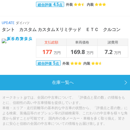
4.5
外装
内装
総合評価
点
UPDATE
ダイハツ
タント カスタム カスタムＸリミテッド ＥＴＣ クルコン
支払総額
車両価格
諸費用
177
169.8
7.2
万円
万円
万円
5
外装
内装
総合評価
点
在庫一覧へ
オークネット.jpでは、全国の中古車について、 「評価点と星の数」の情報をも
とに、信頼性の高い中古車情報を提供しています。
車種・エリア・走行距離等の基本的な中古車の状態から、「評価点と星の数」に
よる検索、装備品等のオプション等の詳細検索等、こだわりの中古車を様々な角
度から探すことが可能です。 国内外の各メーカー・車種を多く取り揃え、皆さ
まに安心と信頼の全国の中古車についての情報をお届け致します。