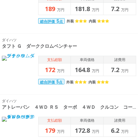
189
181.8
7.2
万円
万円
万円
S
外装
内装
総合評価
点
ダイハツ
タフト Ｇ ダーククロムベンチャー
支払総額
車両価格
諸費用
172
164.8
7.2
万円
万円
万円
5
外装
内装
総合評価
点
ダイハツ
アトレーバン ４ＷＤ ＲＳ ターボ ４ＷＤ クルコン コーナー
支払総額
車両価格
諸費用
179
172.8
6.2
万円
万円
万円