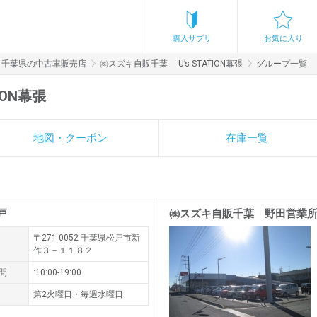
購入サプリ
お気に入り
千葉県の中古車販売店
㈱スズキ自販千葉 U’s STATION幕張
グループ一覧
ION幕張
地図・クーポン
在庫一覧
戸
㈱スズキ自販千葉 野田営業
〒271-0052
千葉県松戸市新
作３－１１８２
間
:10:00-19:00
第2火曜日・毎週水曜日