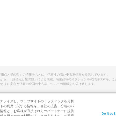
「評価点と星の数」の情報をもとに、信頼性の高い中古車情報を提供しています。
から、「評価点と星の数」による検索、装備品等のオプション等の詳細検索等、こ
皆さまに安心と信頼の全国の中古車についての情報をお届け致します。
ナライズし、ウェブサイトのトラフィックを分析
トの利用に関する情報を、当社の広告、分析のパ
よくある質問
中古車用語説明
お問い合わ
情報と、お客様が直接それらのパートナーに提供
Do Not S
報と組み合わせ利用することがあります。お客様