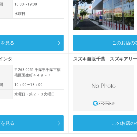
間
10:00〜19:00
水曜日
覧を見る
このお店の
インタ
スズキ自販千葉 スズキアリ
〒263-0051
千葉県千葉市稲
毛区園生町４４９－７
間
10：00〜18：00
水曜日・第２・３火曜日
覧を見る
このお店の