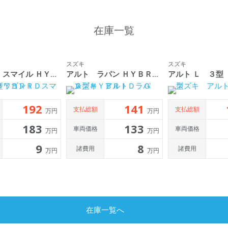
在庫一覧
スズキ
スズキ
ワゴンＲ スマイル ＨＹＢＲＩＤ Ｘ ３型
アルト ラパン ＨＹＢＲＩＤ Ｇ ６型
アルト Ｌ ３型
192
141
支払総額
支払総額
万円
万円
183
133
車両価格
車両価格
万円
万円
9
8
諸費用
諸費用
万円
万円
在庫一覧へ