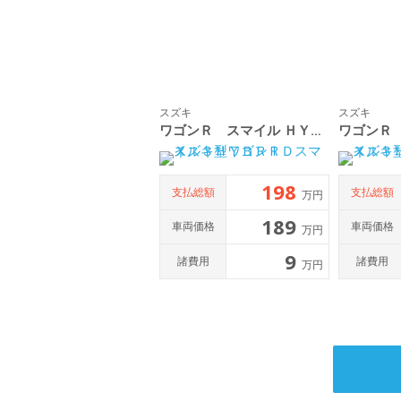
スズキ
スズキ
ワゴンＲ スマイル ＨＹＢＲＩＤ Ｘ ３型
198
支払総額
支払総額
万円
189
車両価格
車両価格
万円
9
諸費用
諸費用
万円