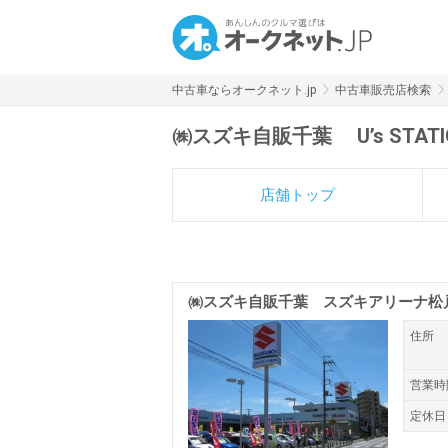
中古車ならオークネット.jp
中古車販売店検索
㈱スズキ自販千葉 U’s STAT
店舗トップ
㈱スズキ自販千葉 スズキアリーナ松
住所
営業時
定休日