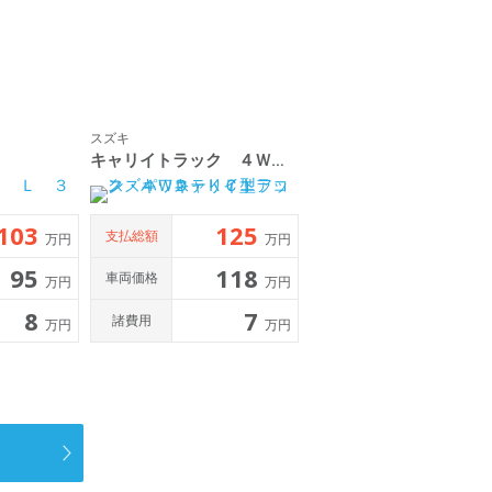
スズキ
キャリイトラック ４ＷＤ ＫＣエアコン・パワステ ７型
103
125
支払総額
万円
万円
95
118
車両価格
万円
万円
8
7
諸費用
万円
万円