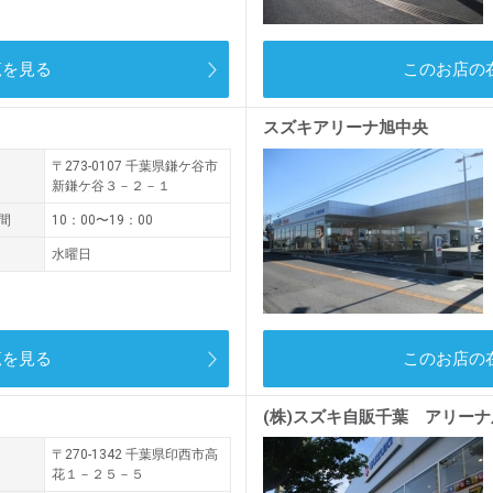
覧を見る
このお店の
スズキアリーナ旭中央
〒273-0107
千葉県鎌ケ谷市
新鎌ケ谷３－２－１
間
10：00〜19：00
水曜日
覧を見る
このお店の
(株)スズキ自販千葉 アリー
〒270-1342
千葉県印西市高
花１－２５－５