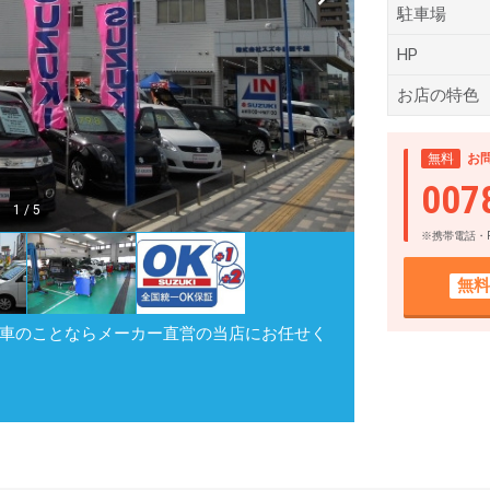
駐車場
HP
お店の特色
無料
お
007
1
/
5
※携帯電話・
無料
車のことならメーカー直営の当店にお任せく