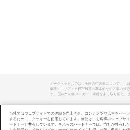
オークネット.jpでは、全国の中古車について、 
車種・エリア・走行距離等の基本的な中古車の状態
す。 国内外の各メーカー・車種を多く取り揃え、
あんしんのクルマ選びはオークネット.jp
当社ではウェブサイトでの体験を向上させ、コンテンツや広告をパーソ
するために、クッキーを使用しています。当社は、お客様のウェブサイ
オークネット.jpとは？
ートナーと共有しています。それらのパートナーでは、当社が共有した
した情報や、それらのパートナーのサービスを利用した際に収集した情