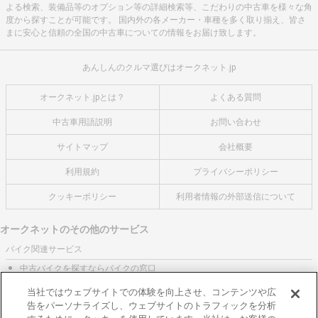
よる検索、装備品等のオプション等の詳細検索等、こだわりの中古車を様々な角
度から探すことが可能です。 国内外の各メーカー・車種を多く取り揃え、皆さ
まに安心と信頼の全国の中古車についての情報をお届け致します。
あんしんのクルマ選びはオークネット.jp
オークネット.jpとは？
よくある質問
中古車用語説明
お問い合わせ
サイトマップ
会社概要
利用規約
プライバシーポリシー
クッキーポリシー
利用者情報の外部送信について
オークネットのその他のサービス
バイク関連サービス
中古バイクを探すならバイクの窓口
レンタルバイクに乗るならモトオークレンタルバイク
当社ではウェブサイトでの体験を向上させ、コンテンツや広
告をパーソナライズし、ウェブサイトのトラフィックを分析
ブランド関連サービス