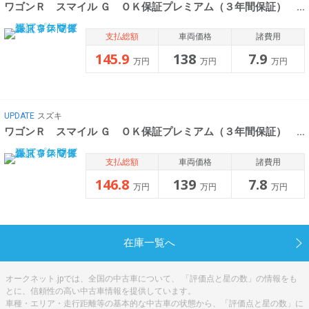
ワゴンＲ スマイル Ｇ ＯＫ保証プレミアム（３年間保証） ス
支払総額
車両価格
諸費用
145.9
138
7.9
万円
万円
万円
UPDATE
スズキ
ワゴンＲ スマイル Ｇ ＯＫ保証プレミアム（３年間保証） ス
支払総額
車両価格
諸費用
146.8
139
7.8
万円
万円
万円
在庫一覧へ
オークネット.jpでは、全国の中古車について、 「評価点と星の数」の情報をも
とに、信頼性の高い中古車情報を提供しています。
車種・エリア・走行距離等の基本的な中古車の状態から、「評価点と星の数」に