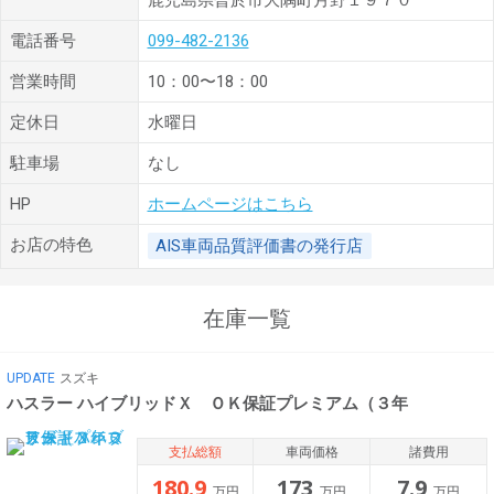
鹿児島県曽於市大隅町月野１９７０
電話番号
099-482-2136
営業時間
10：00〜18：00
定休日
水曜日
駐車場
なし
HP
ホームページはこちら
お店の特色
AIS車両品質評価書の発行店
在庫一覧
UPDATE
スズキ
ハスラー ハイブリッドＸ ＯＫ保証プレミアム（３年
支払総額
車両価格
諸費用
180.9
173
7.9
万円
万円
万円