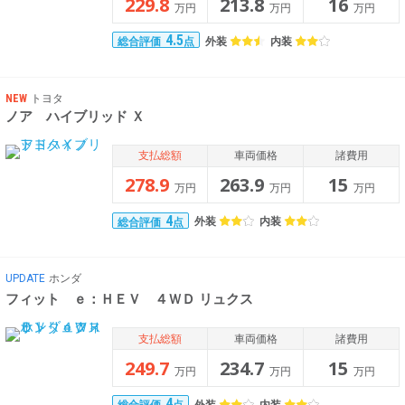
229.8
213.8
16
万円
万円
万円
4.5
外装
内装
総合評価
点
NEW
トヨタ
ノア ハイブリッド Ｘ
支払総額
車両価格
諸費用
278.9
263.9
15
万円
万円
万円
4
外装
内装
総合評価
点
UPDATE
ホンダ
フィット ｅ：ＨＥＶ ４ＷＤ リュクス
支払総額
車両価格
諸費用
249.7
234.7
15
万円
万円
万円
4
外装
内装