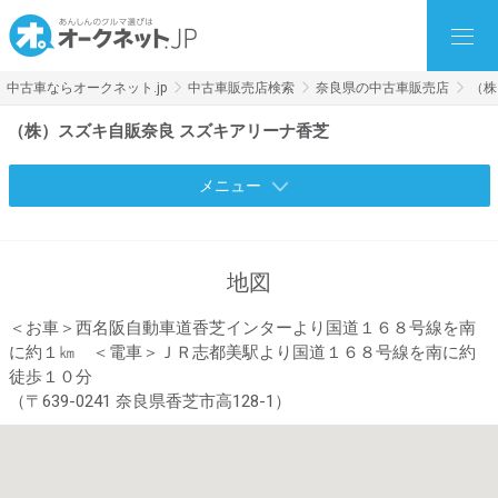
中古車ならオークネット.jp
中古車販売店検索
奈良県の中古車販売店
（株
（株）スズキ自販奈良 スズキアリーナ香芝
メニュー
地図
＜お車＞西名阪自動車道香芝インターより国道１６８号線を南
に約１㎞ ＜電車＞ＪＲ志都美駅より国道１６８号線を南に約
徒歩１０分
（〒639-0241 奈良県香芝市高128-1）