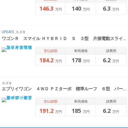
146.3
140
6.3
万円
万円
万円
UPDATE
スズキ
ワゴンＲ スマイル ＨＹＢＲＩＤ Ｓ ３型 片側電動スライド
支払総額
車両価格
諸費用
184.2
178
6.2
万円
万円
万円
スズキ
エブリイワゴン ４ＷＤ ＰＺターボ 標準ルーフ ６型 パートタイ
支払総額
車両価格
諸費用
191.2
185
6.2
万円
万円
万円