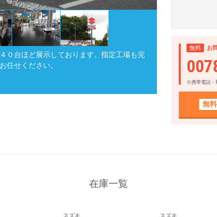
1
/
5
無料
お
４０台ほど展示しております。指定工場も完
007
お任せください。
※携帯電話・
無料
在庫一覧
スズキ
スズキ