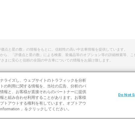
「評価点と星の数」の情報をもとに、信頼性の高い中古車情報を提供しています。
から、「評価点と星の数」による検索、装備品等のオプション等の詳細検索等、こ
皆さまに安心と信頼の全国の中古車についての情報をお届け致します。
ナライズし、ウェブサイトのトラフィックを分析
トの利用に関する情報を、当社の広告、分析のパ
よくある質問
中古車用語説明
お問い合わ
情報と、お客様が直接それらのパートナーに提供
Do Not S
報と組み合わせ利用することがあります。お客様
利用規約
プライバシーポリシー
クッキーポリ
プトアウトする権利を有しています。オプトアウ
 Information 」をクリックしてください。