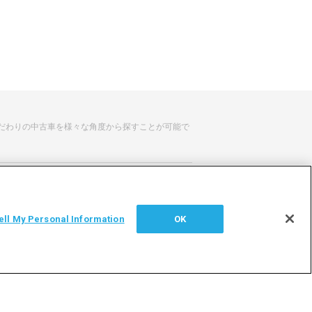
だわりの中古車を様々な角度から探すことが可能で
せ
サイトマップ
ell My Personal Information
OK
シー
利用者情報の外部送信について