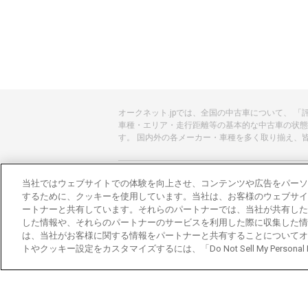
オークネット.jpでは、全国の中古車について、 
車種・エリア・走行距離等の基本的な中古車の状態
す。 国内外の各メーカー・車種を多く取り揃え、
あんしんのクルマ選びはオークネット.jp
当社ではウェブサイトでの体験を向上させ、コンテンツや広告をパーソ
するために、クッキーを使用しています。当社は、お客様のウェブサイ
オークネット.jpとは？
ートナーと共有しています。それらのパートナーでは、当社が共有した
した情報や、それらのパートナーのサービスを利用した際に収集した情
会社概要
は、当社がお客様に関する情報をパートナーと共有することについてオ
トやクッキー設定をカスタマイズするには、「Do Not Sell My Personal
オークネットのその他のサービス
バイク関連サービス
中古バイクを探すならバイクの窓口