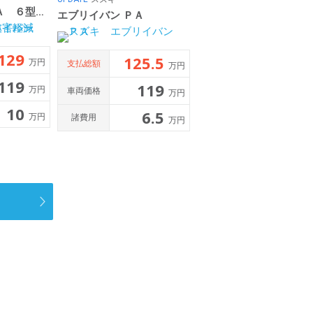
エブリイバン ＰＡ ６型 ハイルーフ 前後衝突被害軽減
エブリイバン ＰＡ
129
125.5
万円
支払総額
万円
119
119
万円
車両価格
万円
10
6.5
万円
諸費用
万円