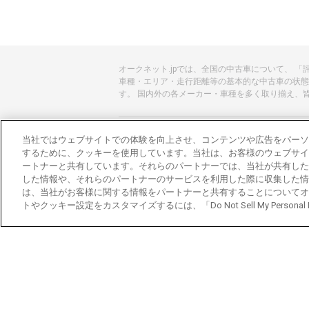
オークネット.jpでは、全国の中古車について、 
車種・エリア・走行距離等の基本的な中古車の状態
す。 国内外の各メーカー・車種を多く取り揃え、
あんしんのクルマ選びはオークネット.jp
当社ではウェブサイトでの体験を向上させ、コンテンツや広告をパーソ
するために、クッキーを使用しています。当社は、お客様のウェブサイ
オークネット.jpとは？
ートナーと共有しています。それらのパートナーでは、当社が共有した
した情報や、それらのパートナーのサービスを利用した際に収集した情
会社概要
は、当社がお客様に関する情報をパートナーと共有することについてオ
トやクッキー設定をカスタマイズするには、「Do Not Sell My Personal
オークネットのその他のサービス
バイク関連サービス
中古バイクを探すならバイクの窓口
レンタルバイクに乗るならモトオークレンタル
ブランド関連サービス