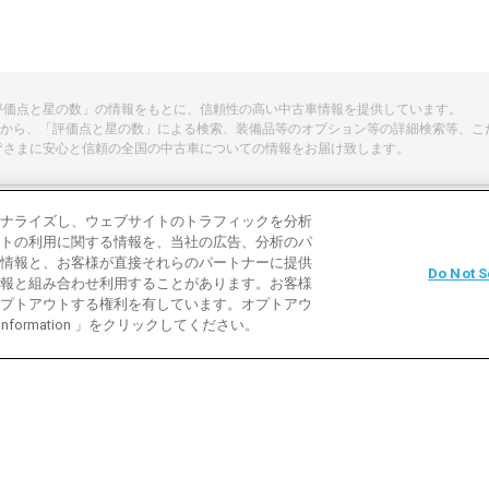
「評価点と星の数」の情報をもとに、信頼性の高い中古車情報を提供しています。
から、「評価点と星の数」による検索、装備品等のオプション等の詳細検索等、こ
皆さまに安心と信頼の全国の中古車についての情報をお届け致します。
ナライズし、ウェブサイトのトラフィックを分析
トの利用に関する情報を、当社の広告、分析のパ
よくある質問
中古車用語説明
お問い合わ
情報と、お客様が直接それらのパートナーに提供
Do Not S
報と組み合わせ利用することがあります。お客様
利用規約
プライバシーポリシー
クッキーポリ
プトアウトする権利を有しています。オプトアウ
 Information 」をクリックしてください。
バイク