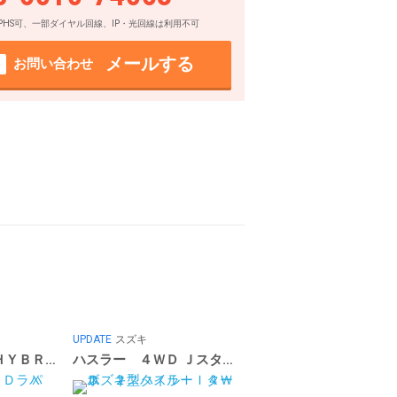
PHS可、一部ダイヤル回線、IP・光回線は利用不可
メールする
お問い合わせ
UPDATE
スズキ
アルト ラパン ＨＹＢＲＩＤ Ｘ ６型
ハスラー ４ＷＤ ＪスタイルＩＩターボ ２型