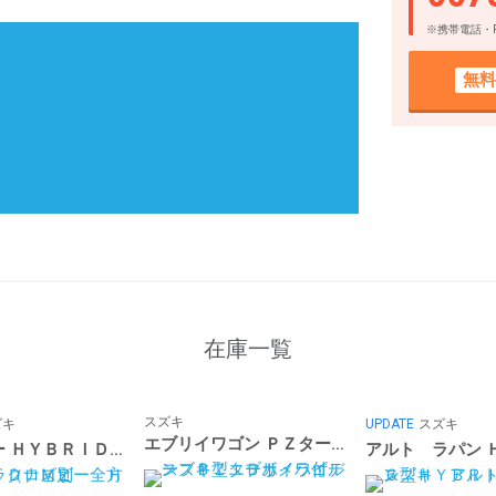
※携帯電話・
無料
在庫一覧
スズキ
ズキ
UPDATE
スズキ
エブリイワゴン ＰＺターボ ハイルーフ６型 Ｂカメラ付デ
クロスビー ＨＹＢＲＩＤ ＭＺ 全方位カメラ（ナビ別