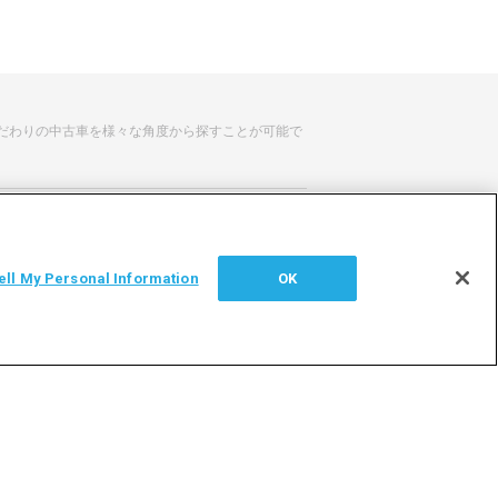
だわりの中古車を様々な角度から探すことが可能で
せ
サイトマップ
ell My Personal Information
OK
シー
利用者情報の外部送信について