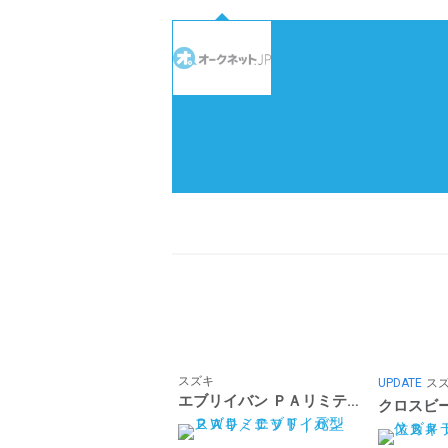
スズキ
UPDATE
ス
エブリイバン ＰＡリミテッド ６型 ２ＷＤ／ＣＶＴ｜元