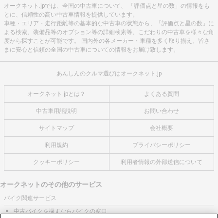
オークネット.jpでは、全国の中古車について、 「評価点と星の数」の情報をも
とに、信頼性の高い中古車情報を提供しています。
車種・エリア・走行距離等の基本的な中古車の状態から、「評価点と星の数」に
よる検索、装備品等のオプション等の詳細検索等、こだわりの中古車を様々な角
度から探すことが可能です。 国内外の各メーカー・車種を多く取り揃え、皆さ
まに安心と信頼の全国の中古車についての情報をお届け致します。
あんしんのクルマ選びはオークネット.jp
オークネット.jpとは？
よくある質問
中古車用語説明
お問い合わせ
サイトマップ
会社概要
利用規約
プライバシーポリシー
クッキーポリシー
利用者情報の外部送信について
オークネットのその他のサービス
バイク関連サービス
中古バイクを探すならバイクの窓口