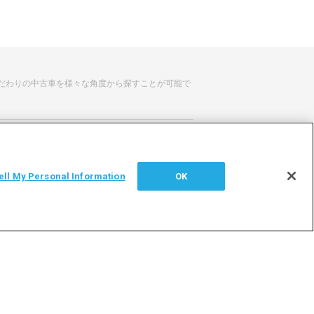
だわりの中古車を様々な角度から探すことが可能で
せ
サイトマップ
ell My Personal Information
OK
シー
利用者情報の外部送信について