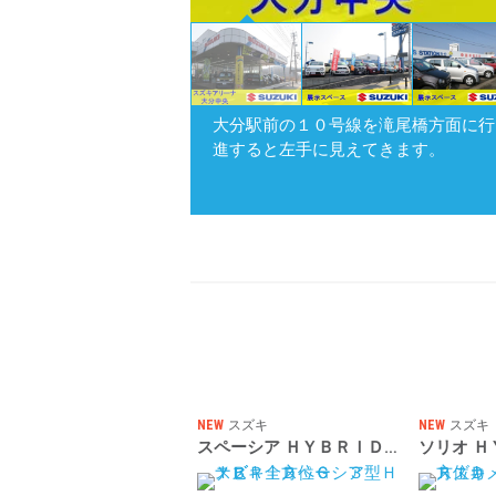
大分駅前の１０号線を滝尾橋方面に行
進すると左手に見えてきます。
NEW
スズキ
NEW
スズキ
スペーシア ＨＹＢＲＩＤ Ｇ ３型 ナビ 全方位Ｃ