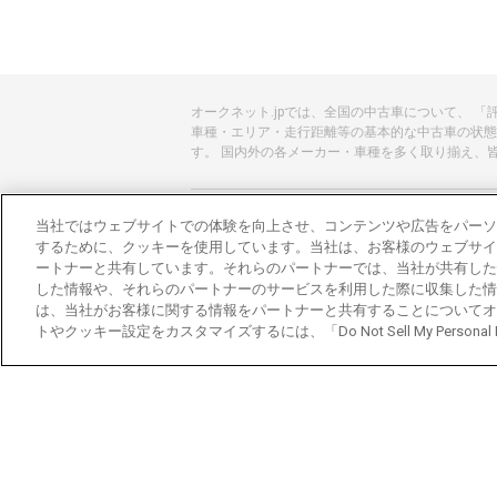
オークネット.jpでは、全国の中古車について、 
車種・エリア・走行距離等の基本的な中古車の状態
す。 国内外の各メーカー・車種を多く取り揃え、
あんしんのクルマ選びはオークネット.jp
当社ではウェブサイトでの体験を向上させ、コンテンツや広告をパーソ
するために、クッキーを使用しています。当社は、お客様のウェブサイ
オークネット.jpとは？
ートナーと共有しています。それらのパートナーでは、当社が共有した
した情報や、それらのパートナーのサービスを利用した際に収集した情
会社概要
は、当社がお客様に関する情報をパートナーと共有することについてオ
トやクッキー設定をカスタマイズするには、「Do Not Sell My Personal
オークネットのその他のサービス
バイク関連サービス
中古バイクを探すならバイクの窓口
レンタルバイクに乗るならモトオークレンタル
ブランド関連サービス