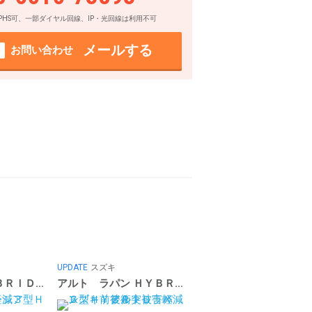
PHS可、一部ダイヤル回線、IP・光回線は利用不可
メールする
お問い合わせ
UPDATE
スズキ
スペーシア ＨＹＢＲＩＤ Ｘ ３型 前後衝突被害軽減
アルト ラパン ＨＹＢＲＩＤ Ｘ ６型 前後衝突被害軽減