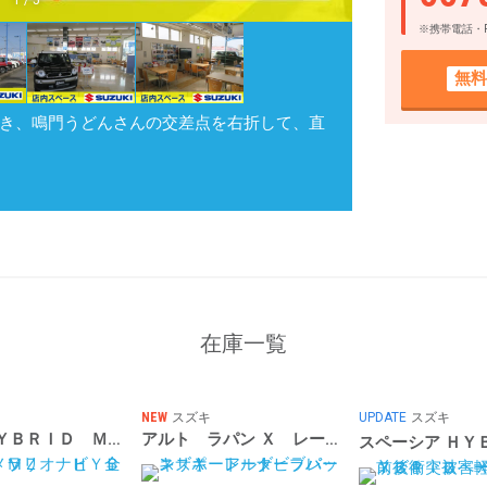
1
/
5
※携帯電話・
無料
き、鳴門うどんさんの交差点を右折して、直
在庫一覧
NEW
スズキ
UPDATE
スズキ
ソリオ ＨＹＢＲＩＤ ＭＺ ナビ 全方位カメラ
アルト ラパン Ｘ レーダーブレーキサポート ナビ バッ