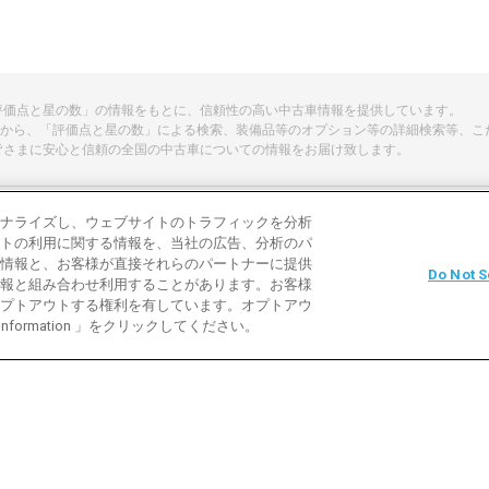
「評価点と星の数」の情報をもとに、信頼性の高い中古車情報を提供しています。
から、「評価点と星の数」による検索、装備品等のオプション等の詳細検索等、こ
皆さまに安心と信頼の全国の中古車についての情報をお届け致します。
ナライズし、ウェブサイトのトラフィックを分析
トの利用に関する情報を、当社の広告、分析のパ
よくある質問
中古車用語説明
お問い合わ
情報と、お客様が直接それらのパートナーに提供
Do Not S
報と組み合わせ利用することがあります。お客様
利用規約
プライバシーポリシー
クッキーポリ
プトアウトする権利を有しています。オプトアウ
 Information 」をクリックしてください。
バイク