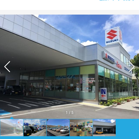
1
/
5