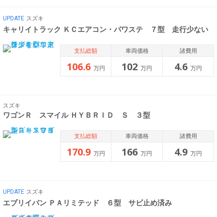
UPDATE
スズキ
キャリイトラック ＫＣエアコン・パワステ ７型 走行少ない
支払総額
車両価格
諸費用
106.6
102
4.6
万円
万円
万円
スズキ
ワゴンＲ スマイル ＨＹＢＲＩＤ Ｓ ３型
支払総額
車両価格
諸費用
170.9
166
4.9
万円
万円
万円
UPDATE
スズキ
エブリイバン ＰＡリミテッド ６型 サビ止め済み