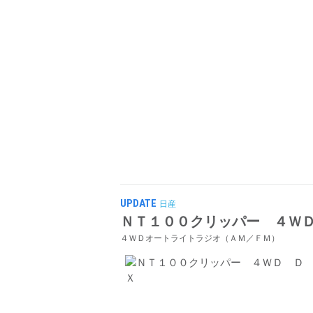
UPDATE
日産
ＮＴ１００クリッパー ４Ｗ
４ＷＤオートライトラジオ（ＡＭ／ＦＭ）