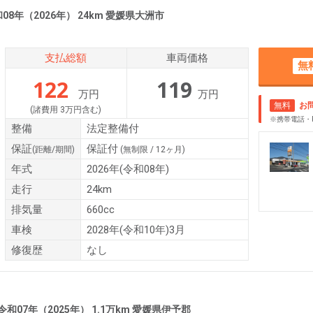
08年（2026年） 24km 愛媛県大洲市
支払総額
車両価格
無
122
119
万円
万円
無料
お
(諸費用 3万円含む)
※携帯電話・
整備
法定整備付
保証
保証付
(距離/期間)
(無制限 / 12ヶ月)
年式
2026年(令和08年)
走行
24km
排気量
660cc
車検
2028年(令和10年)3月
修復歴
なし
令和07年（2025年） 1.1万km 愛媛県伊予郡