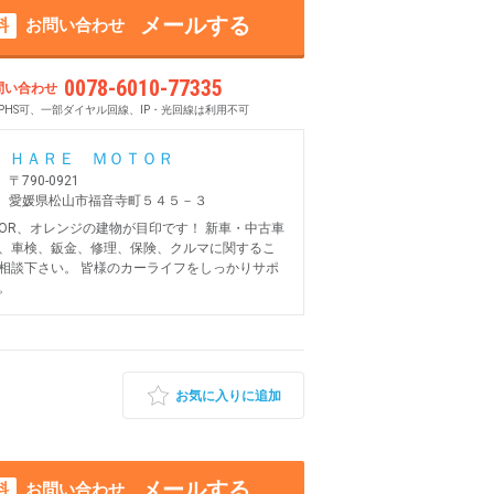
メールする
料
お問い合わせ
0078-6010-77335
問い合わせ
PHS可、一部ダイヤル回線、IP・光回線は利用不可
ＨＡＲＥ ＭＯＴＯＲ
〒790-0921
愛媛県松山市福音寺町５４５－３
OTOR、オレンジの建物が目印です！ 新車・中古車
、車検、鈑金、修理、保険、クルマに関するこ
相談下さい。 皆様のカーライフをしっかりサポ
。
お気に入りに追加
メールする
料
お問い合わせ