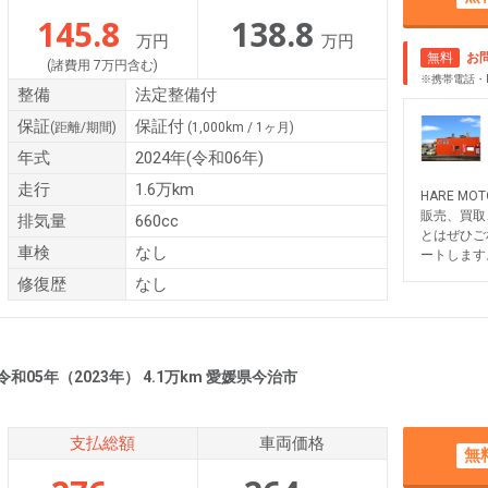
145.8
138.8
万円
万円
無料
お
(諸費用 7万円含む)
※携帯電話・
整備
法定整備付
保証
保証付
(距離/期間)
(1,000km / 1ヶ月)
年式
2024年(令和06年)
走行
1.6万km
HARE M
販売、買取
排気量
660cc
とはぜひご
車検
なし
ートします
修復歴
なし
令和05年（2023年） 4.1万km 愛媛県今治市
支払総額
車両価格
無