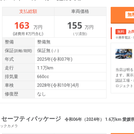
支払総額
車両価格
無
163
155
万円
万円
無料
お
(諸費用 8万円含む)
（リ済別）
※携帯電話・
整備
整備無
保証
保証無
(距離/期間)
(- / -)
年式
2025年(令和07年)
走行
1.1万km
当店は明る
ます。展示
排気量
660cc
認証工場・
車検
2028年(令和10年)4月
ロジェクト
修復歴
なし
 セーフティパッケージ
令和06年（2024年） 1.6万km 愛
ックカメラ