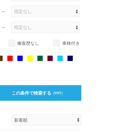
～
～
修復歴なし
車検付き
この条件で検索する
(
89
件)