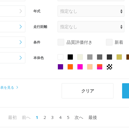
年式
走行距離
品質評価付き
新着
条件
本体色
場表を見る
1
2
3
4
5
最初
前へ
次へ
最後