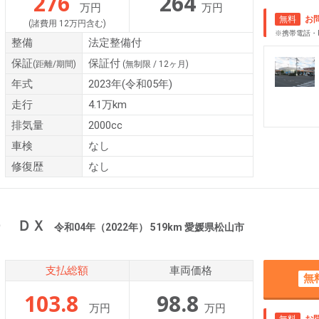
276
264
万円
万円
無料
お
(諸費用 12万円含む)
※携帯電話・
整備
法定整備付
保証
保証付
(距離/期間)
(無制限 / 12ヶ月)
年式
2023年(令和05年)
走行
4.1万km
排気量
2000cc
車検
なし
修復歴
なし
Ｄ ＤＸ
令和04年（2022年） 519km 愛媛県松山市
支払総額
車両価格
無
103.8
98.8
万円
万円