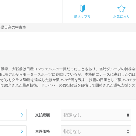
購入サプリ
お気に入り
媛県日産の中古車
自動車。大戦前は日産コンツェルンの一員だったこともあり、当時グループの持株会
代モデルからモータースポーツに参戦しているが、本格的にレースに参戦したのは
ながらもクラス50勝を達成したほか数々の伝説を残す。技術の日産として数々のモ
のCMで紹介された最新技術。ドライバーの負担軽減を目指して開発された運転支援シ
支払総額
車両価格