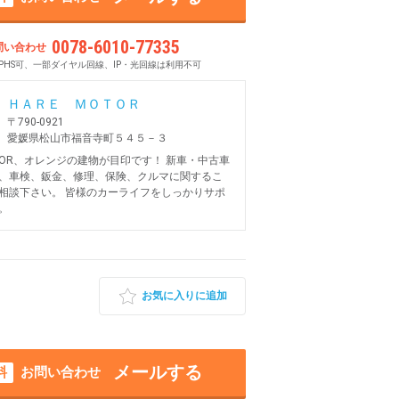
0078-6010-77335
問い合わせ
PHS可、一部ダイヤル回線、IP・光回線は利用不可
ＨＡＲＥ ＭＯＴＯＲ
〒790-0921
愛媛県松山市福音寺町５４５－３
OTOR、オレンジの建物が目印です！ 新車・中古車
、車検、鈑金、修理、保険、クルマに関するこ
相談下さい。 皆様のカーライフをしっかりサポ
。
お気に入りに追加
メールする
料
お問い合わせ