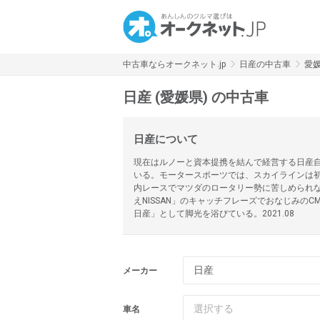
中古車ならオークネット.jp
日産の中古車
愛
日産 (愛媛県) の中古車
日産について
現在はルノーと資本提携を結んで経営する日産
いる。モータースポーツでは、スカイラインは初
内レースでマツダのロータリー勢に苦しめられ
えNISSAN」のキャッチフレーズでおなじみ
日産」として脚光を浴びている。2021.08
日産
メーカー
選択する
車名