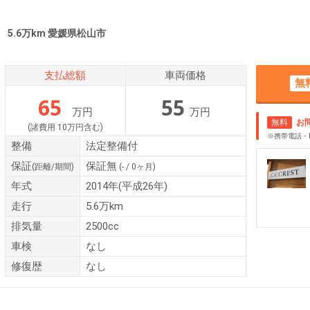
） 5.6万km 愛媛県松山市
支払総額
車両価格
無
65
55
万円
万円
無料
お
(諸費用 10万円含む)
※携帯電話・
整備
法定整備付
保証
保証無
(距離/期間)
(- / 0ヶ月)
年式
2014年(平成26年)
走行
5.6万km
排気量
2500cc
車検
なし
修復歴
なし