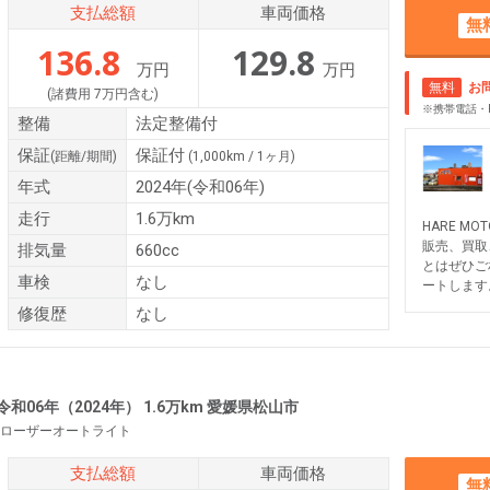
支払総額
車両価格
無
136.8
129.8
万円
万円
無料
お
(諸費用 7万円含む)
※携帯電話・
整備
法定整備付
保証
保証付
(距離/期間)
(1,000km / 1ヶ月)
年式
2024年(令和06年)
走行
1.6万km
HARE M
販売、買取
排気量
660cc
とはぜひご
車検
なし
ートします
修復歴
なし
令和06年（2024年） 1.6万km 愛媛県松山市
ローザーオートライト
支払総額
車両価格
無