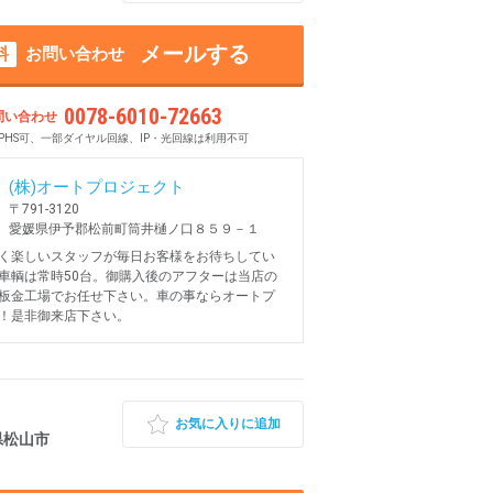
メールする
料
お問い合わせ
0078-6010-72663
問い合わせ
PHS可、一部ダイヤル回線、IP・光回線は利用不可
(株)オートプロジェクト
〒791-3120
愛媛県伊予郡松前町筒井樋ノ口８５９－１
く楽しいスタッフが毎日お客様をお待ちしてい
車輌は常時50台。御購入後のアフターは当店の
板金工場でお任せ下さい。車の事ならオートプ
！是非御来店下さい。
お気に入りに追加
媛県松山市