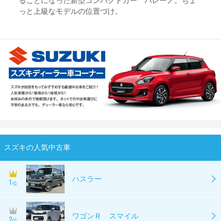
ることになった新型コンパクトカー バレーノ。ちょ
っと上級なモデルの位置づけ。
スズキの人気中古車
ハスラー
1
位
ワゴンＲ スマイル
2
位