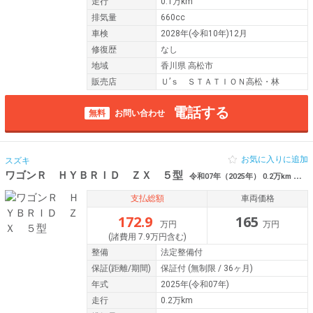
走行
0.1万km
排気量
660cc
車検
2028年(令和10年)12月
修復歴
なし
地域
香川県 高松市
販売店
Ｕ’ｓ ＳＴＡＴＩＯＮ高松・林
電話する
無料
お問い合わせ
お気に入りに追加
スズキ
ワゴンＲ ＨＹＢＲＩＤ ＺＸ ５型
令和07年（2025年） 0.2万km 香川県丸亀市
支払総額
車両価格
172.9
165
万円
万円
(諸費用 7.9万円含む)
整備
法定整備付
保証
(距離/期間)
保証付
(無制限 / 36ヶ月)
年式
2025年(令和07年)
走行
0.2万km