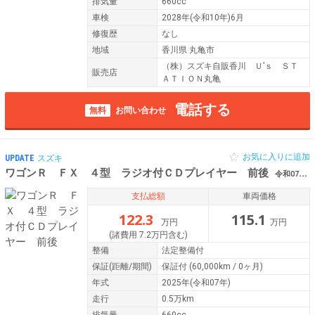
排気量
660cc
車検
2028年(令和10年)6月
修復歴
なし
地域
香川県 丸亀市
（株）スズキ自販香川 Ｕ’ｓ ＳＴ
販売店
ＡＴＩＯＮ丸亀
電話する
無料
お問い合わせ
お気に入りに追加
UPDATE
スズキ
ワゴンＲ ＦＸ ４型 ラジオ付ＣＤプレイヤー 前後
令和07年（2025年） 0.5万km 香川県高松市
支払総額
車両価格
122.3
115.1
万円
万円
(諸費用 7.2万円含む)
整備
法定整備付
保証
(距離/期間)
保証付
(60,000km / 0ヶ月)
年式
2025年(令和07年)
走行
0.5万km
排気量
660cc