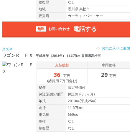
修復歴
なし
地域
香川県 高松市
販売店
カーライフパートナー
電話する
無料
お問い合わせ
お気に入りに追加
スズキ
ワゴンＲ ＦＸ
平成25年（2013年） 11.3万km 香川県高松市
支払総額
車両価格
36
29
万円
万円
(諸費用 7万円含む)
整備
法定整備付
保証
(距離/期間)
保証無
(- / 0ヶ月)
年式
2013年(平成25年)
走行
11.3万km
排気量
660cc
車検
なし
修復歴
なし