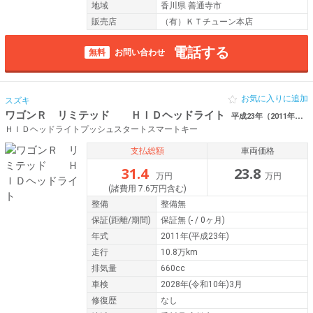
地域
香川県 善通寺市
販売店
（有）ＫＴチューン本店
電話する
無料
お問い合わせ
お気に入りに追加
スズキ
ワゴンＲ リミテッド ＨＩＤヘッドライト
平成23年（2011年） 10.8万km 香川県高松市
ＨＩＤヘッドライトプッシュスタートスマートキー
支払総額
車両価格
31.4
23.8
万円
万円
(諸費用 7.6万円含む)
整備
整備無
保証
(距離/期間)
保証無
(- / 0ヶ月)
年式
2011年(平成23年)
走行
10.8万km
排気量
660cc
車検
2028年(令和10年)3月
修復歴
なし