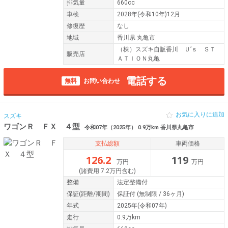
排気量
660cc
車検
2028年(令和10年)12月
修復歴
なし
地域
香川県 丸亀市
（株）スズキ自販香川 Ｕ’ｓ ＳＴ
販売店
ＡＴＩＯＮ丸亀
電話する
無料
お問い合わせ
お気に入りに追加
スズキ
ワゴンＲ ＦＸ ４型
令和07年（2025年） 0.9万km 香川県丸亀市
支払総額
車両価格
126.2
119
万円
万円
(諸費用 7.2万円含む)
整備
法定整備付
保証
(距離/期間)
保証付
(無制限 / 36ヶ月)
年式
2025年(令和07年)
走行
0.9万km