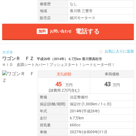
修復歴
なし
地域
香川県 三豊市
販売店
細川モータース
電話する
無料
お問い合わせ
お気に入りに追加
スズキ
ワゴンＲ ＦＺ
平成26年（2014年） 6.7万km 香川県高松市
ＨＩＤ 皮調シートカバー！プッシュスタート！シートヒーター付！
支払総額
車両価格
45
43
万円
万円
(諸費用 2万円含む)
整備
法定整備付
保証
(距離/期間)
保証付
(1,000km / 1ヶ月)
年式
2014年(平成26年)
走行
6.7万km
排気量
660cc
車検
2027年(令和09年)11月