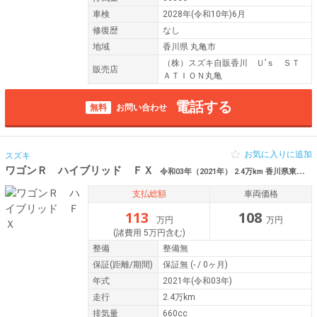
車検
2028年(令和10年)6月
修復歴
なし
地域
香川県 丸亀市
（株）スズキ自販香川 Ｕ’ｓ ＳＴ
販売店
ＡＴＩＯＮ丸亀
電話する
無料
お問い合わせ
お気に入りに追加
スズキ
ワゴンＲ ハイブリッド ＦＸ
令和03年（2021年） 2.4万km 香川県東かがわ市
支払総額
車両価格
113
108
万円
万円
(諸費用 5万円含む)
整備
整備無
保証
(距離/期間)
保証無
(- / 0ヶ月)
年式
2021年(令和03年)
走行
2.4万km
排気量
660cc