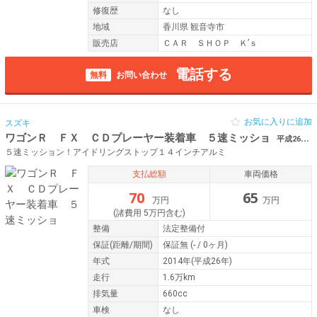
修復歴
なし
地域
香川県 観音寺市
販売店
ＣＡＲ ＳＨＯＰ Ｋ’ｓ
電話する
無料
お問い合わせ
お気に入りに追加
スズキ
ワゴンＲ ＦＸ ＣＤプレーヤー装着車 ５速ミッショ
平成26年（2014年） 1.6万km 香川県三豊市
５速ミッション！アイドリングストップ１４インチアルミ
支払総額
車両価格
70
65
万円
万円
(諸費用 5万円含む)
整備
法定整備付
保証
(距離/期間)
保証無
(- / 0ヶ月)
年式
2014年(平成26年)
走行
1.6万km
排気量
660cc
車検
なし