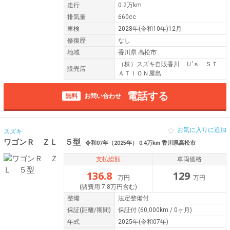
走行
0.2万km
排気量
660cc
車検
2028年(令和10年)12月
修復歴
なし
地域
香川県 高松市
（株）スズキ自販香川 Ｕ’ｓ ＳＴ
販売店
ＡＴＩＯＮ屋島
電話する
無料
お問い合わせ
お気に入りに追加
スズキ
ワゴンＲ ＺＬ ５型
令和07年（2025年） 0.4万km 香川県高松市
支払総額
車両価格
136.8
129
万円
万円
(諸費用 7.8万円含む)
整備
法定整備付
保証
(距離/期間)
保証付
(60,000km / 0ヶ月)
年式
2025年(令和07年)