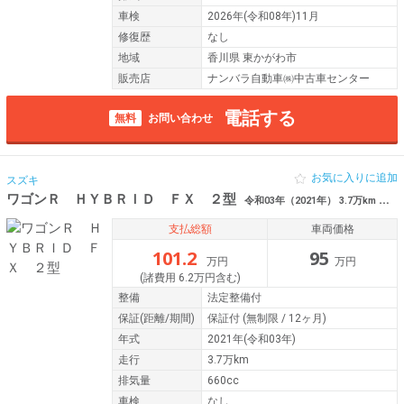
車検
2026年(令和08年)11月
修復歴
なし
地域
香川県 東かがわ市
販売店
ナンバラ自動車㈱中古車センター
電話する
無料
お問い合わせ
お気に入りに追加
スズキ
ワゴンＲ ＨＹＢＲＩＤ ＦＸ ２型
令和03年（2021年） 3.7万km 香川県高松市
支払総額
車両価格
101.2
95
万円
万円
(諸費用 6.2万円含む)
整備
法定整備付
保証
(距離/期間)
保証付
(無制限 / 12ヶ月)
年式
2021年(令和03年)
走行
3.7万km
排気量
660cc
車検
なし