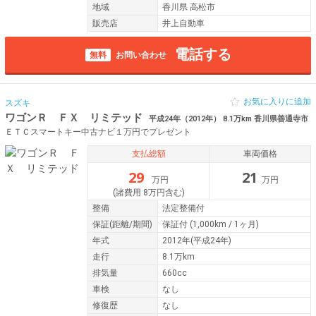
地域
香川県 高松市
販売店
井上自動車
電話する
無料
お問い合わせ
お気に入りに追加
スズキ
ワゴンＲ ＦＸ リミテッド
平成24年（2012年） 8.1万km 香川県善通寺市
ＥＴＣスマートキー中古ナビ１万円でプレゼント
支払総額
車両価格
29
21
万円
万円
(諸費用 8万円含む)
整備
法定整備付
保証
(距離/期間)
保証付
(1,000km / 1ヶ月)
年式
2012年(平成24年)
走行
8.1万km
排気量
660cc
車検
なし
修復歴
なし