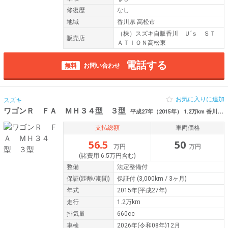
修復歴
なし
地域
香川県 高松市
（株）スズキ自販香川 Ｕ’ｓ ＳＴ
販売店
ＡＴＩＯＮ高松東
電話する
無料
お問い合わせ
お気に入りに追加
スズキ
ワゴンＲ ＦＡ ＭＨ３４型 ３型
平成27年（2015年） 1.2万km 香川県高松市
支払総額
車両価格
56.5
50
万円
万円
(諸費用 6.5万円含む)
整備
法定整備付
保証
(距離/期間)
保証付
(3,000km / 3ヶ月)
年式
2015年(平成27年)
走行
1.2万km
排気量
660cc
車検
2026年(令和08年)12月