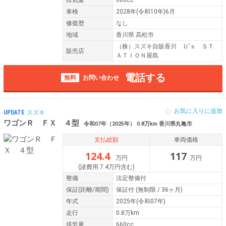
車検
2028年(令和10年)6月
修復歴
なし
地域
香川県 高松市
（株）スズキ自販香川 Ｕ’ｓ ＳＴ
販売店
ＡＴＩＯＮ屋島
電話する
無料
お問い合わせ
お気に入りに追加
UPDATE
スズキ
ワゴンＲ ＦＸ ４型
令和07年（2025年） 0.8万km 香川県丸亀市
支払総額
車両価格
124.4
117
万円
万円
(諸費用 7.4万円含む)
整備
法定整備付
保証
(距離/期間)
保証付
(無制限 / 36ヶ月)
年式
2025年(令和07年)
走行
0.8万km
排気量
660cc