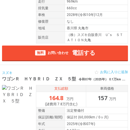
走行
969km
排気量
660cc
車検
2028年(令和10年)12月
修復歴
なし
地域
香川県 丸亀市
（株）スズキ自販香川 Ｕ’ｓ ＳＴ
販売店
ＡＴＩＯＮ丸亀
電話する
無料
お問い合わせ
お気に入りに追加
スズキ
ワゴンＲ ＨＹＢＲＩＤ ＺＸ ５型
令和07年（2025年） 0.1万km 香川県高松市
支払総額
車両価格
164.8
157
万円
万円
(諸費用 7.8万円含む)
整備
法定整備付
保証
(距離/期間)
保証付
(60,000km / 0ヶ月)
年式
2025年(令和07年)