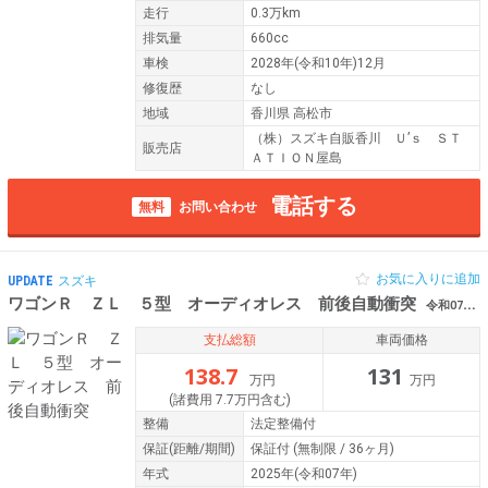
走行
0.3万km
排気量
660cc
車検
2028年(令和10年)12月
修復歴
なし
地域
香川県 高松市
（株）スズキ自販香川 Ｕ’ｓ ＳＴ
販売店
ＡＴＩＯＮ屋島
電話する
無料
お問い合わせ
お気に入りに追加
UPDATE
スズキ
ワゴンＲ ＺＬ ５型 オーディオレス 前後自動衝突
令和07年（2025年） 0.2万km 香川県高松市
支払総額
車両価格
138.7
131
万円
万円
(諸費用 7.7万円含む)
整備
法定整備付
保証
(距離/期間)
保証付
(無制限 / 36ヶ月)
年式
2025年(令和07年)