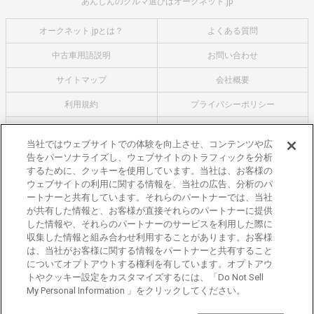
あんしんのクルマ選びはオークネット.jp
オークネット.jpとは？
よくある質問
中古車用語説明
お問い合わせ
サイトマップ
会社概要
利用規約
プライバシーポリシー
クッキーポリシー
利用者情報の外部送信について
当社ではウェブサイトでの体験を向上させ、コンテンツや広
告をパーソナライズし、ウェブサイトのトラフィックを分析
オークネットのその他のサービス
するために、クッキーを使用しています。当社は、お客様の
バイク関連サービス
ウェブサイトの利用に関する情報を、当社の広告、分析のパ
ートナーと共有しています。それらのパートナーでは、当社
中古バイクを探すならバイクの窓口
が共有した情報と、お客様が直接それらのパートナーに提供
レンタルバイクに乗るならモトオークレンタルバイク
した情報や、それらのパートナーのサービスを利用した際に
収集した情報と組み合わせ利用することがあります。お客様
ブランド関連サービス
は、当社がお客様に関する情報をパートナーと共有すること
ブランド品の買取はギャラリーレア
についてオプトアウトする権利を有しています。オプトアウ
トやクッキー設定をカスタマイズするには、「Do Not Sell
東京都公安委員会許可 第301001105434号
My Personal Information 」をクリックしてください。
株式会社オークネット