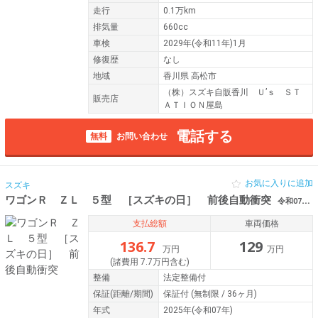
走行
0.1万km
排気量
660cc
車検
2029年(令和11年)1月
修復歴
なし
地域
香川県 高松市
（株）スズキ自販香川 Ｕ’ｓ ＳＴ
販売店
ＡＴＩＯＮ屋島
電話する
無料
お問い合わせ
お気に入りに追加
スズキ
ワゴンＲ ＺＬ ５型 ［スズキの日］ 前後自動衝突
令和07年（2025年） 0.3万km 香川県高松市
支払総額
車両価格
136.7
129
万円
万円
(諸費用 7.7万円含む)
整備
法定整備付
保証
(距離/期間)
保証付
(無制限 / 36ヶ月)
年式
2025年(令和07年)