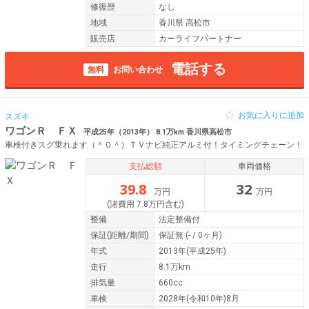
修復歴
なし
地域
香川県 高松市
販売店
カーライフパートナー
電話する
無料
お問い合わせ
お気に入りに追加
スズキ
ワゴンＲ ＦＸ
平成25年（2013年） 8.1万km 香川県高松市
車検付きスグ乗れます（＾０＾）ＴＶナビ純正アルミ付！タイミングチェーン！
支払総額
車両価格
39.8
32
万円
万円
(諸費用 7.8万円含む)
整備
法定整備付
保証
(距離/期間)
保証無
(- / 0ヶ月)
年式
2013年(平成25年)
走行
8.1万km
排気量
660cc
車検
2028年(令和10年)8月