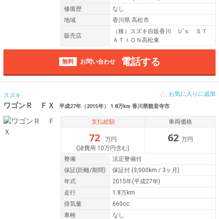
修復歴
なし
地域
香川県 高松市
（株）スズキ自販香川 Ｕ’ｓ ＳＴ
販売店
ＡＴＩＯＮ高松東
電話する
無料
お問い合わせ
お気に入りに追加
スズキ
ワゴンＲ ＦＸ
平成27年（2015年） 1.8万km 香川県観音寺市
支払総額
車両価格
72
62
万円
万円
(諸費用 10万円含む)
整備
法定整備付
保証
(距離/期間)
保証付
(3,000km / 3ヶ月)
年式
2015年(平成27年)
走行
1.8万km
排気量
660cc
車検
なし