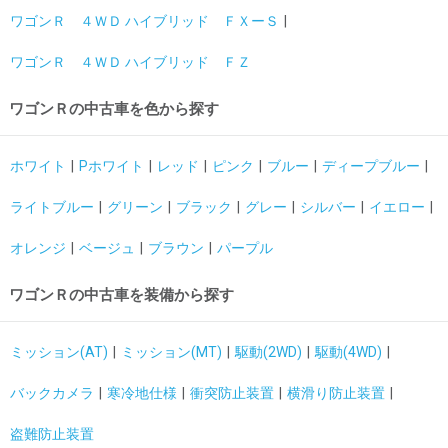
ワゴンＲ ４ＷＤ ハイブリッド ＦＸーＳ
ワゴンＲ ４ＷＤ ハイブリッド ＦＺ
ワゴンＲの中古車を色から探す
ホワイト
Pホワイト
レッド
ピンク
ブルー
ディープブルー
ライトブルー
グリーン
ブラック
グレー
シルバー
イエロー
オレンジ
ベージュ
ブラウン
パープル
ワゴンＲの中古車を装備から探す
ミッション(AT)
ミッション(MT)
駆動(2WD)
駆動(4WD)
バックカメラ
寒冷地仕様
衝突防止装置
横滑り防止装置
盗難防止装置