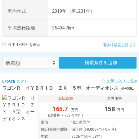
平均年式
2019年（平成31年）
平均走行距離
35494.7km
21
件中 1~20件を表示
価格相場表を見る
＋ 検索条件を追加
お気に入りに追加
UPDATE
スズキ
ワゴンＲ ＨＹＢＲＩＤ ＺＸ ５型 オーディオレス
令和08年（2026年） 0.1万km 香川県高松市
支払総額
車両価格
165.7
158
万円
万円
(諸費用 7.7万円含む)
整備
法定整備付
保証
(距離/期間)
保証付
(60,000km / 0ヶ月)
年式
2026年(令和08年)