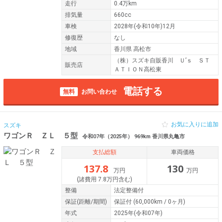
走行
0.4万km
排気量
660cc
車検
2028年(令和10年)12月
修復歴
なし
地域
香川県 高松市
（株）スズキ自販香川 Ｕ’ｓ ＳＴ
販売店
ＡＴＩＯＮ高松東
電話する
無料
お問い合わせ
お気に入りに追加
スズキ
ワゴンＲ ＺＬ ５型
令和07年（2025年） 969km 香川県丸亀市
支払総額
車両価格
137.8
130
万円
万円
(諸費用 7.8万円含む)
整備
法定整備付
保証
(距離/期間)
保証付
(60,000km / 0ヶ月)
年式
2025年(令和07年)