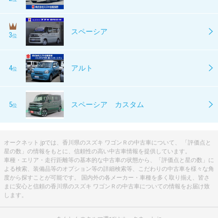
スペーシア
3
位
4
アルト
位
5
スペーシア カスタム
位
オークネット.jpでは、香川県のスズキ ワゴンＲの中古車について、 「評価点と
星の数」の情報をもとに、信頼性の高い中古車情報を提供しています。
車種・エリア・走行距離等の基本的な中古車の状態から、「評価点と星の数」に
よる検索、装備品等のオプション等の詳細検索等、こだわりの中古車を様々な角
度から探すことが可能です。 国内外の各メーカー・車種を多く取り揃え、皆さ
まに安心と信頼の香川県のスズキ ワゴンＲの中古車についての情報をお届け致
します。