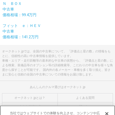
Ｎ ＢＯＸ
中古車
価格相場：99.4万円
フィット ｅ：ＨＥＶ
中古車
価格相場：141.2万円
オークネット.jpでは、全国の中古車について、 「評価点と星の数」の情報をも
とに、信頼性の高い中古車情報を提供しています。
車種・エリア・走行距離等の基本的な中古車の状態から、「評価点と星の数」に
よる検索、装備品等のオプション等の詳細検索等、こだわりの中古車を様々な角
度から探すことが可能です。 国内外の各メーカー・車種を多く取り揃え、皆さ
まに安心と信頼の全国の中古車についての情報をお届け致します。
あんしんのクルマ選びはオークネット.jp
オークネット.jpとは？
よくある質問
中古車用語説明
お問い合わせ
当社ではウェブサイトでの体験を向上させ、コンテンツや広