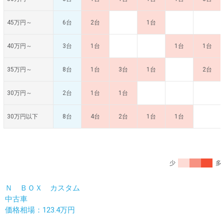
45万円～
6台
2台
1台
40万円～
3台
1台
1台
1台
35万円～
8台
1台
3台
1台
2台
30万円～
2台
1台
1台
30万円以下
8台
4台
2台
1台
1台
少
多
Ｎ ＢＯＸ カスタム
中古車
価格相場：123.4万円