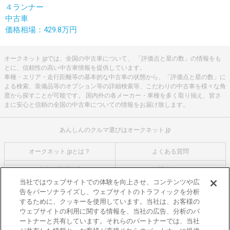
４ランナー
中古車
価格相場：429.8万円
オークネット.jpでは、全国の中古車について、 「評価点と星の数」の情報をも
とに、信頼性の高い中古車情報を提供しています。
車種・エリア・走行距離等の基本的な中古車の状態から、「評価点と星の数」に
よる検索、装備品等のオプション等の詳細検索等、こだわりの中古車を様々な角
度から探すことが可能です。 国内外の各メーカー・車種を多く取り揃え、皆さ
まに安心と信頼の全国の中古車についての情報をお届け致します。
あんしんのクルマ選びはオークネット.jp
オークネット.jpとは？
よくある質問
中古車用語説明
お問い合わせ
当社ではウェブサイトでの体験を向上させ、コンテンツや広
サイトマップ
会社概要
告をパーソナライズし、ウェブサイトのトラフィックを分析
するために、クッキーを使用しています。当社は、お客様の
利用規約
プライバシーポリシー
ウェブサイトの利用に関する情報を、当社の広告、分析のパ
ートナーと共有しています。それらのパートナーでは、当社
クッキーポリシー
利用者情報の外部送信について