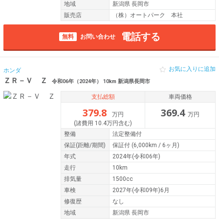
地域
新潟県 長岡市
販売店
（株）オートパーク 本社
電話する
無料
お問い合わせ
お気に入りに追加
ホンダ
ＺＲ－Ｖ Ｚ
令和06年（2024年） 10km 新潟県長岡市
支払総額
車両価格
379.8
369.4
万円
万円
(諸費用 10.4万円含む)
整備
法定整備付
保証
(距離/期間)
保証付
(6,000km / 6ヶ月)
年式
2024年(令和06年)
走行
10km
排気量
1500cc
車検
2027年(令和09年)6月
修復歴
なし
地域
新潟県 長岡市