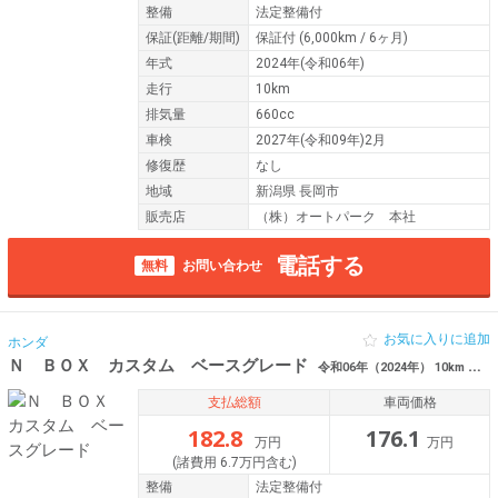
整備
法定整備付
保証
(距離/期間)
保証付
(6,000km / 6ヶ月)
年式
2024年(令和06年)
走行
10km
排気量
660cc
車検
2027年(令和09年)2月
修復歴
なし
地域
新潟県 長岡市
販売店
（株）オートパーク 本社
電話する
無料
お問い合わせ
お気に入りに追加
ホンダ
Ｎ ＢＯＸ カスタム ベースグレード
令和06年（2024年） 10km 新潟県長岡市
支払総額
車両価格
182.8
176.1
万円
万円
(諸費用 6.7万円含む)
整備
法定整備付