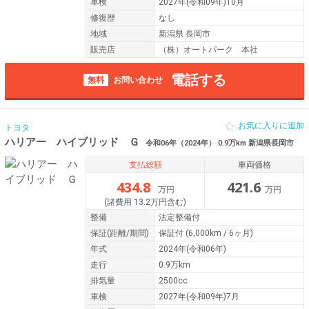
車検
2027年(令和09年)10月
修復歴
なし
地域
新潟県 長岡市
販売店
（株）オートパーク 本社
電話する
無料
お問い合わせ
お気に入りに追加
トヨタ
ハリアー ハイブリッド Ｇ
令和06年（2024年） 0.9万km 新潟県長岡市
支払総額
車両価格
434.8
421.6
万円
万円
(諸費用 13.2万円含む)
整備
法定整備付
保証
(距離/期間)
保証付
(6,000km / 6ヶ月)
年式
2024年(令和06年)
走行
0.9万km
排気量
2500cc
車検
2027年(令和09年)7月