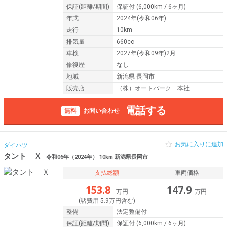
保証
(距離/期間)
保証付
(6,000km / 6ヶ月)
年式
2024年(令和06年)
走行
10km
排気量
660cc
車検
2027年(令和09年)2月
修復歴
なし
地域
新潟県 長岡市
販売店
（株）オートパーク 本社
電話する
無料
お問い合わせ
お気に入りに追加
ダイハツ
タント Ｘ
令和06年（2024年） 10km 新潟県長岡市
支払総額
車両価格
153.8
147.9
万円
万円
(諸費用 5.9万円含む)
整備
法定整備付
保証
(距離/期間)
保証付
(6,000km / 6ヶ月)