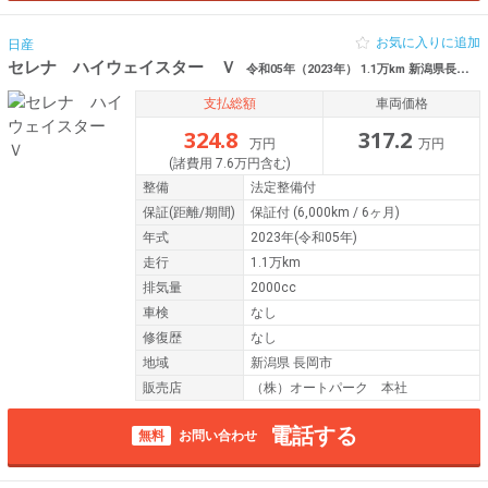
お気に入りに追加
日産
セレナ ハイウェイスター Ｖ
令和05年（2023年） 1.1万km 新潟県長岡市
支払総額
車両価格
324.8
317.2
万円
万円
(諸費用 7.6万円含む)
整備
法定整備付
保証
(距離/期間)
保証付
(6,000km / 6ヶ月)
年式
2023年(令和05年)
走行
1.1万km
排気量
2000cc
車検
なし
修復歴
なし
地域
新潟県 長岡市
販売店
（株）オートパーク 本社
電話する
無料
お問い合わせ