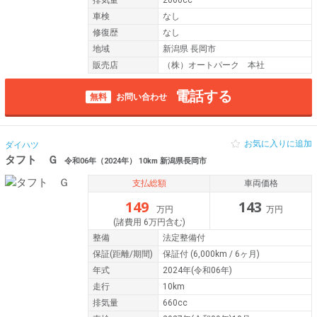
排気量
2000cc
車検
なし
修復歴
なし
地域
新潟県 長岡市
販売店
（株）オートパーク 本社
電話する
無料
お問い合わせ
お気に入りに追加
ダイハツ
タフト Ｇ
令和06年（2024年） 10km 新潟県長岡市
支払総額
車両価格
149
143
万円
万円
(諸費用 6万円含む)
整備
法定整備付
保証
(距離/期間)
保証付
(6,000km / 6ヶ月)
年式
2024年(令和06年)
走行
10km
排気量
660cc