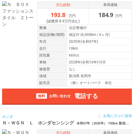
支払総額
車両価格
193.8
184.9
万円
万円
(諸費用 8.9万円含む)
整備
法定整備付
保証
(距離/期間)
保証付
(6,000km / 6ヶ月)
年式
2025年(令和07年)
走行
10km
排気量
660cc
車検
2028年(令和10年)10月
修復歴
なし
地域
新潟県 長岡市
販売店
（株）オートパーク 本社
電話する
無料
お問い合わせ
お気に入りに追加
ホンダ
Ｎ－ＷＧＮ Ｌ ホンダセンシング
令和07年（2025年） 100km 新潟県長岡市
支払総額
車両価格