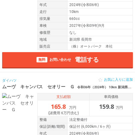
年式
2024年(令和06年)
走行
10km
排気量
660cc
車検
2027年(令和09年)9月
修復歴
なし
地域
新潟県 長岡市
販売店
（株）オートパーク 本社
電話する
無料
お問い合わせ
お気に入りに追加
ダイハツ
ムーヴ キャンバス セオリー Ｇ
令和06年（2024年） 10km 新潟県長岡市
支払総額
車両価格
165.8
159.8
万円
万円
(諸費用 6万円含む)
整備
法定整備付
保証
(距離/期間)
保証付
(6,000km / 6ヶ月)
年式
2024年(令和06年)