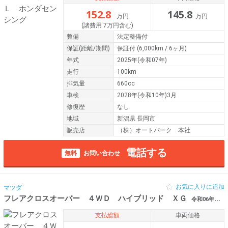
152.8
145.8
万円
万円
(諸費用 7万円含む)
整備
法定整備付
保証
(距離/期間)
保証付
(6,000km / 6ヶ月)
年式
2025年(令和07年)
走行
100km
排気量
660cc
車検
2028年(令和10年)3月
修復歴
なし
地域
新潟県 長岡市
販売店
（株）オートパーク 本社
電話する
無料
お問い合わせ
お気に入りに追加
マツダ
フレアクロスオーバー ４ＷＤ ハイブリッド ＸＧ
令和06年（2024年） 100km 新潟県長岡市
支払総額
車両価格