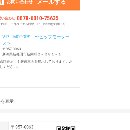
メールする
料
お問い合わせ
0078-6010-75635
問い合わせ
PHS可、一部ダイヤル回線、IP・光回線は利用不可
VIP MOTORS 〜ビップモーター
ス〜
〒957-0063
新潟県新発田市新栄町２－２８１－１
総額表示！！厳選車両を展示しております。お
しください。
件を表示
〒957-0063