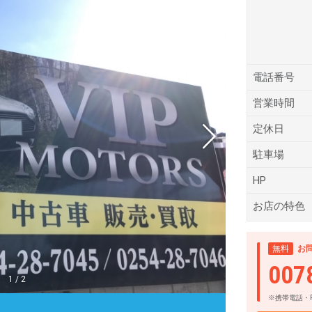
電話番号
営業時間
定休日
駐車場
HP
お店の特色
無料
お
007
1
/
2
※携帯電話・