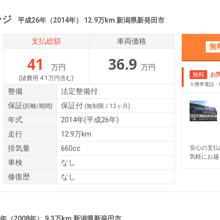
ージ
平成26年（2014年） 12.9万km 新潟県新発田市
支払総額
車両価格
無
41
36.9
万円
万円
無料
お
(諸費用 4.1万円含む)
※携帯電話・
整備
法定整備付
保証
保証付
(距離/期間)
(無制限 / 12ヶ月)
年式
2014年(平成26年)
走行
12.9万km
排気量
660cc
安心の支払
気軽にお越
車検
なし
修復歴
なし
年（2008年） 9.3万km 新潟県新発田市