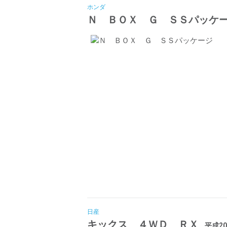
ホンダ
Ｎ ＢＯＸ Ｇ ＳＳパッケ
日産
キックス ４ＷＤ ＲＸ
平成20