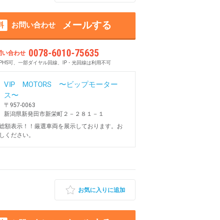
メールする
料
お問い合わせ
0078-6010-75635
問い合わせ
PHS可、一部ダイヤル回線、IP・光回線は利用不可
VIP MOTORS 〜ビップモーター
ス〜
〒957-0063
新潟県新発田市新栄町２－２８１－１
総額表示！！厳選車両を展示しております。お
しください。
お気に入りに追加