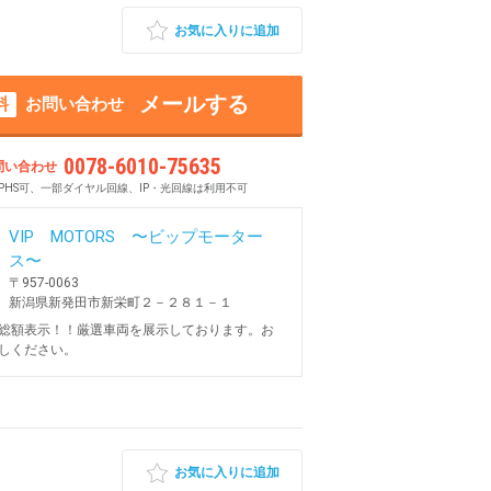
お気に入りに追加
メールする
料
お問い合わせ
0078-6010-75635
問い合わせ
PHS可、一部ダイヤル回線、IP・光回線は利用不可
VIP MOTORS 〜ビップモーター
ス〜
〒957-0063
新潟県新発田市新栄町２－２８１－１
総額表示！！厳選車両を展示しております。お
しください。
お気に入りに追加