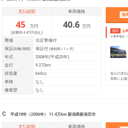
支払総額
車両価格
無
45
40.6
万円
万円
無料
お
(諸費用 4.4万円含む)
※携帯電話・
整備
法定整備付
保証
保証付
(距離/期間)
(無制限 / 1ヶ月)
年式
2008年(平成20年)
走行
9.3万km
排気量
660cc
安心の支払
気軽にお越
車検
なし
修復歴
なし
ＴＣ
平成18年（2006年） 11.4万km 新潟県新発田市
支払総額
車両価格