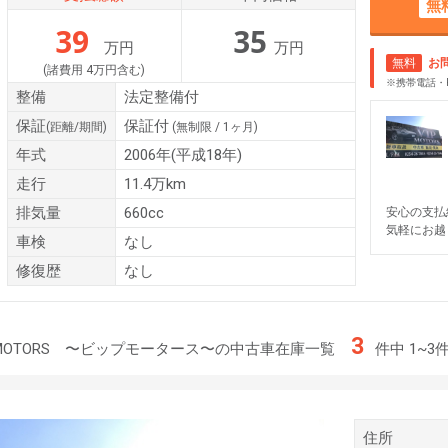
無
39
35
万円
万円
無料
お
(諸費用 4万円含む)
※携帯電話・
整備
法定整備付
保証
保証付
(距離/期間)
(無制限 / 1ヶ月)
年式
2006年(平成18年)
走行
11.4万km
排気量
660cc
安心の支払
気軽にお越
車検
なし
修復歴
なし
3
 MOTORS 〜ビップモータース〜の中古車在庫一覧
件中 1~3
住所