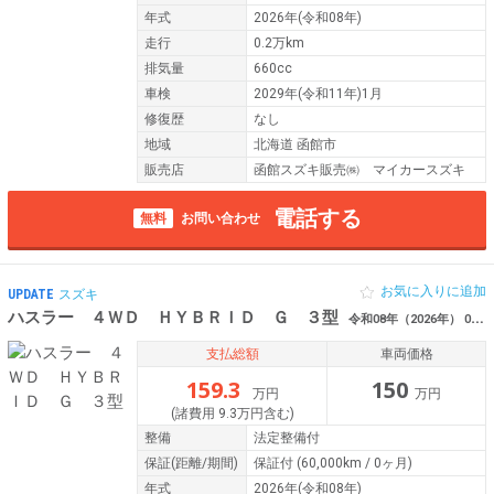
年式
2026年(令和08年)
走行
0.2万km
排気量
660cc
車検
2029年(令和11年)1月
修復歴
なし
地域
北海道 函館市
販売店
函館スズキ販売㈱ マイカースズキ
電話する
無料
お問い合わせ
お気に入りに追加
UPDATE
スズキ
ハスラー ４ＷＤ ＨＹＢＲＩＤ Ｇ ３型
令和08年（2026年） 0.2万km 北海道函館市
支払総額
車両価格
159.3
150
万円
万円
(諸費用 9.3万円含む)
整備
法定整備付
保証
(距離/期間)
保証付
(60,000km / 0ヶ月)
年式
2026年(令和08年)