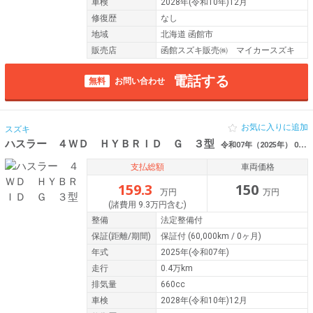
車検
2028年(令和10年)12月
修復歴
なし
地域
北海道 函館市
販売店
函館スズキ販売㈱ マイカースズキ
電話する
無料
お問い合わせ
お気に入りに追加
スズキ
ハスラー ４ＷＤ ＨＹＢＲＩＤ Ｇ ３型
令和07年（2025年） 0.4万km 北海道函館市
支払総額
車両価格
159.3
150
万円
万円
(諸費用 9.3万円含む)
整備
法定整備付
保証
(距離/期間)
保証付
(60,000km / 0ヶ月)
年式
2025年(令和07年)
走行
0.4万km
排気量
660cc
車検
2028年(令和10年)12月