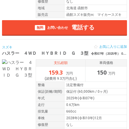
修復歴
なし
地域
北海道 函館市
販売店
函館スズキ販売㈱ マイカースズキ
電話する
無料
お問い合わせ
お気に入りに追加
スズキ
ハスラー ４ＷＤ ＨＹＢＲＩＤ Ｇ ３型
令和07年（2025年） 0.6万km 北海道函館市
支払総額
車両価格
159.3
150
万円
万円
(諸費用 9.3万円含む)
整備
法定整備付
保証
(距離/期間)
保証付
(60,000km / 0ヶ月)
年式
2025年(令和07年)
走行
0.6万km
排気量
660cc
車検
2028年(令和10年)12月
修復歴
なし