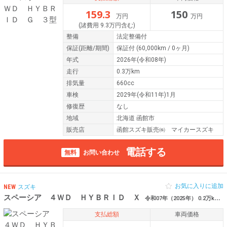
159.3
150
万円
万円
(諸費用 9.3万円含む)
整備
法定整備付
保証
(距離/期間)
保証付
(60,000km / 0ヶ月)
年式
2026年(令和08年)
走行
0.3万km
排気量
660cc
車検
2029年(令和11年)1月
修復歴
なし
地域
北海道 函館市
販売店
函館スズキ販売㈱ マイカースズキ
電話する
無料
お問い合わせ
お気に入りに追加
NEW
スズキ
スペーシア ４ＷＤ ＨＹＢＲＩＤ Ｘ
令和07年（2025年） 0.2万km 北海道函館市
支払総額
車両価格