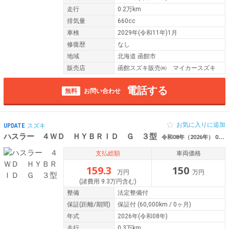
走行
0.2万km
排気量
660cc
車検
2029年(令和11年)1月
修復歴
なし
地域
北海道 函館市
販売店
函館スズキ販売㈱ マイカースズキ
電話する
無料
お問い合わせ
お気に入りに追加
UPDATE
スズキ
ハスラー ４ＷＤ ＨＹＢＲＩＤ Ｇ ３型
令和08年（2026年） 0.3万km 北海道函館市
支払総額
車両価格
159.3
150
万円
万円
(諸費用 9.3万円含む)
整備
法定整備付
保証
(距離/期間)
保証付
(60,000km / 0ヶ月)
年式
2026年(令和08年)
走行
0.3万km