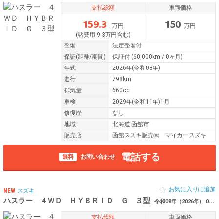
支払総額
車両価格
159.3
150
万円
万円
(諸費用 9.3万円含む)
整備
法定整備付
保証
(距離/期間)
保証付
(60,000km / 0ヶ月)
年式
2026年(令和08年)
走行
798km
排気量
660cc
車検
2029年(令和11年)1月
修復歴
なし
地域
北海道 函館市
販売店
函館スズキ販売㈱ マイカースズキ
電話する
無料
お問い合わせ
お気に入りに追加
NEW
スズキ
ハスラー ４ＷＤ ＨＹＢＲＩＤ Ｇ ３型
令和08年（2026年） 0.3万km 北海道函館市
支払総額
車両価格