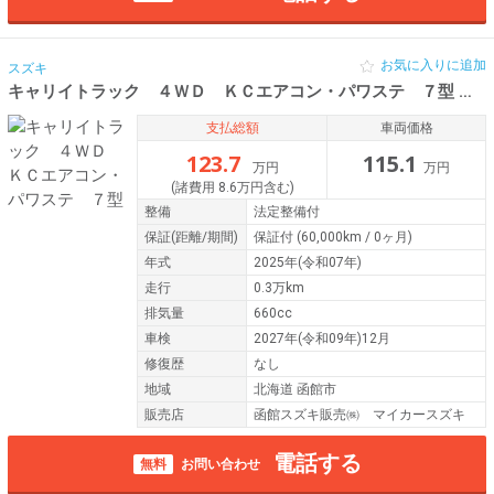
お気に入りに追加
スズキ
キャリイトラック ４ＷＤ ＫＣエアコン・パワステ ７型
令和0
支払総額
車両価格
123.7
115.1
万円
万円
(諸費用 8.6万円含む)
整備
法定整備付
保証
(距離/期間)
保証付
(60,000km / 0ヶ月)
年式
2025年(令和07年)
走行
0.3万km
排気量
660cc
車検
2027年(令和09年)12月
修復歴
なし
地域
北海道 函館市
販売店
函館スズキ販売㈱ マイカースズキ
電話する
無料
お問い合わせ