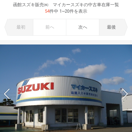
函館スズキ販売㈱ マイカースズキの中古車在庫一覧
54
件中 1~20件を表示
最初
前へ
次へ
最後