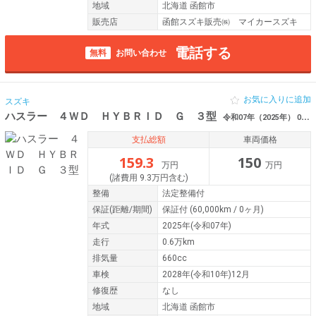
地域
北海道 函館市
販売店
函館スズキ販売㈱ マイカースズキ
電話する
無料
お問い合わせ
お気に入りに追加
スズキ
ハスラー ４ＷＤ ＨＹＢＲＩＤ Ｇ ３型
令和07年（2025年） 0.6万km 北海道函館市
支払総額
車両価格
159.3
150
万円
万円
(諸費用 9.3万円含む)
整備
法定整備付
保証
(距離/期間)
保証付
(60,000km / 0ヶ月)
年式
2025年(令和07年)
走行
0.6万km
排気量
660cc
車検
2028年(令和10年)12月
修復歴
なし
地域
北海道 函館市