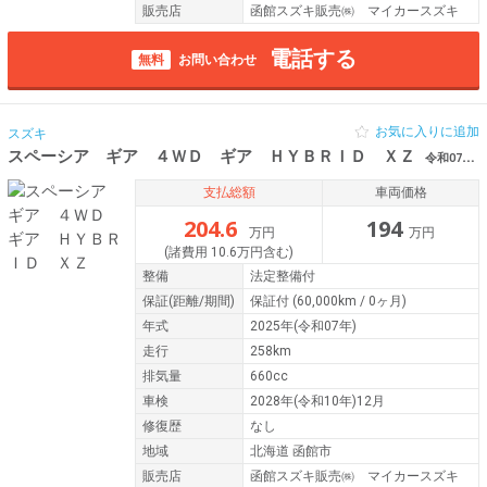
販売店
函館スズキ販売㈱ マイカースズキ
電話する
無料
お問い合わせ
お気に入りに追加
スズキ
スペーシア ギア ４ＷＤ ギア ＨＹＢＲＩＤ ＸＺ
令和07年（2025年） 258km 北海道函館市
支払総額
車両価格
204.6
194
万円
万円
(諸費用 10.6万円含む)
整備
法定整備付
保証
(距離/期間)
保証付
(60,000km / 0ヶ月)
年式
2025年(令和07年)
走行
258km
排気量
660cc
車検
2028年(令和10年)12月
修復歴
なし
地域
北海道 函館市
販売店
函館スズキ販売㈱ マイカースズキ