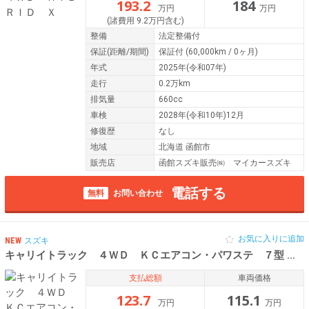
193.2
184
万円
万円
(諸費用 9.2万円含む)
整備
法定整備付
保証
(距離/期間)
保証付
(60,000km / 0ヶ月)
年式
2025年(令和07年)
走行
0.2万km
排気量
660cc
車検
2028年(令和10年)12月
修復歴
なし
地域
北海道 函館市
販売店
函館スズキ販売㈱ マイカースズキ
電話する
無料
お問い合わせ
お気に入りに追加
NEW
スズキ
キャリイトラック ４ＷＤ ＫＣエアコン・パワステ ７型
令和0
支払総額
車両価格
123.7
115.1
万円
万円