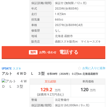
保証
(距離/期間)
保証付
(無制限 / 12ヶ月)
年式
2023年(令和05年)
走行
1.8万km
排気量
660cc
車検
2027年(令和09年)4月
修復歴
なし
地域
北海道 函館市
販売店
函館スズキ販売㈱ マイカースズキ
電話する
無料
お問い合わせ
お気に入りに追加
UPDATE
スズキ
アルト ４ＷＤ Ｌ ３型
令和08年（2026年） 0.2万km 北海道函館市
支払総額
車両価格
129.2
120
万円
万円
(諸費用 9.2万円含む)
整備
法定整備付
保証
(距離/期間)
保証付
(60,000km / 0ヶ月)