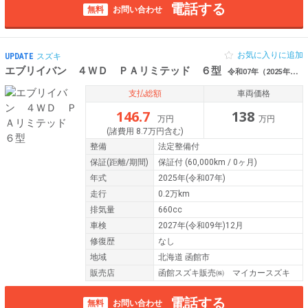
電話する
無料
お問い合わせ
お気に入りに追加
UPDATE
スズキ
エブリイバン ４ＷＤ ＰＡリミテッド ６型
令和07年（2025年） 0.2万km 北海道函館市
支払総額
車両価格
146.7
138
万円
万円
(諸費用 8.7万円含む)
整備
法定整備付
保証
(距離/期間)
保証付
(60,000km / 0ヶ月)
年式
2025年(令和07年)
走行
0.2万km
排気量
660cc
車検
2027年(令和09年)12月
修復歴
なし
地域
北海道 函館市
販売店
函館スズキ販売㈱ マイカースズキ
電話する
無料
お問い合わせ