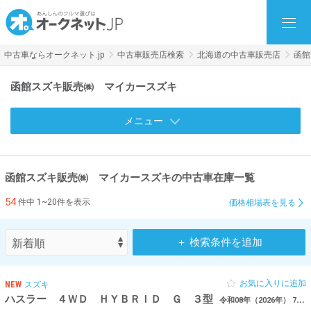
中古車ならオークネット.jp
中古車販売店検索
北海道の中古車販売店
函館
函館スズキ販売㈱ マイカースズキ
メニュー
函館スズキ販売㈱ マイカースズキの中古車在庫一覧
54
件中 1~20件を表示
価格相場表を見る
＋ 検索条件を追加
お気に入りに追加
NEW
スズキ
ハスラー ４ＷＤ ＨＹＢＲＩＤ Ｇ ３型
令和08年（2026年） 798km 北海道函館市