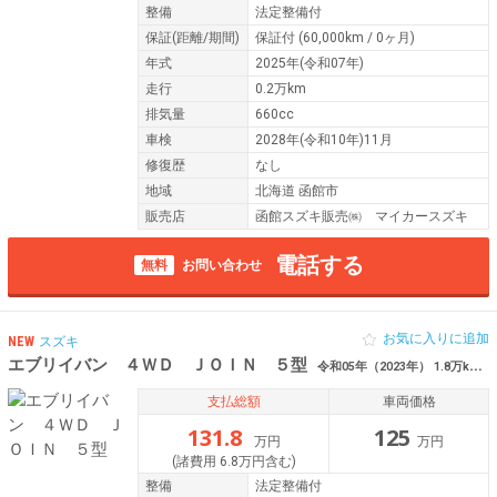
整備
法定整備付
保証
(距離/期間)
保証付
(60,000km / 0ヶ月)
年式
2025年(令和07年)
走行
0.2万km
排気量
660cc
車検
2028年(令和10年)11月
修復歴
なし
地域
北海道 函館市
販売店
函館スズキ販売㈱ マイカースズキ
電話する
無料
お問い合わせ
お気に入りに追加
NEW
スズキ
エブリイバン ４ＷＤ ＪＯＩＮ ５型
令和05年（2023年） 1.8万km 北海道函館市
支払総額
車両価格
131.8
125
万円
万円
(諸費用 6.8万円含む)
整備
法定整備付