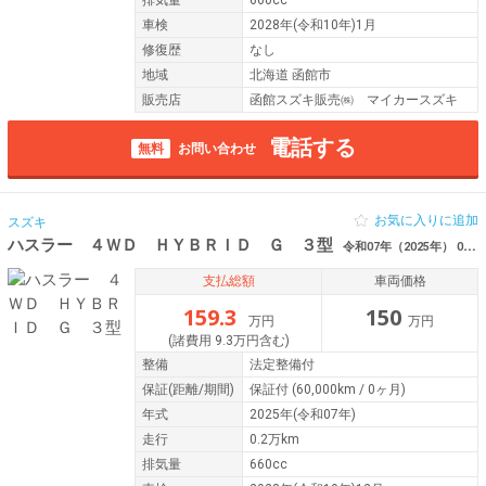
排気量
660cc
車検
2028年(令和10年)1月
修復歴
なし
地域
北海道 函館市
販売店
函館スズキ販売㈱ マイカースズキ
電話する
無料
お問い合わせ
お気に入りに追加
スズキ
ハスラー ４ＷＤ ＨＹＢＲＩＤ Ｇ ３型
令和07年（2025年） 0.2万km 北海道函館市
支払総額
車両価格
159.3
150
万円
万円
(諸費用 9.3万円含む)
整備
法定整備付
保証
(距離/期間)
保証付
(60,000km / 0ヶ月)
年式
2025年(令和07年)
走行
0.2万km
排気量
660cc