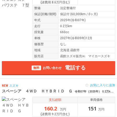
(諸費用 8.6万円含む)
整備
法定整備付
保証
(距離/期間)
保証付
(60,000km / 0ヶ月)
年式
2025年(令和07年)
走行
0.2万km
排気量
660cc
車検
2027年(令和09年)12月
修復歴
なし
地域
北海道 函館市
販売店
函館スズキ販売㈱ マイカースズキ
電話する
無料
お問い合わせ
お気に入りに追加
NEW
スズキ
スペーシア ４ＷＤ ＨＹＢＲＩＤ Ｇ
令和07年（2025年） 0.2万km 北海道函館市
支払総額
車両価格
160.2
151
万円
万円
(諸費用 9.2万円含む)