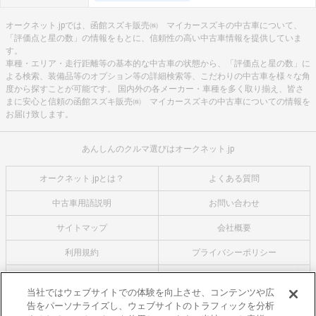
オークネット.jpでは、函館スズキ販売㈱ マイカースズキの中古車について、
「評価点と星の数」の情報をもとに、信頼性の高い中古車情報を提供していま
す。
車種・エリア・走行距離等の基本的な中古車の状態から、「評価点と星の数」に
よる検索、装備品等のオプション等の詳細検索等、こだわりの中古車を様々な角
度から探すことが可能です。 国内外の各メーカー・車種を多く取り揃え、皆さ
まに安心と信頼の函館スズキ販売㈱ マイカースズキの中古車についての情報を
お届け致します。
あんしんのクルマ選びはオークネット.jp
オークネット.jpとは？
よくある質問
中古車用語説明
お問い合わせ
サイトマップ
会社概要
利用規約
プライバシーポリシー
クッキーポリシー
利用者情報の外部送信について
当社ではウェブサイトでの体験を向上させ、コンテンツや広
告をパーソナライズし、ウェブサイトのトラフィックを分析
オークネットのその他のサービス