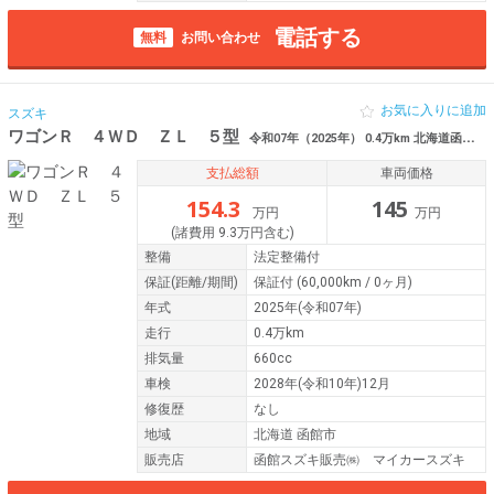
電話する
無料
お問い合わせ
お気に入りに追加
スズキ
ワゴンＲ ４ＷＤ ＺＬ ５型
令和07年（2025年） 0.4万km 北海道函館市
支払総額
車両価格
154.3
145
万円
万円
(諸費用 9.3万円含む)
整備
法定整備付
保証
(距離/期間)
保証付
(60,000km / 0ヶ月)
年式
2025年(令和07年)
走行
0.4万km
排気量
660cc
車検
2028年(令和10年)12月
修復歴
なし
地域
北海道 函館市
販売店
函館スズキ販売㈱ マイカースズキ