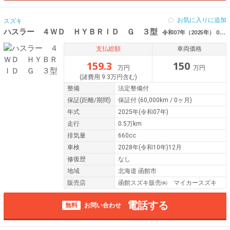
お気に入りに追加
スズキ
ハスラー ４ＷＤ ＨＹＢＲＩＤ Ｇ ３型
令和07年（2025年） 0.5万km 北海道函館市
支払総額
車両価格
159.3
150
万円
万円
(諸費用 9.3万円含む)
整備
法定整備付
保証
(距離/期間)
保証付
(60,000km / 0ヶ月)
年式
2025年(令和07年)
走行
0.5万km
排気量
660cc
車検
2028年(令和10年)12月
修復歴
なし
地域
北海道 函館市
販売店
函館スズキ販売㈱ マイカースズキ
電話する
無料
お問い合わせ