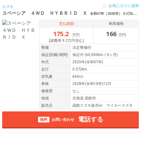
お気に入りに追加
スズキ
スペーシア ４ＷＤ ＨＹＢＲＩＤ Ｘ
令和07年（2025年） 0.3万km 北海道函館市
支払総額
車両価格
175.2
166
万円
万円
(諸費用 9.2万円含む)
整備
法定整備付
保証
(距離/期間)
保証付
(60,000km / 0ヶ月)
年式
2025年(令和07年)
走行
0.3万km
排気量
660cc
車検
2028年(令和10年)12月
修復歴
なし
地域
北海道 函館市
販売店
函館スズキ販売㈱ マイカースズキ
電話する
無料
お問い合わせ