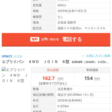
排気量
660cc
車検
2029年(令和11年)1月
修復歴
なし
地域
北海道 函館市
販売店
函館スズキ販売㈱ マイカースズキ
電話する
無料
お問い合わせ
お気に入りに追加
UPDATE
スズキ
エブリイバン ４ＷＤ ＪＯＩＮ ６型
令和08年（2026年） 0.4万km 北海道函館市
支払総額
車両価格
162.7
154
万円
万円
(諸費用 8.7万円含む)
整備
法定整備付
保証
(距離/期間)
保証付
(60,000km / 0ヶ月)
年式
2026年(令和08年)
走行
0.4万km