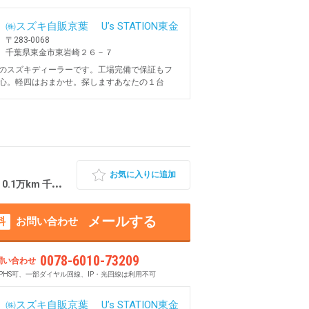
㈱スズキ自販京葉 U’s STATION東金
〒283-0068
千葉県東金市東岩崎２６－７
のスズキディーラーです。工場完備で保証もフ
心。軽四はおまかせ。探しますあなたの１台
お気に入りに追加
万km 千葉県東金市
メールする
料
お問い合わせ
0078-6010-73209
問い合わせ
PHS可、一部ダイヤル回線、IP・光回線は利用不可
㈱スズキ自販京葉 U’s STATION東金