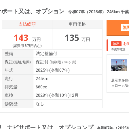
サポート又は、オプション
令和07年（2025年） 245km 
支払総額
車両価格
無
143
135
万円
万円
無料
お
(諸費用 8万円含む)
※携帯電話・
整備
法定整備付
保証
保証付
(距離/期間)
(無制限 / 36ヶ月)
年式
2025年(令和07年)
走行
245km
展示車多数
ォローも安
排気量
660cc
車検
2028年(令和10年)12月
修復歴
なし
型 ナビサポート又は、オプションプ
令和07年（2025年） 94