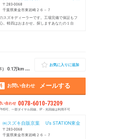
〒283-0068
千葉県東金市東岩崎２６－７
のスズキディーラーです。工場完備で保証もフ
心。軽四はおまかせ。探しますあなたの１台
お気に入りに追加
1万km 千葉県東金市
メールする
料
お問い合わせ
0078-6010-73209
問い合わせ
PHS可、一部ダイヤル回線、IP・光回線は利用不可
㈱スズキ自販京葉 U’s STATION東金
〒283-0068
千葉県東金市東岩崎２６－７