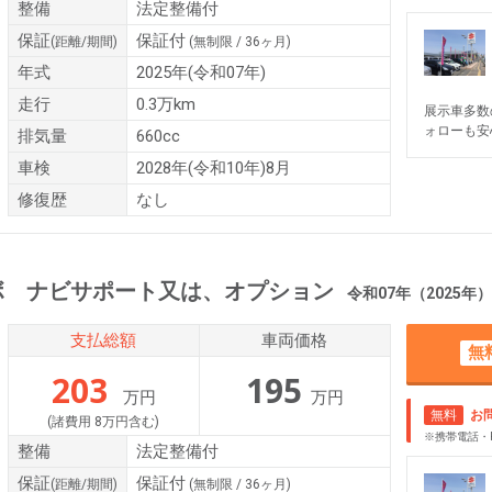
整備
法定整備付
保証
保証付
(距離/期間)
(無制限 / 36ヶ月)
年式
2025年(令和07年)
走行
0.3万km
展示車多数
ォローも安
排気量
660cc
車検
2028年(令和10年)8月
修復歴
なし
ボ ナビサポート又は、オプション
令和07年（2025年） 0.1
支払総額
車両価格
無
203
195
万円
万円
無料
お
(諸費用 8万円含む)
※携帯電話・
整備
法定整備付
保証
保証付
(距離/期間)
(無制限 / 36ヶ月)