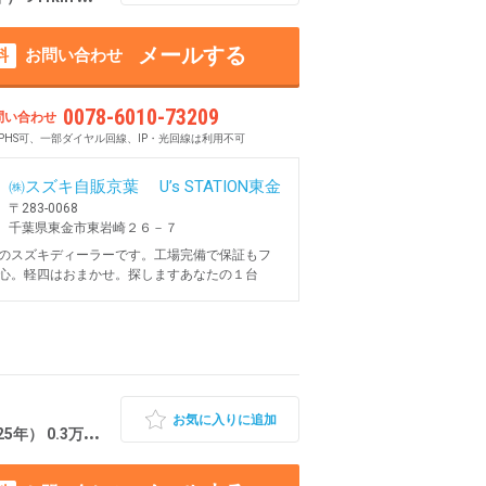
メールする
料
お問い合わせ
0078-6010-73209
問い合わせ
PHS可、一部ダイヤル回線、IP・光回線は利用不可
㈱スズキ自販京葉 U’s STATION東金
〒283-0068
千葉県東金市東岩崎２６－７
のスズキディーラーです。工場完備で保証もフ
心。軽四はおまかせ。探しますあなたの１台
お気に入りに追加
.3万km 千葉県東金市