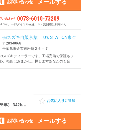
メールする
料
お問い合わせ
0078-6010-73209
問い合わせ
PHS可、一部ダイヤル回線、IP・光回線は利用不可
㈱スズキ自販京葉 U’s STATION東金
〒283-0068
千葉県東金市東岩崎２６－７
のスズキディーラーです。工場完備で保証もフ
心。軽四はおまかせ。探しますあなたの１台
お気に入りに追加
342km 千葉県東金市
メールする
料
お問い合わせ