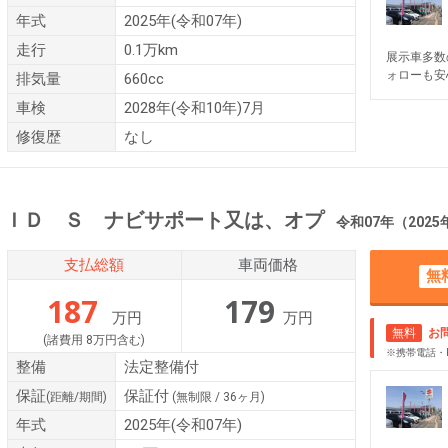
年式
2025年(令和07年)
走行
0.1万km
展示車多数
ォローも安
排気量
660cc
車検
2028年(令和10年)7月
修復歴
なし
ＲＩＤ Ｓ ナビサポート又は、オプ
令和07年（2025年） 0.
支払総額
車両価格
無
187
179
万円
万円
無料
お
(諸費用 8万円含む)
※携帯電話・
整備
法定整備付
保証
保証付
(距離/期間)
(無制限 / 36ヶ月)
年式
2025年(令和07年)