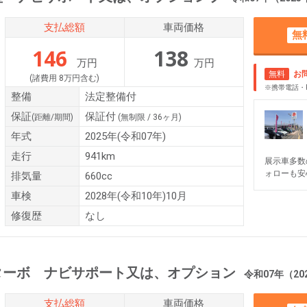
支払総額
車両価格
無
146
138
万円
万円
無料
お
(諸費用 8万円含む)
※携帯電話・
整備
法定整備付
保証
保証付
(距離/期間)
(無制限 / 36ヶ月)
年式
2025年(令和07年)
走行
941km
展示車多数
ォローも安
排気量
660cc
車検
2028年(令和10年)10月
修復歴
なし
ターボ ナビサポート又は、オプション
令和07年（2025年） 0
支払総額
車両価格