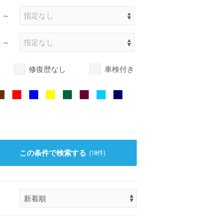
～
～
修復歴なし
車検付き
この条件で検索する
(
18
件)