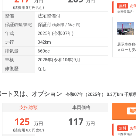
万円
万円
無料
お
(諸費用 8万円含む)
※携帯電話・
整備
法定整備付
保証
保証付
(距離/期間)
(無制限 / 36ヶ月)
年式
2025年(令和07年)
走行
342km
展示車多数
ォローも安
排気量
660cc
車検
2028年(令和10年)9月
修復歴
なし
ート又は、オプション
令和07年（2025年） 0.3万km 千
支払総額
車両価格
無
125
117
万円
万円
無料
お
(諸費用 8万円含む)
※携帯電話・