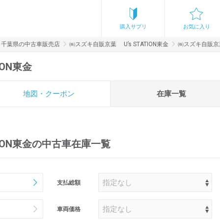
購入サプリ
お気に入り
千葉県の中古車販売店
㈱スズキ自販京葉 U’s STATION東金
㈱スズキ自販京葉
ION東金
地図・クーポン
在庫一覧
TION東金の中古車在庫一覧
支払総額
車両価格