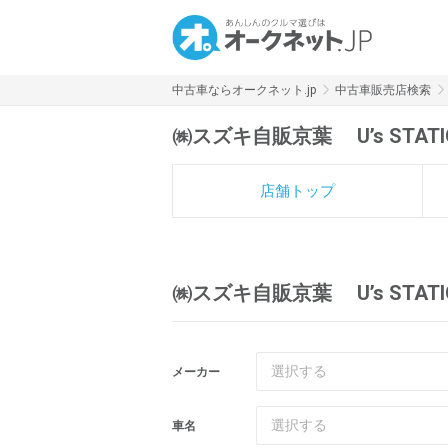
中古車ならオークネット.jp
中古車販売店検索
㈱スズキ自販京葉 U’s STAT
店舗トップ
㈱スズキ自販京葉 U’s STA
選択する
メーカー
選択する
車名