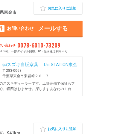
お気に入りに追加
千葉県東金市
メールする
料
お問い合わせ
0078-6010-73209
問い合わせ
PHS可、一部ダイヤル回線、IP・光回線は利用不可
㈱スズキ自販京葉 U’s STATION東金
〒283-0068
千葉県東金市東岩崎２６－７
のスズキディーラーです。工場完備で保証もフ
心。軽四はおまかせ。探しますあなたの１台
お気に入りに追加
1km 千葉県東金市