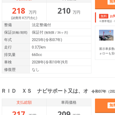
無
218
210
万円
万円
無料
お
(諸費用 8万円含む)
※携帯電話・
整備
法定整備付
保証
保証付
(距離/期間)
(無制限 / 36ヶ月)
年式
2025年(令和07年)
走行
0.3万km
展示車多数
ォローも安
排気量
660cc
車検
2028年(令和10年)9月
修復歴
なし
ＢＲＩＤ ＸＳ ナビサポート又は、オ
令和07年（2025年） 
支払総額
車両価格
無
217
209