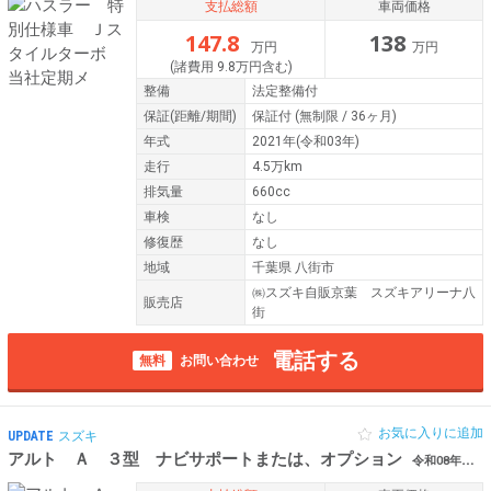
支払総額
車両価格
147.8
138
万円
万円
(諸費用 9.8万円含む)
整備
法定整備付
保証
(距離/期間)
保証付
(無制限 / 36ヶ月)
年式
2021年(令和03年)
走行
4.5万km
排気量
660cc
車検
なし
修復歴
なし
地域
千葉県 八街市
㈱スズキ自販京葉 スズキアリーナ八
販売店
街
電話する
無料
お問い合わせ
お気に入りに追加
UPDATE
スズキ
アルト Ａ ３型 ナビサポートまたは、オプション
令和08年（2026年） 894km 千葉県八街市