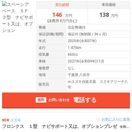
支払総額
車両価格
146
138
万円
万円
(諸費用 8万円含む)
整備
法定整備付
保証
(距離/期間)
保証付
(無制限 / 36ヶ月)
年式
2025年(令和07年)
走行
1.4万km
排気量
660cc
車検
2027年(令和09年)11月
修復歴
なし
地域
千葉県 八街市
㈱スズキ自販京葉 スズキアリーナ八
販売店
街
電話する
無料
お問い合わせ
お気に入りに追加
NEW
スズキ
フロンクス １型 ナビサポート又は、オプションプレゼ
令和06年（2024年） 726km 千葉県八街市