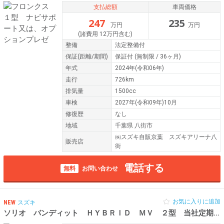
支払総額
車両価格
247
235
万円
万円
(諸費用 12万円含む)
整備
法定整備付
保証
(距離/期間)
保証付
(無制限 / 36ヶ月)
年式
2024年(令和06年)
走行
726km
排気量
1500cc
車検
2027年(令和09年)10月
修復歴
なし
地域
千葉県 八街市
㈱スズキ自販京葉 スズキアリーナ八
販売店
街
電話する
無料
お問い合わせ
お気に入りに追加
NEW
スズキ
ソリオ バンディット ＨＹＢＲＩＤ ＭＶ ２型 当社定期メンテ