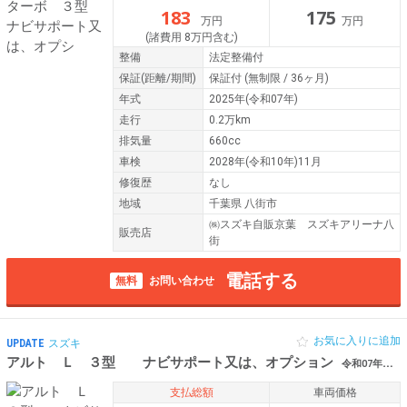
183
175
万円
万円
(諸費用 8万円含む)
整備
法定整備付
保証
(距離/期間)
保証付
(無制限 / 36ヶ月)
年式
2025年(令和07年)
走行
0.2万km
排気量
660cc
車検
2028年(令和10年)11月
修復歴
なし
地域
千葉県 八街市
㈱スズキ自販京葉 スズキアリーナ八
販売店
街
電話する
無料
お問い合わせ
お気に入りに追加
UPDATE
スズキ
アルト Ｌ ３型 ナビサポート又は、オプション
令和07年（2025年） 0.3万km 千葉県八街市
支払総額
車両価格