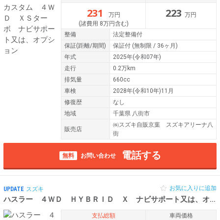
231
223
万円
万円
(諸費用 8万円含む)
整備
法定整備付
保証
(距離/期間)
保証付
(無制限 / 36ヶ月)
年式
2025年(令和07年)
走行
0.2万km
排気量
660cc
車検
2028年(令和10年)11月
修復歴
なし
地域
千葉県 八街市
㈱スズキ自販京葉 スズキアリーナ八
販売店
街
電話する
無料
お問い合わせ
お気に入りに追加
UPDATE
スズキ
ハスラー ４ＷＤ ＨＹＢＲＩＤ Ｘ ナビサポート又は、オプ
支払総額
車両価格