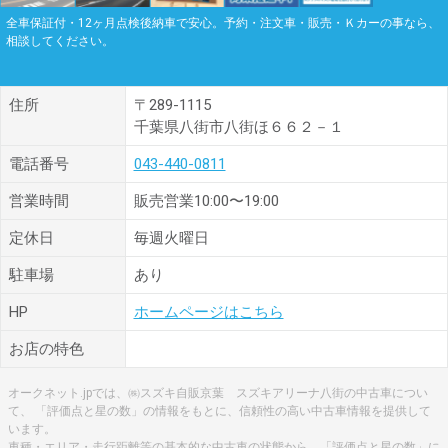
全車保証付・12ヶ月点検後納車で安心。予約・注文車・販売・Ｋカーの事なら、
相談してください。
住所
〒289-1115
千葉県八街市八街ほ６６２－１
電話番号
043-440-0811
営業時間
販売営業10:00〜19:00
定休日
毎週火曜日
駐車場
あり
HP
ホームページはこちら
お店の特色
オークネット.jpでは、㈱スズキ自販京葉 スズキアリーナ八街の中古車につい
て、 「評価点と星の数」の情報をもとに、信頼性の高い中古車情報を提供して
います。
車種・エリア・走行距離等の基本的な中古車の状態から、「評価点と星の数」に