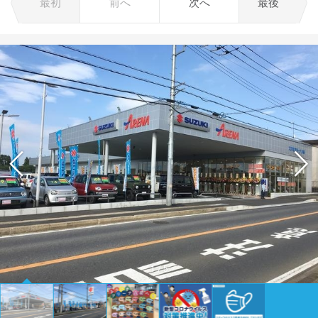
最初
前へ
次へ
最後
1
/
5