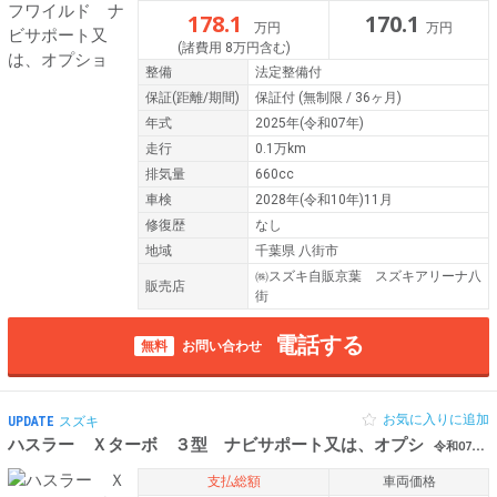
178.1
170.1
万円
万円
(諸費用 8万円含む)
整備
法定整備付
保証
(距離/期間)
保証付
(無制限 / 36ヶ月)
年式
2025年(令和07年)
走行
0.1万km
排気量
660cc
車検
2028年(令和10年)11月
修復歴
なし
地域
千葉県 八街市
㈱スズキ自販京葉 スズキアリーナ八
販売店
街
電話する
無料
お問い合わせ
お気に入りに追加
UPDATE
スズキ
ハスラー Ｘターボ ３型 ナビサポート又は、オプシ
令和07年（2025年） 0.2万km 千葉県八街市
支払総額
車両価格