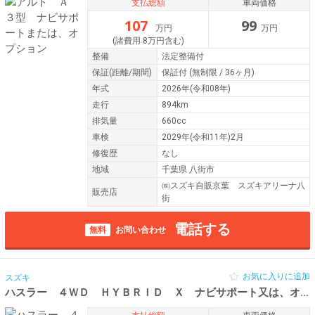
支払総額
車両価格
107
99
万円
万円
(諸費用 8万円含む)
整備
法定整備付
保証
(距離/期間)
保証付
(無制限 / 36ヶ月)
年式
2026年(令和08年)
走行
894km
排気量
660cc
車検
2029年(令和11年)2月
修復歴
なし
地域
千葉県 八街市
㈱スズキ自販京葉 スズキアリーナ八
販売店
街
電話する
無料
お問い合わせ
お気に入りに追加
スズキ
ハスラー ４ＷＤ ＨＹＢＲＩＤ Ｘ ナビサポート又は、オプ