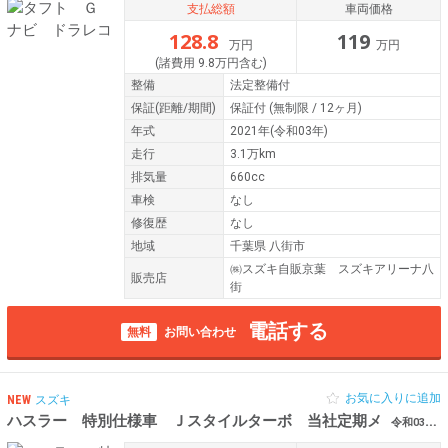
支払総額
車両価格
128.8
119
万円
万円
(諸費用 9.8万円含む)
整備
法定整備付
保証
(距離/期間)
保証付
(無制限 / 12ヶ月)
年式
2021年(令和03年)
走行
3.1万km
排気量
660cc
車検
なし
修復歴
なし
地域
千葉県 八街市
㈱スズキ自販京葉 スズキアリーナ八
販売店
街
電話する
無料
お問い合わせ
お気に入りに追加
NEW
スズキ
ハスラー 特別仕様車 Ｊスタイルターボ 当社定期メ
令和03年（2021年） 4.5万km 千葉県八街市