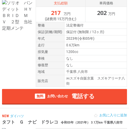
支払総額
車両価格
217
202
万円
万円
(諸費用 15万円含む)
整備
法定整備付
保証
(距離/期間)
保証付
(無制限 / 12ヶ月)
年式
2023年(令和05年)
走行
0.6万km
排気量
1200cc
車検
なし
修復歴
なし
地域
千葉県 八街市
㈱スズキ自販京葉 スズキアリーナ八
販売店
街
電話する
無料
お問い合わせ
お気に入りに追加
NEW
ダイハツ
タフト Ｇ ナビ ドラレコ
令和03年（2021年） 3.1万km 千葉県八街市