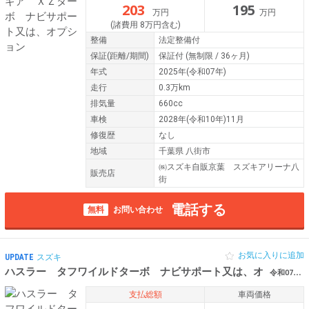
203
195
万円
万円
(諸費用 8万円含む)
整備
法定整備付
保証
(距離/期間)
保証付
(無制限 / 36ヶ月)
年式
2025年(令和07年)
走行
0.3万km
排気量
660cc
車検
2028年(令和10年)11月
修復歴
なし
地域
千葉県 八街市
㈱スズキ自販京葉 スズキアリーナ八
販売店
街
電話する
無料
お問い合わせ
お気に入りに追加
UPDATE
スズキ
ハスラー タフワイルドターボ ナビサポート又は、オ
令和07年（2025年） 0.2万km 千葉県八街市
支払総額
車両価格