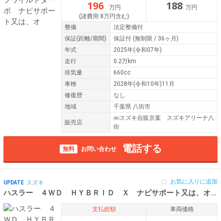
196
188
万円
万円
(諸費用 8万円含む)
整備
法定整備付
保証
(距離/期間)
保証付
(無制限 / 36ヶ月)
年式
2025年(令和07年)
走行
0.2万km
排気量
660cc
車検
2028年(令和10年)11月
修復歴
なし
地域
千葉県 八街市
㈱スズキ自販京葉 スズキアリーナ八
販売店
街
電話する
無料
お問い合わせ
お気に入りに追加
UPDATE
スズキ
ハスラー ４ＷＤ ＨＹＢＲＩＤ Ｘ ナビサポート又は、オプ
支払総額
車両価格