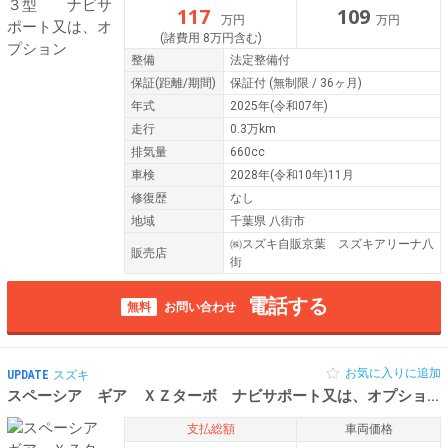
117
109
万円
万円
(諸費用 8万円含む)
整備
法定整備付
保証
(距離/期間)
保証付
(無制限 / 36ヶ月)
年式
2025年(令和07年)
走行
0.3万km
排気量
660cc
車検
2028年(令和10年)11月
修復歴
なし
地域
千葉県 八街市
㈱スズキ自販京葉 スズキアリーナ八
販売店
街
電話する
無料
お問い合わせ
お気に入りに追加
UPDATE
スズキ
スペーシア ギア ＸＺターボ ナビサポート又は、オプション
支払総額
車両価格