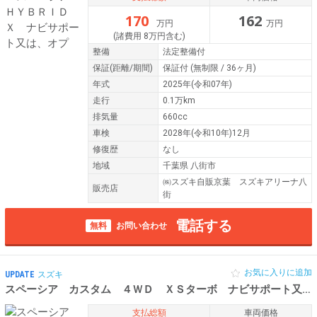
170
162
万円
万円
(諸費用 8万円含む)
整備
法定整備付
保証
(距離/期間)
保証付
(無制限 / 36ヶ月)
年式
2025年(令和07年)
走行
0.1万km
排気量
660cc
車検
2028年(令和10年)12月
修復歴
なし
地域
千葉県 八街市
㈱スズキ自販京葉 スズキアリーナ八
販売店
街
電話する
無料
お問い合わせ
お気に入りに追加
UPDATE
スズキ
スペーシア カスタム ４ＷＤ ＸＳターボ ナビサポート又は、オプション
支払総額
車両価格