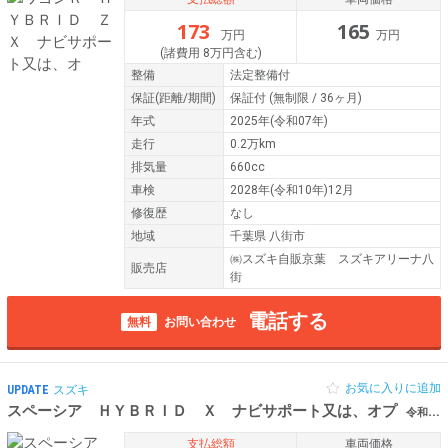
173
165
万円
万円
(諸費用 8万円含む)
整備
法定整備付
保証
(距離/期間)
保証付
(無制限 / 36ヶ月)
年式
2025年(令和07年)
走行
0.2万km
排気量
660cc
車検
2028年(令和10年)12月
修復歴
なし
地域
千葉県 八街市
㈱スズキ自販京葉 スズキアリーナ八
販売店
街
電話する
無料
お問い合わせ
お気に入りに追加
UPDATE
スズキ
スペーシア ＨＹＢＲＩＤ Ｘ ナビサポート又は、オプ
令和07年（2025年） 0.1万km 千葉県八街市
支払総額
車両価格