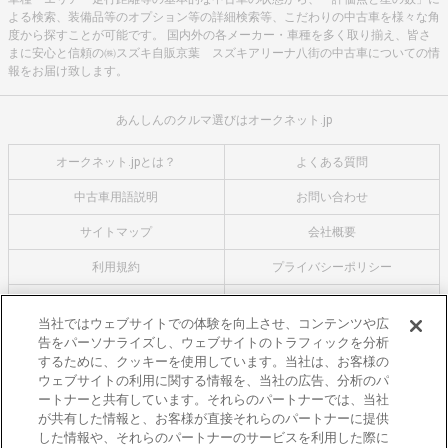
よる検索、装備品等のオプション等の詳細検索等、こだわりの中古車を様々な角
度から探すことが可能です。 国内外の各メーカー・車種を多く取り揃え、皆さ
まに安心と信頼の㈱スズキ自販京葉 スズキアリーナ八街の中古車についての情
報をお届け致します。
あんしんのクルマ選びはオークネット.jp
オークネット.jpとは？
よくある質問
中古車用語説明
お問い合わせ
サイトマップ
会社概要
利用規約
プライバシーポリシー
クッキーポリシー
利用者情報の外部送信について
当社ではウェブサイトでの体験を向上させ、コンテンツや広
告をパーソナライズし、ウェブサイトのトラフィックを分析
オークネットのその他のサービス
するために、クッキーを使用しています。当社は、お客様の
バイク関連サービス
ウェブサイトの利用に関する情報を、当社の広告、分析のパ
ートナーと共有しています。それらのパートナーでは、当社
中古バイクを探すならバイクの窓口
が共有した情報と、お客様が直接それらのパートナーに提供
レンタルバイクに乗るならモトオークレンタルバイク
した情報や、それらのパートナーのサービスを利用した際に