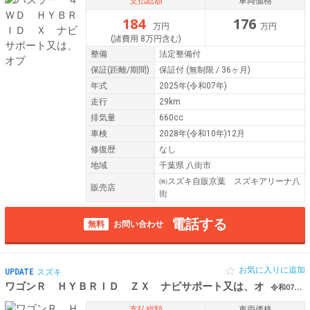
支払総額
車両価格
184
176
万円
万円
(諸費用 8万円含む)
整備
法定整備付
保証
(距離/期間)
保証付
(無制限 / 36ヶ月)
年式
2025年(令和07年)
走行
29km
排気量
660cc
車検
2028年(令和10年)12月
修復歴
なし
地域
千葉県 八街市
㈱スズキ自販京葉 スズキアリーナ八
販売店
街
電話する
無料
お問い合わせ
お気に入りに追加
UPDATE
スズキ
ワゴンＲ ＨＹＢＲＩＤ ＺＸ ナビサポート又は、オ
令和07年（2025年） 0.2万km 千葉県八街市
支払総額
車両価格