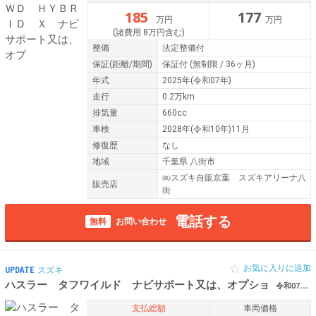
185
177
万円
万円
(諸費用 8万円含む)
整備
法定整備付
保証
(距離/期間)
保証付
(無制限 / 36ヶ月)
年式
2025年(令和07年)
走行
0.2万km
排気量
660cc
車検
2028年(令和10年)11月
修復歴
なし
地域
千葉県 八街市
㈱スズキ自販京葉 スズキアリーナ八
販売店
街
電話する
無料
お問い合わせ
お気に入りに追加
UPDATE
スズキ
ハスラー タフワイルド ナビサポート又は、オプショ
令和07年（2025年） 0.1万km 千葉県八街市
支払総額
車両価格