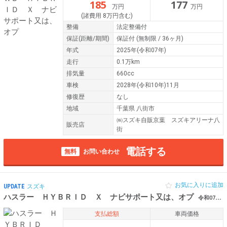
185
177
万円
万円
(諸費用 8万円含む)
整備
法定整備付
保証
(距離/期間)
保証付
(無制限 / 36ヶ月)
年式
2025年(令和07年)
走行
0.1万km
排気量
660cc
車検
2028年(令和10年)11月
修復歴
なし
地域
千葉県 八街市
㈱スズキ自販京葉 スズキアリーナ八
販売店
街
電話する
無料
お問い合わせ
お気に入りに追加
UPDATE
スズキ
ハスラー ＨＹＢＲＩＤ Ｘ ナビサポート又は、オプ
令和07年（2025年） 0.2万km 千葉県八街市
支払総額
車両価格