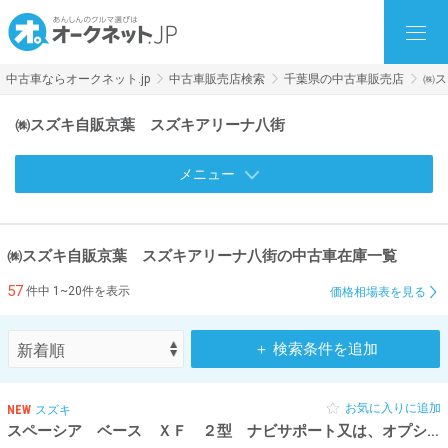
中古車ならオークネット.jp
中古車販売店検索
千葉県の中古車販売店
㈱ス
㈱スズキ自販京葉 スズキアリーナ八街
メニュー
㈱スズキ自販京葉 スズキアリーナ八街の中古車在庫一覧
57
件中 1~20件を表示
価格相場表を見る
＋ 検索条件を追加
お気に入りに追加
NEW
スズキ
スペーシア ベース ＸＦ ２型 ナビサポート又は、オプション