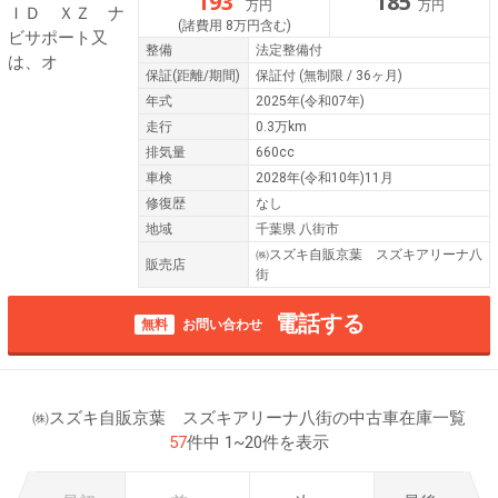
193
185
万円
万円
(諸費用 8万円含む)
整備
法定整備付
保証
(距離/期間)
保証付
(無制限 / 36ヶ月)
年式
2025年(令和07年)
走行
0.3万km
排気量
660cc
車検
2028年(令和10年)11月
修復歴
なし
地域
千葉県 八街市
㈱スズキ自販京葉 スズキアリーナ八
販売店
街
電話する
無料
お問い合わせ
㈱スズキ自販京葉 スズキアリーナ八街の中古車在庫一覧
57
件中 1~20件を表示