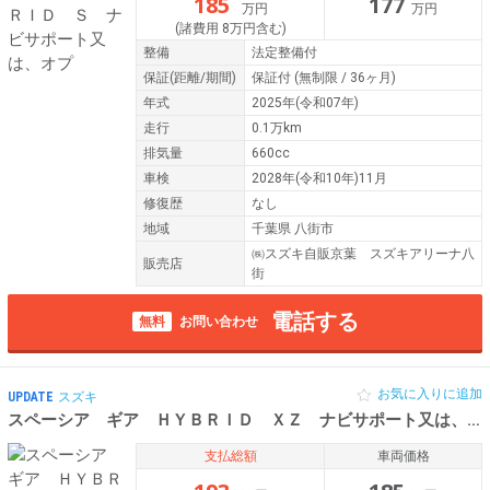
185
177
万円
万円
(諸費用 8万円含む)
整備
法定整備付
保証
(距離/期間)
保証付
(無制限 / 36ヶ月)
年式
2025年(令和07年)
走行
0.1万km
排気量
660cc
車検
2028年(令和10年)11月
修復歴
なし
地域
千葉県 八街市
㈱スズキ自販京葉 スズキアリーナ八
販売店
街
電話する
無料
お問い合わせ
お気に入りに追加
UPDATE
スズキ
スペーシア ギア ＨＹＢＲＩＤ ＸＺ ナビサポート又は、オ
支払総額
車両価格