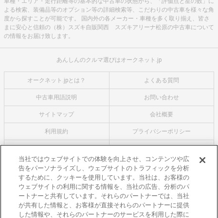
車種・エリア・走行距離等の基本的な中古車の状態から、「評価点と星の数」に
よる検索、装備品等のオプション等の詳細検索等、こだわりの中古車を様々な角
度から探すことが可能です。 国内外の各メーカー・車種を多く取り揃え、皆さ
まに安心と信頼の（株）スズキ自販関西 スズキアリーナ松原の中古車について
の情報をお届け致します。
あんしんのクルマ選びはオークネット.jp
オークネット.jpとは？
よくある質問
中古車用語説明
お問い合わせ
サイトマップ
会社概要
利用規約
プライバシーポリシー
クッキーポリシー
利用者情報の外部送信について
当社ではウェブサイトでの体験を向上させ、コンテンツや広
告をパーソナライズし、ウェブサイトのトラフィックを分析
オークネットのその他のサービス
するために、クッキーを使用しています。当社は、お客様の
バイク関連サービス
ウェブサイトの利用に関する情報を、当社の広告、分析のパ
ートナーと共有しています。それらのパートナーでは、当社
中古バイクを探すならバイクの窓口
が共有した情報と、お客様が直接それらのパートナーに提供
レンタルバイクに乗るならモトオークレンタルバイク
した情報や、それらのパートナーのサービスを利用した際に