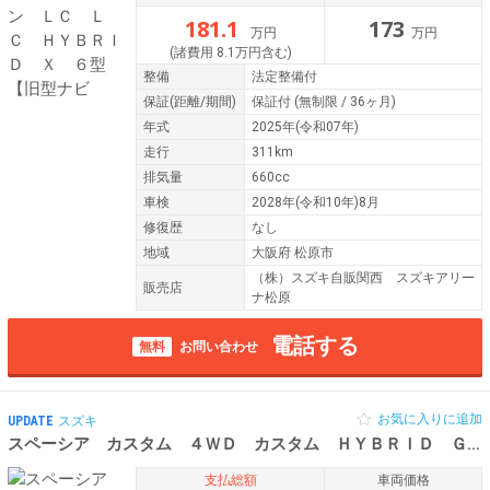
181.1
173
万円
万円
(諸費用 8.1万円含む)
整備
法定整備付
保証
(距離/期間)
保証付
(無制限 / 36ヶ月)
年式
2025年(令和07年)
走行
311km
排気量
660cc
車検
2028年(令和10年)8月
修復歴
なし
地域
大阪府 松原市
（株）スズキ自販関西 スズキアリー
販売店
ナ松原
電話する
無料
お問い合わせ
お気に入りに追加
UPDATE
スズキ
スペーシア カスタム ４ＷＤ カスタム ＨＹＢＲＩＤ ＧＳ ４ＷＤ Ｃ
支払総額
車両価格