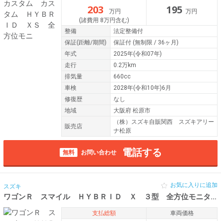
203
195
万円
万円
(諸費用 8万円含む)
整備
法定整備付
保証
(距離/期間)
保証付
(無制限 / 36ヶ月)
年式
2025年(令和07年)
走行
0.2万km
排気量
660cc
車検
2028年(令和10年)6月
修復歴
なし
地域
大阪府 松原市
（株）スズキ自販関西 スズキアリー
販売店
ナ松原
電話する
無料
お問い合わせ
お気に入りに追加
スズキ
ワゴンＲ スマイル ＨＹＢＲＩＤ Ｘ ３型 全方位モニター付
支払総額
車両価格