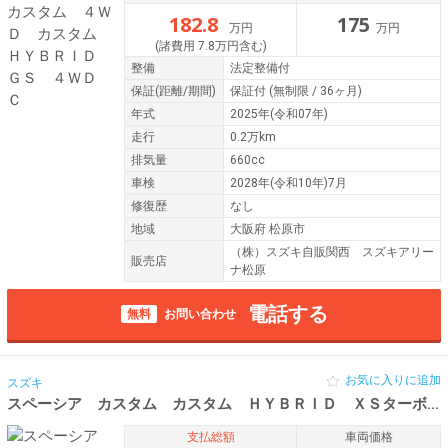
182.8
175
万円
万円
(諸費用 7.8万円含む)
整備
法定整備付
保証
(距離/期間)
保証付
(無制限 / 36ヶ月)
年式
2025年(令和07年)
走行
0.2万km
排気量
660cc
車検
2028年(令和10年)7月
修復歴
なし
地域
大阪府 松原市
（株）スズキ自販関西 スズキアリー
販売店
ナ松原
電話する
無料
お問い合わせ
お気に入りに追加
スズキ
スペーシア カスタム カスタム ＨＹＢＲＩＤ ＸＳターボ
令
支払総額
車両価格