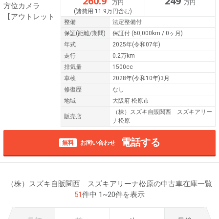
260.9
249
万円
万円
(諸費用 11.9万円含む)
整備
法定整備付
保証
(距離/期間)
保証付
(60,000km / 0ヶ月)
年式
2025年(令和07年)
走行
0.2万km
排気量
1500cc
車検
2028年(令和10年)3月
修復歴
なし
地域
大阪府 松原市
（株）スズキ自販関西 スズキアリー
販売店
ナ松原
電話する
無料
お問い合わせ
（株）スズキ自販関西 スズキアリーナ松原の中古車在庫一覧
51
件中 1~20件を表示