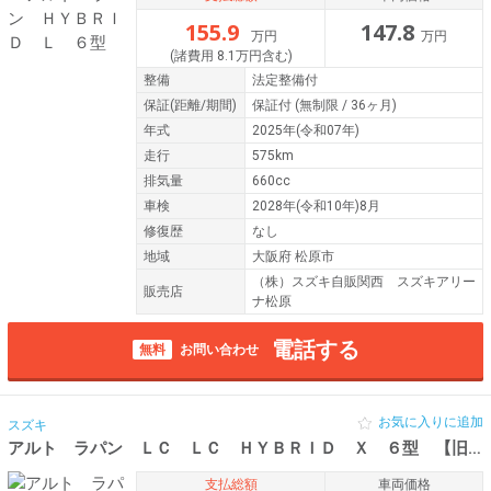
155.9
147.8
万円
万円
(諸費用 8.1万円含む)
整備
法定整備付
保証
(距離/期間)
保証付
(無制限 / 36ヶ月)
年式
2025年(令和07年)
走行
575km
排気量
660cc
車検
2028年(令和10年)8月
修復歴
なし
地域
大阪府 松原市
（株）スズキ自販関西 スズキアリー
販売店
ナ松原
電話する
無料
お問い合わせ
お気に入りに追加
スズキ
アルト ラパン ＬＣ ＬＣ ＨＹＢＲＩＤ Ｘ ６型 【旧型ナビ
支払総額
車両価格