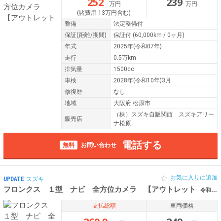
252
239
万円
万円
(諸費用 13万円含む)
整備
法定整備付
保証
(距離/期間)
保証付
(60,000km / 0ヶ月)
年式
2025年(令和07年)
走行
0.5万km
排気量
1500cc
車検
2028年(令和10年)3月
修復歴
なし
地域
大阪府 松原市
（株）スズキ自販関西 スズキアリー
販売店
ナ松原
電話する
無料
お問い合わせ
お気に入りに追加
UPDATE
スズキ
フロンクス １型 ナビ 全方位カメラ 【アウトレット
令和07年（2025年） 0.2万km 大阪府松原市
支払総額
車両価格