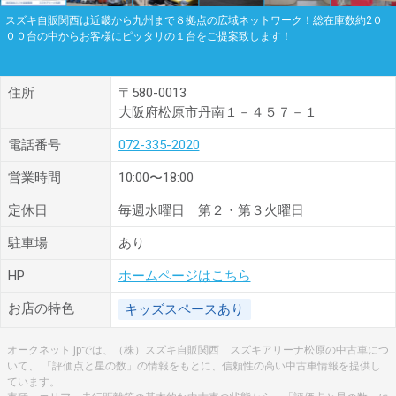
スズキ自販関西は近畿から九州まで８拠点の広域ネットワーク！総在庫数約2０
００台の中からお客様にピッタリの１台をご提案致します！
住所
〒580-0013
大阪府松原市丹南１－４５７－１
電話番号
072-335-2020
営業時間
10:00〜18:00
定休日
毎週水曜日 第２・第３火曜日
駐車場
あり
HP
ホームページはこちら
お店の特色
キッズスペースあり
オークネット.jpでは、（株）スズキ自販関西 スズキアリーナ松原の中古車につ
いて、 「評価点と星の数」の情報をもとに、信頼性の高い中古車情報を提供し
ています。