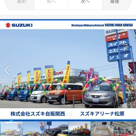
最初
前へ
次へ
最後
1
/
7