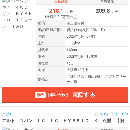
支払総額
車両価格
218.1
209.8
万円
万円
(諸費用 8.3万円含む)
整備
法定整備付
保証
(距離/期間)
保証付
(無制限 / 36ヶ月)
年式
2025年(令和07年)
走行
0.3万km
排気量
660cc
車検
2028年(令和10年)9月
修復歴
なし
地域
大阪府 松原市
（株）スズキ自販関西 スズキアリー
販売店
ナ松原
電話する
無料
お問い合わせ
お気に入りに追加
スズキ
アルト ラパン ＬＣ ＬＣ ＨＹＢＲＩＤ Ｘ ６型 【旧型ナビ