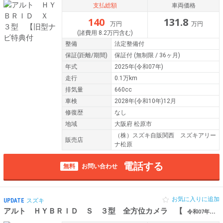
支払総額
車両価格
140
131.8
万円
万円
(諸費用 8.2万円含む)
整備
法定整備付
保証
(距離/期間)
保証付
(無制限 / 36ヶ月)
年式
2025年(令和07年)
走行
0.1万km
排気量
660cc
車検
2028年(令和10年)12月
修復歴
なし
地域
大阪府 松原市
（株）スズキ自販関西 スズキアリー
販売店
ナ松原
電話する
無料
お問い合わせ
お気に入りに追加
UPDATE
スズキ
アルト ＨＹＢＲＩＤ Ｓ ３型 全方位カメラ 【
令和07年（2025年） 0.1万km 大阪府松原市