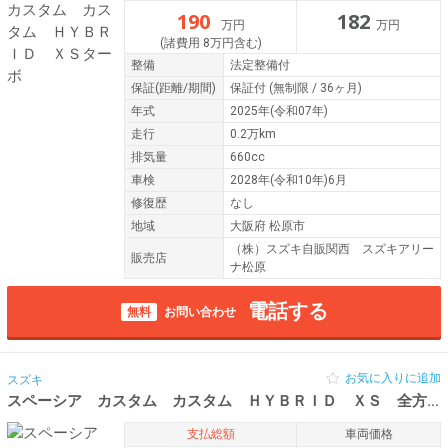
190
182
万円
万円
(諸費用 8万円含む)
整備
法定整備付
保証
(距離/期間)
保証付
(無制限 / 36ヶ月)
年式
2025年(令和07年)
走行
0.2万km
排気量
660cc
車検
2028年(令和10年)6月
修復歴
なし
地域
大阪府 松原市
（株）スズキ自販関西 スズキアリー
販売店
ナ松原
電話する
無料
お問い合わせ
お気に入りに追加
スズキ
スペーシア カスタム カスタム ＨＹＢＲＩＤ ＸＳ 全方位モニ
支払総額
車両価格