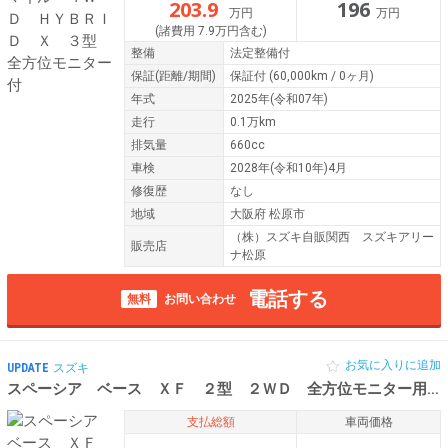
203.9
196
万円
万円
(諸費用 7.9万円含む)
整備
法定整備付
保証
(距離/期間)
保証付
(60,000km / 0ヶ月)
年式
2025年(令和07年)
走行
0.1万km
排気量
660cc
車検
2028年(令和10年)4月
修復歴
なし
地域
大阪府 松原市
（株）スズキ自販関西 スズキアリー
販売店
ナ松原
電話する
無料
お問い合わせ
お気に入りに追加
UPDATE
スズキ
スペーシア ベース ＸＦ ２型 ２ＷＤ 全方位モニター用カメ
支払総額
車両価格