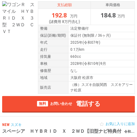
支払総額
車両価格
192.8
184.8
万円
万円
(諸費用 8万円含む)
整備
法定整備付
保証
(距離/期間)
保証付
(無制限 / 36ヶ月)
年式
2025年(令和07年)
走行
0.1万km
排気量
660cc
車検
2028年(令和10年)9月
修復歴
なし
地域
大阪府 松原市
（株）スズキ自販関西 スズキアリー
販売店
ナ松原
電話する
無料
お問い合わせ
お気に入りに追加
NEW
スズキ
スペーシア ＨＹＢＲＩＤ Ｘ ２ＷＤ【旧型ナビ特典付
令和07年（2025年） 0.1万km 大阪府松原市