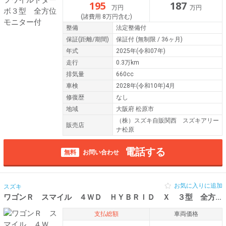
195
187
万円
万円
(諸費用 8万円含む)
整備
法定整備付
保証
(距離/期間)
保証付
(無制限 / 36ヶ月)
年式
2025年(令和07年)
走行
0.3万km
排気量
660cc
車検
2028年(令和10年)4月
修復歴
なし
地域
大阪府 松原市
（株）スズキ自販関西 スズキアリー
販売店
ナ松原
電話する
無料
お問い合わせ
お気に入りに追加
スズキ
ワゴンＲ スマイル ４ＷＤ ＨＹＢＲＩＤ Ｘ ３型 全方位モニター付
支払総額
車両価格