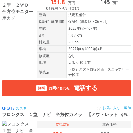
151.8
145
万円
万円
(諸費用 6.8万円含む)
整備
法定整備付
保証
(距離/期間)
保証付
(無制限 / 36ヶ月)
年式
2025年(令和07年)
走行
1.0万km
排気量
660cc
車検
2027年(令和09年)4月
修復歴
なし
地域
大阪府 松原市
（株）スズキ自販関西 スズキアリー
販売店
ナ松原
電話する
無料
お問い合わせ
お気に入りに追加
UPDATE
スズキ
フロンクス １型 ナビ 全方位カメラ 【アウトレット
令和07年（2025年） 0.5万km 大阪府松原市
支払総額
車両価格