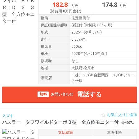
182.8
174.8
万円
万円
(諸費用 8万円含む)
整備
法定整備付
保証
(距離/期間)
保証付
(無制限 / 36ヶ月)
年式
2025年(令和07年)
走行
0.3万km
排気量
660cc
車検
2028年(令和10年)5月
修復歴
なし
地域
大阪府 松原市
（株）スズキ自販関西 スズキアリー
販売店
ナ松原
電話する
無料
お問い合わせ
お気に入りに追加
スズキ
ハスラー タフワイルドターボ３型 全方位モニター付
令和07年（2025年） 0.3万km 大阪府松原市
支払総額
車両価格