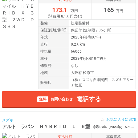
173.1
165
万円
万円
(諸費用 8.1万円含む)
整備
法定整備付
保証
(距離/期間)
保証付
(無制限 / 36ヶ月)
年式
2025年(令和07年)
走行
0.2万km
排気量
660cc
車検
2028年(令和10年)9月
修復歴
なし
地域
大阪府 松原市
（株）スズキ自販関西 スズキアリー
販売店
ナ松原
電話する
無料
お問い合わせ
お気に入りに追加
スズキ
アルト ラパン ＨＹＢＲＩＤ Ｌ ６型
令和07年（2025年） 575km 大阪府松原市
支払総額
車両価格