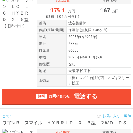
支払総額
車両価格
175.1
167
万円
万円
(諸費用 8.1万円含む)
整備
法定整備付
保証
(距離/期間)
保証付
(無制限 / 36ヶ月)
年式
2025年(令和07年)
走行
738km
排気量
660cc
車検
2028年(令和10年)9月
修復歴
なし
地域
大阪府 松原市
（株）スズキ自販関西 スズキアリー
販売店
ナ松原
電話する
無料
お問い合わせ
お気に入りに追加
スズキ
ワゴンＲ スマイル ＨＹＢＲＩＤ Ｘ ３型 ２ＷＤ ＤＳＢＳ
支払総額
車両価格