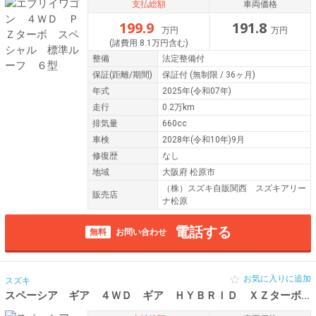
支払総額
車両価格
199.9
191.8
万円
万円
(諸費用 8.1万円含む)
整備
法定整備付
保証
(距離/期間)
保証付
(無制限 / 36ヶ月)
年式
2025年(令和07年)
走行
0.2万km
排気量
660cc
車検
2028年(令和10年)9月
修復歴
なし
地域
大阪府 松原市
（株）スズキ自販関西 スズキアリー
販売店
ナ松原
電話する
無料
お問い合わせ
お気に入りに追加
スズキ
スペーシア ギア ４ＷＤ ギア ＨＹＢＲＩＤ ＸＺターボ ４ＷＤ