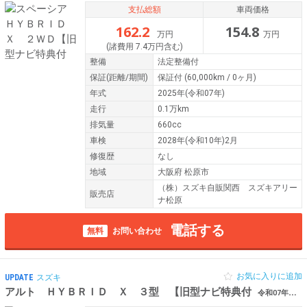
支払総額
車両価格
162.2
154.8
万円
万円
(諸費用 7.4万円含む)
整備
法定整備付
保証
(距離/期間)
保証付
(60,000km / 0ヶ月)
年式
2025年(令和07年)
走行
0.1万km
排気量
660cc
車検
2028年(令和10年)2月
修復歴
なし
地域
大阪府 松原市
（株）スズキ自販関西 スズキアリー
販売店
ナ松原
電話する
無料
お問い合わせ
お気に入りに追加
UPDATE
スズキ
アルト ＨＹＢＲＩＤ Ｘ ３型 【旧型ナビ特典付
令和07年（2025年） 0.1万km 大阪府松原市