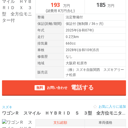
193
185
万円
万円
(諸費用 8万円含む)
整備
法定整備付
保証
(距離/期間)
保証付
(無制限 / 36ヶ月)
年式
2025年(令和07年)
走行
0.2万km
排気量
660cc
車検
2028年(令和10年)5月
修復歴
なし
地域
大阪府 松原市
（株）スズキ自販関西 スズキアリー
販売店
ナ松原
電話する
無料
お問い合わせ
お気に入りに追加
スズキ
ワゴンＲ スマイル ＨＹＢＲＩＤ Ｓ ３型 全方位モニター付
支払総額
車両価格