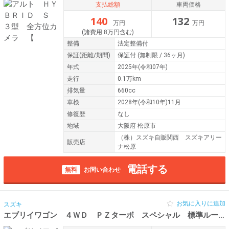
支払総額
車両価格
140
132
万円
万円
(諸費用 8万円含む)
整備
法定整備付
保証
(距離/期間)
保証付
(無制限 / 36ヶ月)
年式
2025年(令和07年)
走行
0.1万km
排気量
660cc
車検
2028年(令和10年)11月
修復歴
なし
地域
大阪府 松原市
（株）スズキ自販関西 スズキアリー
販売店
ナ松原
電話する
無料
お問い合わせ
お気に入りに追加
スズキ
エブリイワゴン ４ＷＤ ＰＺターボ スペシャル 標準ルーフ ６型