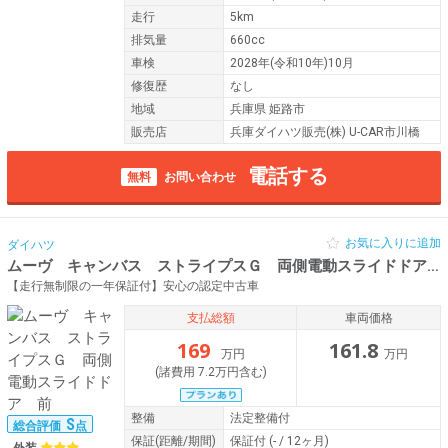
走行
5km
排気量
660cc
車検
2028年(令和10年)10月
修復歴
なし
地域
兵庫県 姫路市
販売店
兵庫ダイハツ販売(株) U-CAR市川橋
電話する
無料
お問い合わせ
お気に入りに追加
ダイハツ
ムーヴ キャンバス ストライプスＧ 両側電動スライドドア 前
【走行無制限の一年保証付】安心の認定中古車
支払総額
車両価格
169
161.8
万円
万円
(諸費用 7.2万円含む)
整備
法定整備付
S
総合評価
点
保証
(距離/期間)
保証付
(- / 12ヶ月)