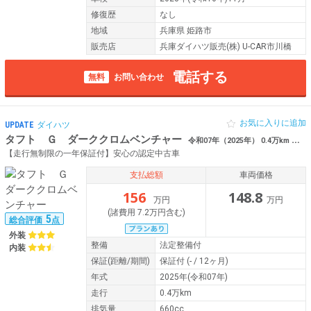
修復歴
なし
地域
兵庫県 姫路市
販売店
兵庫ダイハツ販売(株) U-CAR市川橋
電話する
無料
お問い合わせ
お気に入りに追加
UPDATE
ダイハツ
タフト Ｇ ダーククロムベンチャー
令和07年（2025年） 0.4万km 兵庫県姫路市 スプレイオーディオ
【走行無制限の一年保証付】安心の認定中古車
支払総額
車両価格
156
148.8
万円
万円
(諸費用 7.2万円含む)
5
総合評価
点
外装
整備
法定整備付
内装
保証
(距離/期間)
保証付
(- / 12ヶ月)
年式
2025年(令和07年)
走行
0.4万km
排気量
660cc