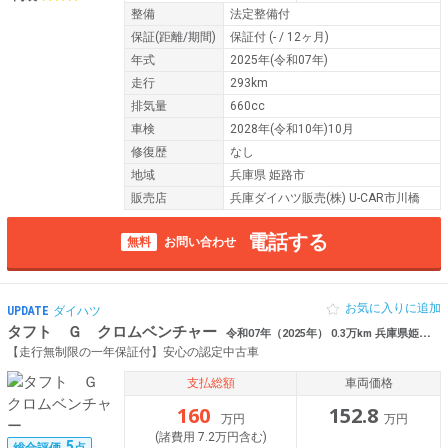
整備
法定整備付
保証
(距離/期間)
保証付
(- / 12ヶ月)
年式
2025年(令和07年)
走行
293km
排気量
660cc
車検
2028年(令和10年)10月
修復歴
なし
地域
兵庫県 姫路市
販売店
兵庫ダイハツ販売(株) U-CAR市川橋
電話する
無料
お問い合わせ
お気に入りに追加
UPDATE
ダイハツ
タフト Ｇ クロムベンチャー
令和07年（2025年） 0.3万km 兵庫県姫路市 ーター スマートキー
【走行無制限の一年保証付】安心の認定中古車
支払総額
車両価格
160
152.8
万円
万円
(諸費用 7.2万円含む)
5
総合評価
点