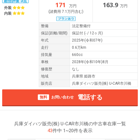
5
総合評価
点
171
163.9
万円
万円
外装
(諸費用 7.1万円含む)
内装
整備
法定整備付
保証
(距離/期間)
保証付
(- / 12ヶ月)
年式
2025年(令和07年)
走行
0.6万km
排気量
660cc
車検
2028年(令和10年)8月
修復歴
なし
地域
兵庫県 姫路市
販売店
兵庫ダイハツ販売(株) U-CAR市川橋
電話する
無料
お問い合わせ
兵庫ダイハツ販売(株) U-CAR市川橋の中古車在庫一覧
43
件中 1~20件を表示