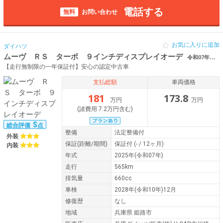
電話する
無料
お問い合わせ
お気に入りに追加
ダイハツ
ムーヴ ＲＳ ターボ ９インチディスプレイオーデ
令和07年（2025年） 565km 兵庫県姫路市 ィオ ワイヤレス充電
【走行無制限の一年保証付】安心の認定中古車
支払総額
車両価格
181
173.8
万円
万円
(諸費用 7.2万円含む)
S
総合評価
点
整備
法定整備付
外装
保証
(距離/期間)
保証付
(- / 12ヶ月)
内装
年式
2025年(令和07年)
走行
565km
排気量
660cc
車検
2028年(令和10年)12月
修復歴
なし
地域
兵庫県 姫路市