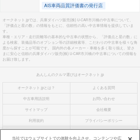
AIS車両品質評価書の発行店
オークネット.jpでは、兵庫ダイハツ販売(株) U-CAR市川橋の中古車について、
「評価点と星の数」の情報をもとに、信頼性の高い中古車情報を提供していま
す。
車種・エリア・走行距離等の基本的な中古車の状態から、「評価点と星の数」に
よる検索、装備品等のオプション等の詳細検索等、こだわりの中古車を様々な角
度から探すことが可能です。 国内外の各メーカー・車種を多く取り揃え、皆さ
まに安心と信頼の兵庫ダイハツ販売(株) U-CAR市川橋の中古車についての情報を
お届け致します。
あんしんのクルマ選びはオークネット.jp
オークネット.jpとは？
よくある質問
中古車用語説明
お問い合わせ
サイトマップ
会社概要
利用規約
プライバシーポリシー
クッキーポリシー
利用者情報の外部送信について
当社ではウェブサイトでの体験を向上させ、コンテンツや広