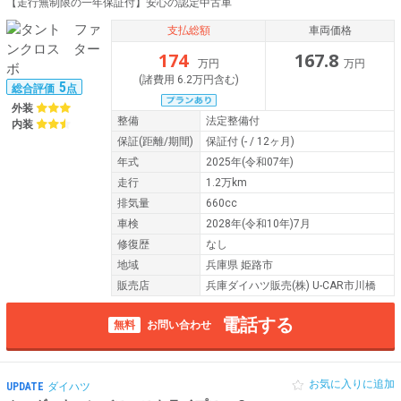
【走行無制限の一年保証付】安心の認定中古車
支払総額
車両価格
174
167.8
万円
万円
(諸費用 6.2万円含む)
5
総合評価
点
外装
整備
法定整備付
内装
保証
(距離/期間)
保証付
(- / 12ヶ月)
年式
2025年(令和07年)
走行
1.2万km
排気量
660cc
車検
2028年(令和10年)7月
修復歴
なし
地域
兵庫県 姫路市
販売店
兵庫ダイハツ販売(株) U-CAR市川橋
電話する
無料
お問い合わせ
お気に入りに追加
UPDATE
ダイハツ