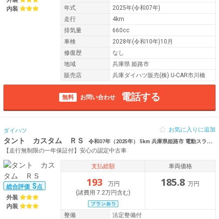
外装
年式
2025年(令和07年)
内装
走行
4km
排気量
660cc
車検
2028年(令和10年)10月
修復歴
なし
地域
兵庫県 姫路市
販売店
兵庫ダイハツ販売(株) U-CAR市川橋
電話する
無料
お問い合わせ
お気に入りに追加
ダイハツ
タント カスタム ＲＳ
令和07年（2025年） 5km 兵庫県姫路市 電動スライドドア
【走行無制限の一年保証付】安心の認定中古車
支払総額
車両価格
193
185.8
万円
万円
S
総合評価
点
(諸費用 7.2万円含む)
外装
内装
整備
法定整備付