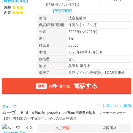
S
総合評価
点
(諸費用 7.1万円含む)
外装
内装
整備
法定整備付
保証
(距離/期間)
保証付
(- / 12ヶ月)
年式
2025年(令和07年)
走行
9km
排気量
660cc
車検
2028年(令和10年)8月
修復歴
なし
地域
兵庫県 姫路市
販売店
兵庫ダイハツ販売(株) U-CAR市川橋
電話する
無料
お問い合わせ
お気に入りに追加
ダイハツ
ムーヴ ＲＳ
令和07年（2025年） 0.6万km 兵庫県姫路市 コーナーセンサー
【走行無制限の一年保証付】安心の認定中古車
支払総額
車両価格