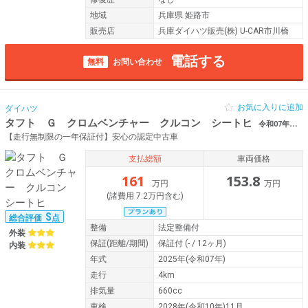
地域
兵庫県 姫路市
販売店
兵庫ダイハツ販売(株) U-CAR市川橋
電話する
無料
お問い合わせ
お気に入りに追加
ダイハツ
タフト Ｇ クロムベンチャー クルコン シートヒ
令和07年（2025年） 4km 兵庫県姫路市 ーター スマートキー
【走行無制限の一年保証付】安心の認定中古車
支払総額
車両価格
161
153.8
万円
万円
(諸費用 7.2万円含む)
S
総合評価
点
整備
法定整備付
外装
保証
(距離/期間)
保証付
(- / 12ヶ月)
内装
年式
2025年(令和07年)
走行
4km
排気量
660cc
車検
2028年(令和10年)11月