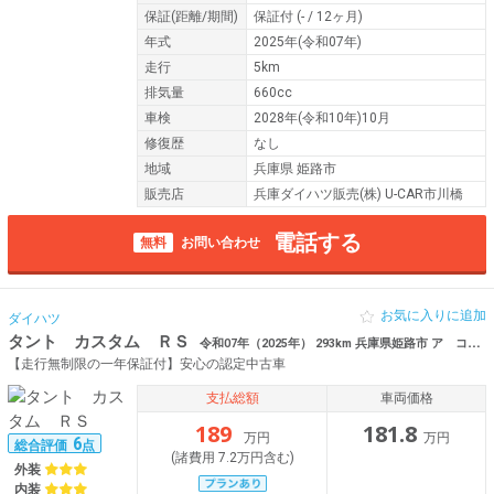
保証
(距離/期間)
保証付
(- / 12ヶ月)
年式
2025年(令和07年)
走行
5km
排気量
660cc
車検
2028年(令和10年)10月
修復歴
なし
地域
兵庫県 姫路市
販売店
兵庫ダイハツ販売(株) U-CAR市川橋
電話する
無料
お問い合わせ
お気に入りに追加
ダイハツ
タント カスタム ＲＳ
令和07年（2025年） 293km 兵庫県姫路市 ア コーナーセンサー
【走行無制限の一年保証付】安心の認定中古車
支払総額
車両価格
189
181.8
万円
万円
6
総合評価
点
(諸費用 7.2万円含む)
外装
内装