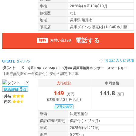
車検
2028年(令和10年)10月
修復歴
なし
地域
兵庫県 姫路市
販売店
兵庫ダイハツ販売(株) U-CAR市川橋
電話する
無料
お問い合わせ
お気に入りに追加
UPDATE
ダイハツ
タント Ｘ
令和07年（2025年） 0.2万km 兵庫県姫路市 ンサー スマートキー
【走行無制限の一年保証付】安心の認定中古車
支払総額
車両価格
5
総合評価
点
149
141.8
万円
万円
外装
(諸費用 7.2万円含む)
内装
整備
法定整備付
保証
(距離/期間)
保証付
(- / 12ヶ月)
年式
2025年(令和07年)
走行
0.2万km