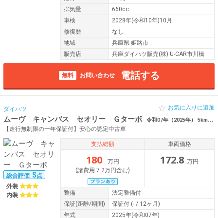
排気量
660cc
車検
2028年(令和10年)10月
修復歴
なし
地域
兵庫県 姫路市
販売店
兵庫ダイハツ販売(株) U-CAR市川橋
電話する
無料
お問い合わせ
お気に入りに追加
ダイハツ
ムーヴ キャンバス セオリー Ｇターボ
令和07年（2025年） 5km 兵庫県姫路市 センサー 両側電動
【走行無制限の一年保証付】安心の認定中古車
支払総額
車両価格
180
172.8
万円
万円
(諸費用 7.2万円含む)
S
総合評価
点
外装
整備
法定整備付
内装
保証
(距離/期間)
保証付
(- / 12ヶ月)
年式
2025年(令和07年)