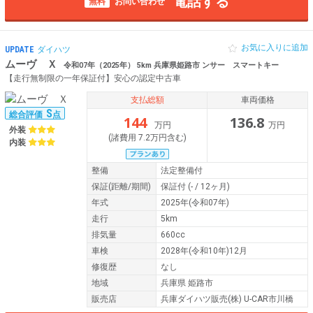
電話する
無料
お問い合わせ
お気に入りに追加
UPDATE
ダイハツ
ムーヴ Ｘ
令和07年（2025年） 5km 兵庫県姫路市 ンサー スマートキー
【走行無制限の一年保証付】安心の認定中古車
支払総額
車両価格
S
総合評価
点
144
136.8
万円
万円
外装
(諸費用 7.2万円含む)
内装
整備
法定整備付
保証
(距離/期間)
保証付
(- / 12ヶ月)
年式
2025年(令和07年)
走行
5km
排気量
660cc
車検
2028年(令和10年)12月
修復歴
なし
地域
兵庫県 姫路市
販売店
兵庫ダイハツ販売(株) U-CAR市川橋