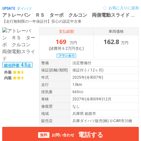
お気に入りに追加
UPDATE
ダイハツ
アトレーバン ＲＳ ターボ クルコン 両側電動スライド
令和
【走行無制限の一年保証付】安心の認定中古車
支払総額
車両価格
169
162.8
万円
万円
(諸費用 6.2万円含む)
整備
法定整備付
4.5
総合評価
点
保証
(距離/期間)
保証付
(- / 12ヶ月)
外装
年式
2025年(令和07年)
内装
走行
13km
排気量
660cc
車検
2027年(令和09年)12月
修復歴
なし
地域
兵庫県 姫路市
販売店
兵庫ダイハツ販売(株) U-CAR市川橋
電話する
無料
お問い合わせ