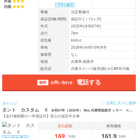
外装
内装
整備
法定整備付
保証
(距離/期間)
保証付
(- / 12ヶ月)
年式
2025年(令和07年)
走行
7km
排気量
660cc
車検
2028年(令和10年)9月
修復歴
なし
地域
兵庫県 姫路市
販売店
兵庫ダイハツ販売(株) U-CAR市川橋
電話する
無料
お問い合わせ
お気に入りに追加
ダイハツ
タント カスタム Ｘ
令和07年（2025年） 9km 兵庫県姫路市 ンサー スマートキー
【走行無制限の一年保証付】安心の認定中古車
支払総額
車両価格
169
161.9
万円
万円