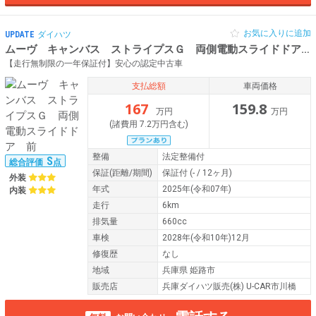
お気に入りに追加
UPDATE
ダイハツ
ムーヴ キャンバス ストライプスＧ 両側電動スライドドア 前
【走行無制限の一年保証付】安心の認定中古車
支払総額
車両価格
167
159.8
万円
万円
(諸費用 7.2万円含む)
整備
法定整備付
S
総合評価
点
保証
(距離/期間)
保証付
(- / 12ヶ月)
外装
年式
2025年(令和07年)
内装
走行
6km
排気量
660cc
車検
2028年(令和10年)12月
修復歴
なし
地域
兵庫県 姫路市
販売店
兵庫ダイハツ販売(株) U-CAR市川橋