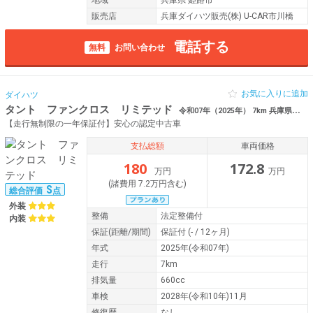
地域
兵庫県 姫路市
販売店
兵庫ダイハツ販売(株) U-CAR市川橋
電話する
無料
お問い合わせ
お気に入りに追加
ダイハツ
タント ファンクロス リミテッド
令和07年（2025年） 7km 兵庫県姫路市 両側電動スライド
【走行無制限の一年保証付】安心の認定中古車
支払総額
車両価格
180
172.8
万円
万円
(諸費用 7.2万円含む)
S
総合評価
点
外装
整備
法定整備付
内装
保証
(距離/期間)
保証付
(- / 12ヶ月)
年式
2025年(令和07年)
走行
7km
排気量
660cc
車検
2028年(令和10年)11月
修復歴
なし