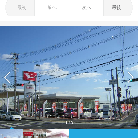
最初
前へ
次へ
最後
1
/
3