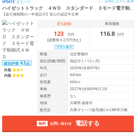
お気に入りに追加
UPDATE
ダイハツ
ハイゼットトラック ４ＷＤ スタンダード ３モード電子制御式４ＷＤ
【走行無制限の一年保証付】安心の認定中古車
支払総額
車両価格
123
116.8
万円
万円
(諸費用 6.2万円含む)
整備
法定整備付
保証
(距離/期間)
保証付
(- / 12ヶ月)
4.5
総合評価
点
年式
2025年(令和07年)
外装
走行
941km
内装
排気量
660cc
車検
2027年(令和09年)12月
修復歴
なし
地域
兵庫県 姫路市
販売店
兵庫ダイハツ販売(株) U-CAR市川橋
電話する
無料
お問い合わせ