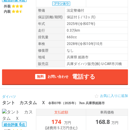
外装
整備
法定整備付
内装
保証
(距離/期間)
保証付
(- / 12ヶ月)
年式
2025年(令和07年)
走行
0.3万km
排気量
660cc
車検
2028年(令和10年)10月
修復歴
なし
地域
兵庫県 姫路市
販売店
兵庫ダイハツ販売(株) U-CAR市川橋
電話する
無料
お問い合わせ
お気に入りに追加
ダイハツ
タント カスタム Ｘ
令和07年（2025年） 7km 兵庫県姫路市
支払総額
車両価格
174
168.8
万円
万円
6
総合評価
点
(諸費用 5.2万円含む)