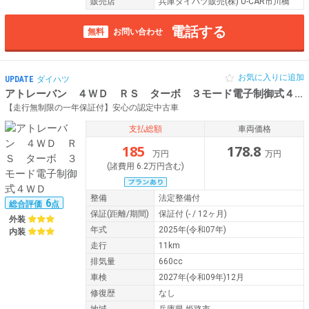
販売店
兵庫ダイハツ販売(株) U-CAR市川橋
電話する
無料
お問い合わせ
お気に入りに追加
UPDATE
ダイハツ
アトレーバン ４ＷＤ ＲＳ ターボ ３モード電子制御式４ＷＤ
【走行無制限の一年保証付】安心の認定中古車
支払総額
車両価格
185
178.8
万円
万円
(諸費用 6.2万円含む)
整備
法定整備付
6
総合評価
点
保証
(距離/期間)
保証付
(- / 12ヶ月)
外装
年式
2025年(令和07年)
内装
走行
11km
排気量
660cc
車検
2027年(令和09年)12月
修復歴
なし