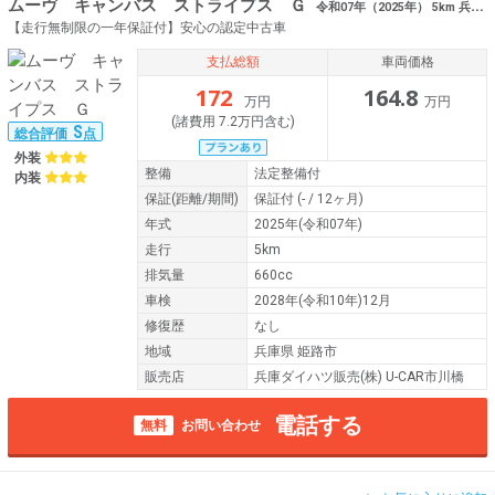
ムーヴ キャンバス ストライプス Ｇ
令和07年（2025年） 5km 兵庫県姫路市 ディオ バックカメラ
【走行無制限の一年保証付】安心の認定中古車
支払総額
車両価格
172
164.8
万円
万円
(諸費用 7.2万円含む)
S
総合評価
点
外装
整備
法定整備付
内装
保証
(距離/期間)
保証付
(- / 12ヶ月)
年式
2025年(令和07年)
走行
5km
排気量
660cc
車検
2028年(令和10年)12月
修復歴
なし
地域
兵庫県 姫路市
販売店
兵庫ダイハツ販売(株) U-CAR市川橋
電話する
無料
お問い合わせ