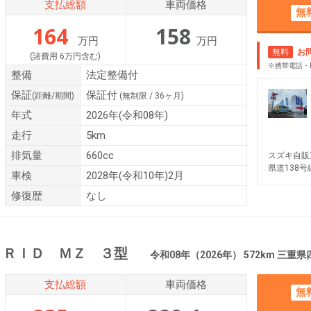
支払総額
車両価格
無
164
158
万円
万円
無料
お
(諸費用 6万円含む)
※携帯電話・
整備
法定整備付
保証
保証付
(距離/期間)
(無制限 / 36ヶ月)
年式
2026年(令和08年)
走行
5km
排気量
660cc
スズキ自販
県道138
車検
2028年(令和10年)2月
修復歴
なし
ＢＲＩＤ ＭＺ ３型
令和08年（2026年） 572km 三重
支払総額
車両価格
無