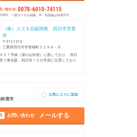
0078-6010-74115
問い合わせ
PHS可、一部ダイヤル回線、IP・光回線は利用不可
（株）スズキ自販関東 四日市営業
所
〒512-1212
三重県四日市市智積町２１９８－６
４０７号線（湯の山街道）に面しており、 四日
見て東名阪、四日市ＩＣの手前に位置しており
お気に入りに追加
重県鈴鹿市
メールする
料
お問い合わせ