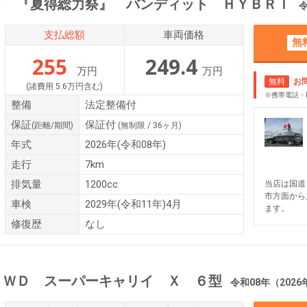
Ｄ 『夏得総力祭』 バンディット ＨＹＢＲＩ
令和0
支払総額
車両価格
無
255
249.4
万円
万円
無料
お
(諸費用 5.6万円含む)
※携帯電話・
整備
法定整備付
保証
保証付
(距離/期間)
(無制限 / 36ヶ月)
年式
2026年(令和08年)
走行
7km
排気量
1200cc
当店は国道
市方面から
車検
2029年(令和11年)4月
ます。
修復歴
なし
４ＷＤ スーパーキャリイ Ｘ ６型
令和08年（2026年） 5