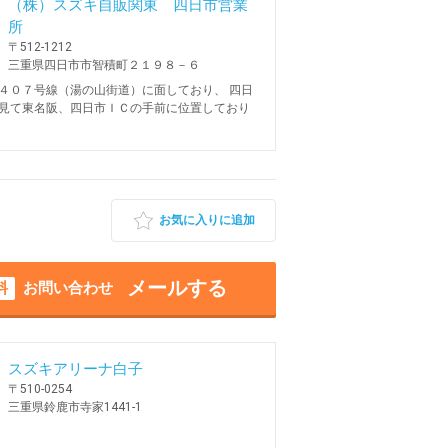
（株）スズキ自販関東 四日市営業
所
〒512-1212
三重県四日市市智積町２１９８－６
４０７号線（湯の山街道）に面しており、 四日
見て東名阪、四日市ＩＣの手前に位置しており
お気に入りに追加
メールする
料
お問い合わせ
スズキアリーナ白子
〒510-0254
三重県鈴鹿市寺家1441-1