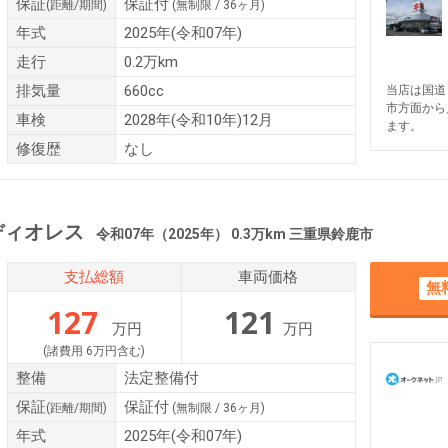
保証
保証付
(距離/期間)
(無制限 / 36ヶ月)
年式
2025年(令和07年)
走行
0.2万km
排気量
660cc
当店は国道
市方面から
車検
2028年(令和10年)12月
ます。
修復歴
なし
ディオレス
令和07年（2025年） 0.3万km 三重県鈴鹿市
支払総額
車両価格
無
127
121
万円
万円
(諸費用 6万円含む)
整備
法定整備付
保証
保証付
(距離/期間)
(無制限 / 36ヶ月)
年式
2025年(令和07年)