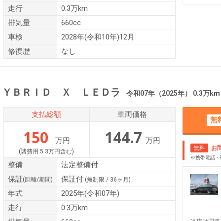
走行
0.3万km
排気量
660cc
車検
2028年(令和10年)12月
修復歴
なし
ＨＹＢＲＩＤ Ｘ ＬＥＤラ
令和07年（2025年） 0.3万km
支払総額
車両価格
無
150
144.7
万円
万円
無料
お
(諸費用 5.3万円含む)
※携帯電話・
整備
法定整備付
保証
保証付
(距離/期間)
(無制限 / 36ヶ月)
年式
2025年(令和07年)
走行
0.3万km