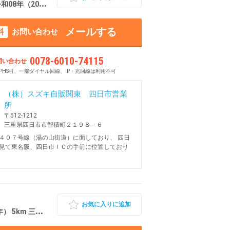
8年（2026年） 7km 三重県四日市市
メールする
料
お問い合わせ
0078-6010-74115
問い合わせ
PHS可、一部ダイヤル回線、IP・光回線は利用不可
（株）スズキ自販関東 四日市営業
所
〒512-1212
三重県四日市市智積町２１９８－６
４０７号線（湯の山街道）に面しており、 四日
見て東名阪、四日市ＩＣの手前に位置しており
お気に入りに追加
km 三重県伊賀市