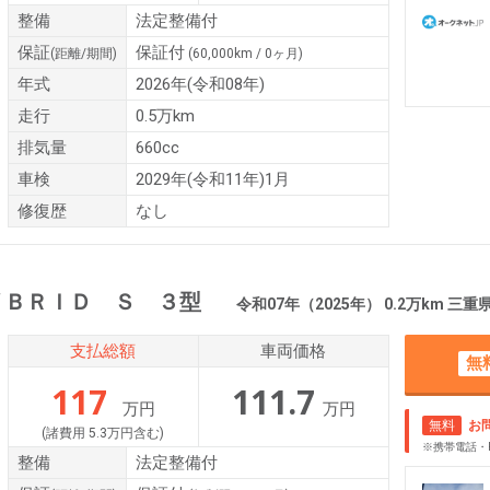
整備
法定整備付
保証
保証付
(距離/期間)
(60,000km / 0ヶ月)
年式
2026年(令和08年)
走行
0.5万km
排気量
660cc
車検
2029年(令和11年)1月
修復歴
なし
ＹＢＲＩＤ Ｓ ３型
令和07年（2025年） 0.2万km 三
支払総額
車両価格
無
117
111.7
万円
万円
無料
お
(諸費用 5.3万円含む)
※携帯電話・
整備
法定整備付