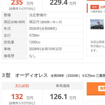
235
229.4
万円
万円
無料
お
(諸費用 5.6万円含む)
※携帯電話・
整備
法定整備付
保証
保証付
(距離/期間)
(無制限 / 36ヶ月)
年式
2026年(令和08年)
走行
572km
排気量
1200cc
当店は国道
市方面から
車検
2028年(令和10年)2月
ます。
修復歴
なし
 ３型 オーディオレス
令和08年（2026年） 0.5万km 三
支払総額
車両価格
無
132
126.1
万円
万円
(諸費用 5.9万円含む)