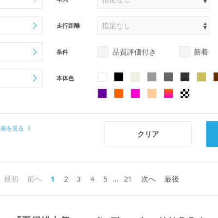
走行距離
品質評価付き
新着
条件
本体色
場表を見る
1
2
3
4
5
…
21
最初
前へ
次へ
最後