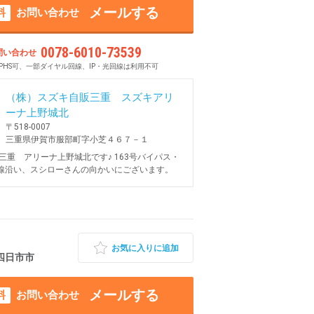
メールする
料
お問い合わせ
0078-6010-73539
問い合わせ
PHS可、一部ダイヤル回線、IP・光回線は利用不可
（株）スズキ自販三重 スズキアリ
ーナ上野城北
〒518-0007
三重県伊賀市服部町字小芝４６７－１
三重 アリーナ上野城北です♪ 163号バイパス・
号線沿い、スシローさんの向かいにございます。
お気に入りに追加
県四日市市
メールする
料
お問い合わせ