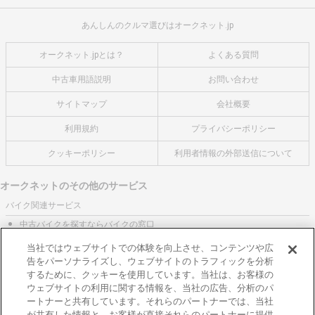
あんしんのクルマ選びはオークネット.jp
オークネット.jpとは？
よくある質問
中古車用語説明
お問い合わせ
サイトマップ
会社概要
利用規約
プライバシーポリシー
クッキーポリシー
利用者情報の外部送信について
オークネットのその他のサービス
バイク関連サービス
中古バイクを探すならバイクの窓口
レンタルバイクに乗るならモトオークレンタルバイク
当社ではウェブサイトでの体験を向上させ、コンテンツや広
告をパーソナライズし、ウェブサイトのトラフィックを分析
ブランド関連サービス
するために、クッキーを使用しています。当社は、お客様の
ブランド品の買取はギャラリーレア
ウェブサイトの利用に関する情報を、当社の広告、分析のパ
ートナーと共有しています。それらのパートナーでは、当社
東京都公安委員会許可 第301001105434号
が共有した情報と、お客様が直接それらのパートナーに提供