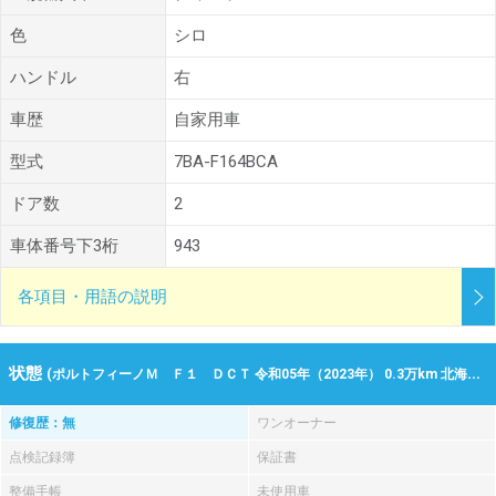
色
シロ
ハンドル
右
車歴
自家用車
型式
7BA-F164BCA
ドア数
2
車体番号下3桁
943
各項目・用語の説明
状態
(ポルトフィーノＭ Ｆ１ ＤＣＴ 令和05年（2023年） 0.3万km 北海道札幌市東区)
修復歴：無
ワンオーナー
点検記録簿
保証書
整備手帳
未使用車