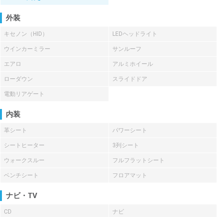
外装
キセノン（HID）
LEDヘッドライト
ウインカーミラー
サンルーフ
エアロ
アルミホイール
ローダウン
スライドドア
電動リアゲート
内装
革シート
パワーシート
シートヒーター
3列シート
ウォークスルー
フルフラットシート
ベンチシート
フロアマット
ナビ・TV
CD
ナビ