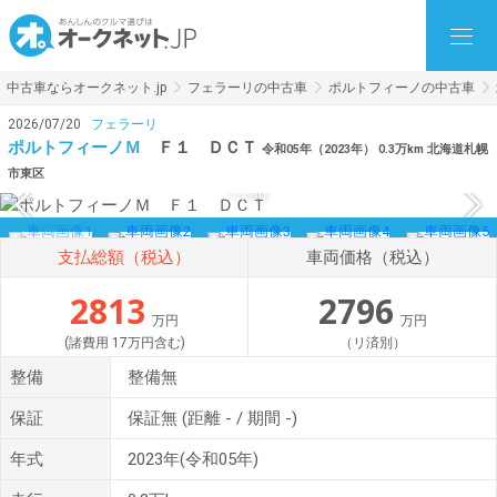
中古車ならオークネット.jp
フェラーリの中古車
ポルトフィーノの中古車
2026/07/20
フェラーリ
ポルトフィーノＭ
Ｆ１ ＤＣＴ
令和05年（2023年） 0.3万km 北海道札幌
市東区
1
/
30
支払総額（税込）
車両価格（税込）
2813
2796
万円
万円
(諸費用 17万円含む)
（リ済別）
整備
整備無
保証
保証無
(距離 - / 期間 -)
年式
2023年(令和05年)