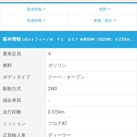
基本情報
状態
装備情報
整備・保証
基本情報
(ポルトフィーノＭ Ｆ１ ＤＣＴ 令和05年（2023年） 0.3万km 北海道札幌市東区)
乗車定員
4
燃料
ガソリン
ボディタイプ
クーペ・オープン
駆動方式
2WD
福祉車両
-
走行距離
0.3万km
ミッション
フロアAT
正規輸入車
ディーラー