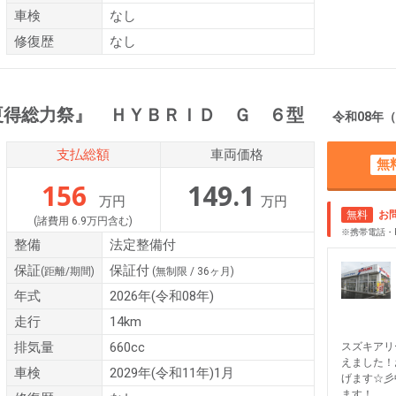
車検
なし
修復歴
なし
夏得総力祭』 ＨＹＢＲＩＤ Ｇ ６型
令和08年（2026年）
支払総額
車両価格
無
156
149.1
万円
万円
無料
お
(諸費用 6.9万円含む)
※携帯電話・
整備
法定整備付
保証
保証付
(距離/期間)
(無制限 / 36ヶ月)
年式
2026年(令和08年)
走行
14km
排気量
660cc
スズキアリ
えました！
車検
2029年(令和11年)1月
げます☆彡
ます！