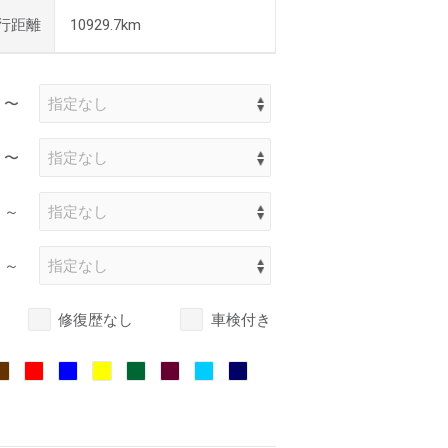
行距離
10929.7km
〜
〜
～
～
修復歴なし
車検付き