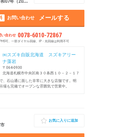
7年（2025年） 0.3万km 北海道札幌市中央区
メールする
料
お問い合わせ
0078-6010-72867
問い合わせ
PHS可、一部ダイヤル回線、IP・光回線は利用不可
㈱スズキ自販北海道 スズキアリー
ナ藻岩
〒064-0930
北海道札幌市中央区南３０条西１０－２－１７
で、石山通に面した非常に大きな店舗です。明
示場も完備でオープンな雰囲気で営業中。
お気に入りに追加
館市