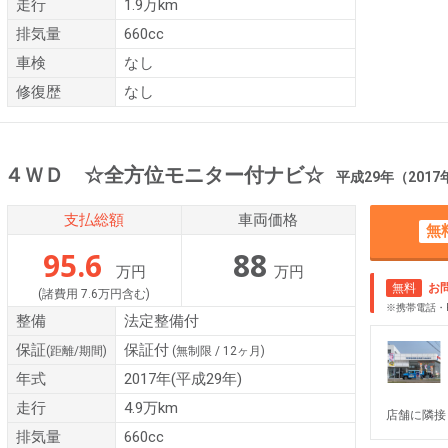
走行
1.9万km
排気量
660cc
車検
なし
修復歴
なし
 ４ＷＤ ☆全方位モニター付ナビ☆
平成29年（2017年） 4.
支払総額
車両価格
無
95.6
88
万円
万円
無料
お
(諸費用 7.6万円含む)
※携帯電話・
整備
法定整備付
保証
保証付
(距離/期間)
(無制限 / 12ヶ月)
年式
2017年(平成29年)
走行
4.9万km
店舗に隣接
排気量
660cc