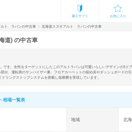
購入サプリ
お気に入り
アルト ラパンの中古車
北海道スズキアルト ラパンの中古車
海道) の中古車
サギ」です。女性をターゲットにしたこのアルトラパンは可愛いらしいデザインの5ドア
ル部分、運転席のサンバイザー裏、フロアカーペットの留め具やダッシュボードの引
イドリングストップシステムを搭載し低燃費を実現しています。
・相場一覧表
地域
北海