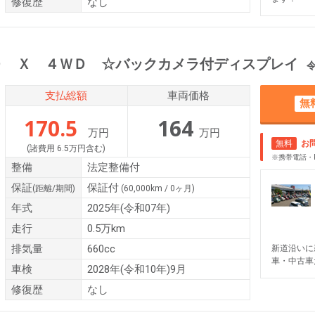
修復歴
なし
Ｄ Ｘ ４ＷＤ ☆バックカメラ付ディスプレイ
令和0
支払総額
車両価格
無
170.5
164
万円
万円
無料
お
(諸費用 6.5万円含む)
※携帯電話・
整備
法定整備付
保証
保証付
(距離/期間)
(60,000km / 0ヶ月)
年式
2025年(令和07年)
走行
0.5万km
排気量
660cc
新道沿いに
車・中古車
車検
2028年(令和10年)9月
修復歴
なし