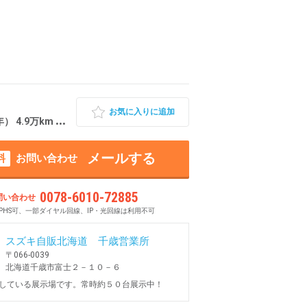
お気に入りに追加
9万km 北海道千歳市
メールする
料
お問い合わせ
0078-6010-72885
問い合わせ
PHS可、一部ダイヤル回線、IP・光回線は利用不可
スズキ自販北海道 千歳営業所
〒066-0039
北海道千歳市富士２－１０－６
している展示場です。常時約５０台展示中！