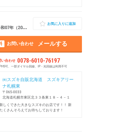
お気に入りに追加
7年（2025年） 0.5万km 北海道札幌市東区
メールする
料
お問い合わせ
0078-6010-76197
問い合わせ
PHS可、一部ダイヤル回線、IP・光回線は利用不可
㈱スズキ自販北海道 スズキアリー
ナ札幌東
〒065-0033
北海道札幌市東区北３３条東１８－４－１
新しくできた大きなスズキのお店です！！ 新
たくさんそろえてお待ちしております！