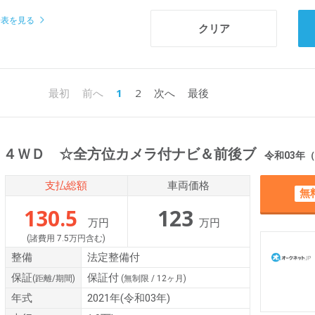
場表を見る
1
2
最初
前へ
次へ
最後
 ４ＷＤ ☆全方位カメラ付ナビ＆前後ブ
令和03年（2021年）
支払総額
車両価格
無
130.5
123
万円
万円
(諸費用 7.5万円含む)
整備
法定整備付
保証
保証付
(距離/期間)
(無制限 / 12ヶ月)
年式
2021年(令和03年)