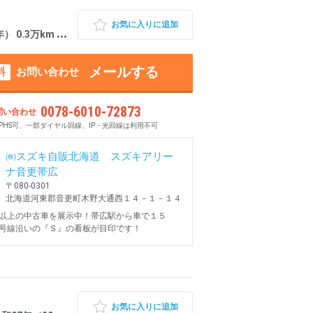
お気に入りに追加
3万km 北海道河東郡
メールする
料
お問い合わせ
0078-6010-72873
問い合わせ
PHS可、一部ダイヤル回線、IP・光回線は利用不可
㈱スズキ自販北海道 スズキアリー
ナ音更帯広
〒080-0301
北海道河東郡音更町木野大通西１４－１－１４
以上の中古車を展示中！帯広駅から車で１５
号線沿いの『Ｓ』の看板が目印です！
お気に入りに追加