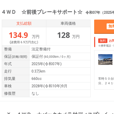
 ４ＷＤ ☆前後ブレーキサポート☆
令和07年（2025年） 0.
支払総額
車両価格
無
134.9
128
万円
万円
無料
お
(諸費用 6.9万円含む)
※携帯電話・
整備
法定整備付
保証
保証付
(距離/期間)
(60,000km / 0ヶ月)
年式
2025年(令和07年)
走行
0.3万km
排気量
660cc
常時５０台
分、２４１
車検
2028年(令和10年)9月
修復歴
なし