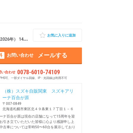
お気に入りに追加
 14km 北海道札幌市東区
メールする
料
お問い合わせ
0078-6010-74109
問い合わせ
PHS可、一部ダイヤル回線、IP・光回線は利用不可
（株）スズキ自販関東 スズキアリ
ーナ百合が原
〒007-0849
北海道札幌市東区北４９条東１７丁目１－６
ーナ百合が原は現在の店舗になって15周年を迎
お引き立ていただいた皆様に心より感謝申し上
中古車については常時50〜60台を展示しており