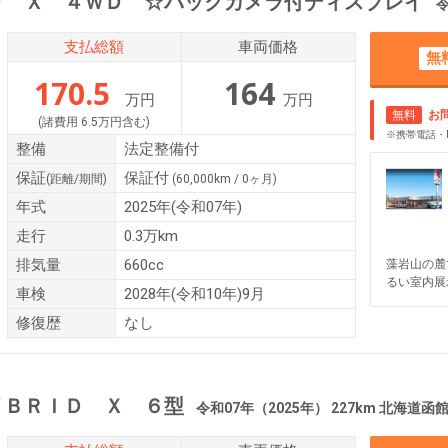
Ｄ Ｘ ４ＷＤ ☆バックカメラ付ディスプレイ
令和0
支払総額
車両価格
無
170.5
164
万円
万円
無料
お
(諸費用 6.5万円含む)
※携帯電話・
整備
法定整備付
保証
保証付
(距離/期間)
(60,000km / 0ヶ月)
年式
2025年(令和07年)
走行
0.3万km
排気量
660cc
藻岩山の麓
るい室内展
車検
2028年(令和10年)9月
修復歴
なし
ＹＢＲＩＤ Ｘ ６型
令和07年（2025年） 227km 北海道函