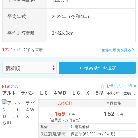
平均車両価格
128.9万円
平均年式
2022年（令和4年）
平均走行距離
24426.3km
122
件中 1~20件を表示
価格相場表を見る
＋ 検索条件を追加
お気に入りに追加
NEW
スズキ
アルト ラパン ＬＣ ４ＷＤ ＬＣ Ｘ ５型
令和07年（2025年） 0.2万km 福井県福井市
支払総額
車両価格
169
162
万円
万円
(諸費用 7万円含む)
整備
法定整備付
保証
(距離/期間)
保証付
(60,000km / 0ヶ月)