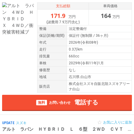
支払総額
車両価格
171.9
164
万円
万円
(諸費用 7.9万円含む)
整備
法定整備付
保証
(距離/期間)
保証付
(無制限 / 36ヶ月)
年式
2026年(令和08年)
走行
0.3万km
排気量
660cc
車検
2029年(令和11年)1月
修復歴
なし
地域
石川県 白山市
株式会社スズキ自販北陸スズキアリー
販売店
ナ白山
電話する
無料
お問い合わせ
お気に入りに追加
UPDATE
スズキ
アルト ラパン ＨＹＢＲＩＤ Ｌ ６型 ２ＷＤ ＣＶＴ
令