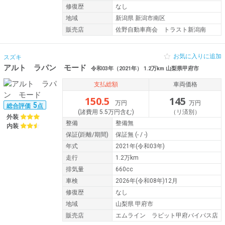
修復歴
なし
地域
新潟県 新潟市南区
販売店
佐野自動車商会 トラスト新潟南
お気に入りに追加
スズキ
アルト ラパン モード
令和03年（2021年） 1.2万km 山梨県甲府市
支払総額
車両価格
150.5
145
万円
万円
5
総合評価
点
(諸費用 5.5万円含む)
（リ済別）
外装
整備
整備無
内装
保証
(距離/期間)
保証無
(- / -)
年式
2021年(令和03年)
走行
1.2万km
排気量
660cc
車検
2026年(令和08年)12月
修復歴
なし
地域
山梨県 甲府市
販売店
エムライン ラビット甲府バイパス店