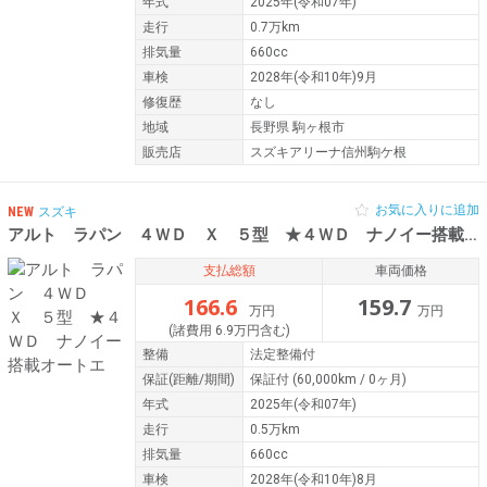
年式
2025年(令和07年)
走行
0.7万km
排気量
660cc
車検
2028年(令和10年)9月
修復歴
なし
地域
長野県 駒ヶ根市
販売店
スズキアリーナ信州駒ケ根
お気に入りに追加
NEW
スズキ
アルト ラパン ４ＷＤ Ｘ ５型 ★４ＷＤ ナノイー搭載オートエ
支払総額
車両価格
166.6
159.7
万円
万円
(諸費用 6.9万円含む)
整備
法定整備付
保証
(距離/期間)
保証付
(60,000km / 0ヶ月)
年式
2025年(令和07年)
走行
0.5万km
排気量
660cc
車検
2028年(令和10年)8月