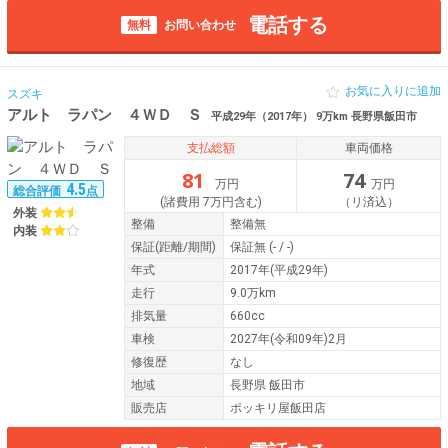
電話する
無料
お問い合わせ
お気に入りに追加
スズキ
アルト ラパン ４ＷＤ Ｓ
平成29年（2017年） 9万km 長野県飯田市
支払総額
車両価格
81
74
万円
万円
4.5
総合評価
点
(諸費用 7万円含む)
（リ済込）
外装
整備
整備無
内装
保証
(距離/期間)
保証無
(- / -)
年式
2017年(平成29年)
走行
9.0万km
排気量
660cc
車検
2027年(令和09年)2月
修復歴
なし
地域
長野県 飯田市
販売店
ポッキリ屋飯田店