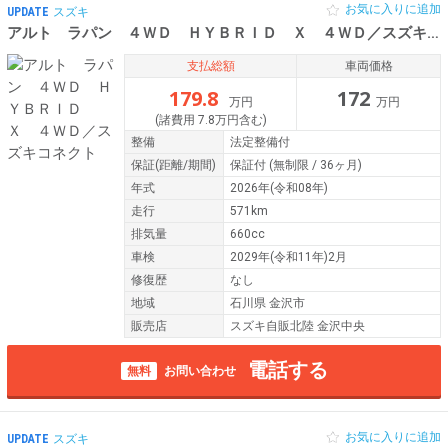
お気に入りに追加
UPDATE
スズキ
アルト ラパン ４ＷＤ ＨＹＢＲＩＤ Ｘ ４ＷＤ／スズキコネクト
支払総額
車両価格
179.8
172
万円
万円
(諸費用 7.8万円含む)
整備
法定整備付
保証
(距離/期間)
保証付
(無制限 / 36ヶ月)
年式
2026年(令和08年)
走行
571km
排気量
660cc
車検
2029年(令和11年)2月
修復歴
なし
地域
石川県 金沢市
販売店
スズキ自販北陸 金沢中央
電話する
無料
お問い合わせ
お気に入りに追加
UPDATE
スズキ