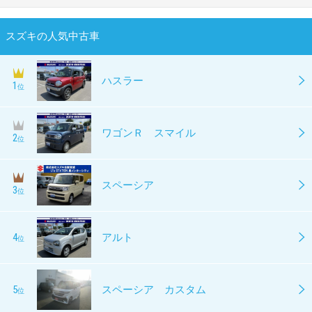
スズキの人気中古車
ハスラー
1
位
ワゴンＲ スマイル
2
位
スペーシア
3
位
4
アルト
位
5
スペーシア カスタム
位