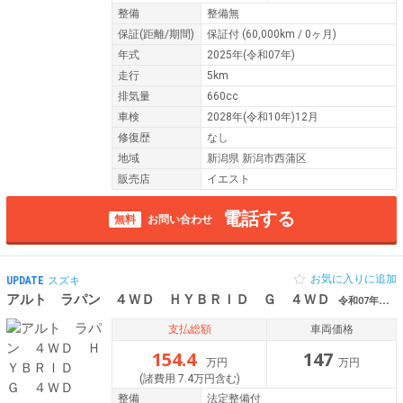
整備
整備無
保証
(距離/期間)
保証付
(60,000km / 0ヶ月)
年式
2025年(令和07年)
走行
5km
排気量
660cc
車検
2028年(令和10年)12月
修復歴
なし
地域
新潟県 新潟市西蒲区
販売店
イエスト
電話する
無料
お問い合わせ
お気に入りに追加
UPDATE
スズキ
アルト ラパン ４ＷＤ ＨＹＢＲＩＤ Ｇ ４ＷＤ
令和07年（2025年） 0.4万km 長野県長野市
支払総額
車両価格
154.4
147
万円
万円
(諸費用 7.4万円含む)
整備
法定整備付