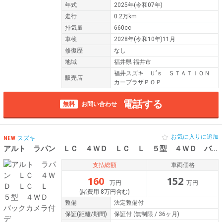
年式
2025年(令和07年)
走行
0.2万km
排気量
660cc
車検
2028年(令和10年)11月
修復歴
なし
地域
福井県 福井市
福井スズキ Ｕ’ｓ ＳＴＡＴＩＯＮ
販売店
カープラザＰＯＰ
電話する
無料
お問い合わせ
お気に入りに追加
NEW
スズキ
アルト ラパン ＬＣ ４ＷＤ ＬＣ Ｌ ５型 ４ＷＤ バックカメラ付デ
支払総額
車両価格
160
152
万円
万円
(諸費用 8万円含む)
整備
法定整備付
保証
(距離/期間)
保証付
(無制限 / 36ヶ月)