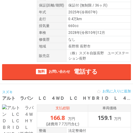
保証
(距離/期間)
保証付
(無制限 / 36ヶ月)
年式
2025年(令和07年)
走行
0.4万km
排気量
660cc
車検
2028年(令和10年)12月
修復歴
なし
地域
長野県 長野市
（株）スズキ自販長野 ユーズステー
販売店
ション長野
電話する
無料
お問い合わせ
お気に入りに追加
スズキ
アルト ラパン ＬＣ ４ＷＤ ＬＣ ＨＹＢＲＩＤ Ｌ ４ＷＤ／衝突被害
支払総額
車両価格
166.8
159.1
万円
万円
(諸費用 7.7万円含む)
整備
法定整備付