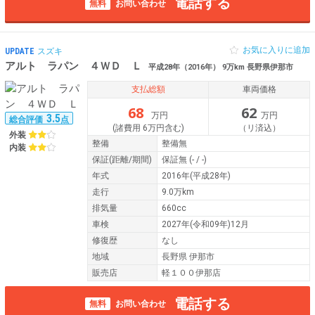
電話する
無料
お問い合わせ
お気に入りに追加
UPDATE
スズキ
アルト ラパン ４ＷＤ Ｌ
平成28年（2016年） 9万km 長野県伊那市
支払総額
車両価格
68
62
万円
万円
3.5
総合評価
点
(諸費用 6万円含む)
（リ済込）
外装
整備
整備無
内装
保証
(距離/期間)
保証無
(- / -)
年式
2016年(平成28年)
走行
9.0万km
排気量
660cc
車検
2027年(令和09年)12月
修復歴
なし
地域
長野県 伊那市
販売店
軽１００伊那店
電話する
無料
お問い合わせ