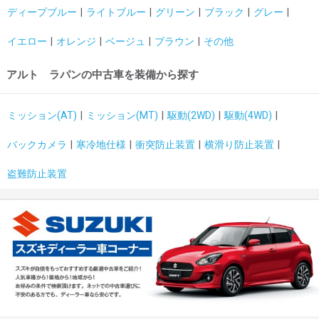
ディープブルー
ライトブルー
グリーン
ブラック
グレー
イエロー
オレンジ
ベージュ
ブラウン
その他
アルト ラパンの中古車を装備から探す
ミッション(AT)
ミッション(MT)
駆動(2WD)
駆動(4WD)
バックカメラ
寒冷地仕様
衝突防止装置
横滑り防止装置
盗難防止装置