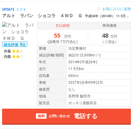
お気に入りに追加
UPDATE
スズキ
アルト ラパン ショコラ ４ＷＤ Ｇ
平成26年（2014年） 11.9万km 長野県飯田市
支払総額
車両価格
55
48
万円
万円
(諸費用 7万円含む)
（リ済込）
4
総合評価
点
整備
法定整備付
外装
保証
(距離/期間)
保証付
(3,000km / -)
内装
年式
2014年(平成26年)
走行
11.9万km
排気量
660cc
車検
2027年(令和09年)2月
修復歴
なし
地域
長野県 飯田市
販売店
ポッキリ屋飯田店
電話する
無料
お問い合わせ