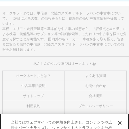
オークネット.jpでは、甲信越・北陸のスズキ アルト ラパンの中古車につい
て、 「評価点と星の数」の情報をもとに、信頼性の高い中古車情報を提供して
います。
車種・エリア・走行距離等の基本的な中古車の状態から、「評価点と星の数」に
よる検索、装備品等のオプション等の詳細検索等、こだわりの中古車を様々な角
度から探すことが可能です。 国内外の各メーカー・車種を多く取り揃え、皆さ
まに安心と信頼の甲信越・北陸のスズキ アルト ラパンの中古車についての情
報をお届け致します。
あんしんのクルマ選びはオークネット.jp
オークネット.jpとは？
よくある質問
中古車用語説明
お問い合わせ
サイトマップ
会社概要
利用規約
プライバシーポリシー
クッキーポリシー
利用者情報の外部送信について
当社ではウェブサイトでの体験を向上させ、コンテンツや広
告をパーソナライズし、ウェブサイトのトラフィックを分析