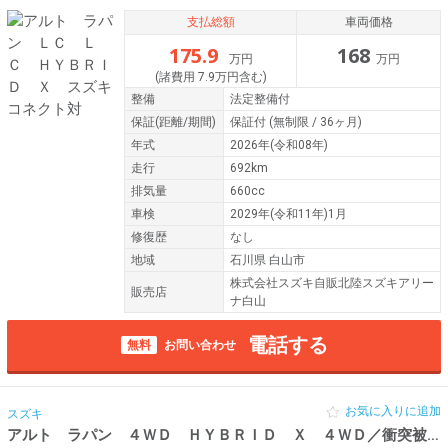
支払総額
車両価格
175.9
168
万円
万円
(諸費用 7.9万円含む)
整備
法定整備付
保証
(距離/期間)
保証付
(無制限 / 36ヶ月)
年式
2026年(令和08年)
走行
692km
排気量
660cc
車検
2029年(令和11年)1月
修復歴
なし
地域
石川県 白山市
株式会社スズキ自販北陸スズキアリー
販売店
ナ白山
電話する
無料
お問い合わせ
お気に入りに追加
スズキ
アルト ラパン ４ＷＤ ＨＹＢＲＩＤ Ｘ ４ＷＤ／衝突被害軽減ブ