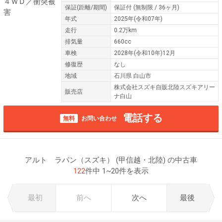
保証
(距離/期間)
保証付
(無制限 / 36ヶ月)
年式
2025年(令和07年)
走行
0.2万km
排気量
660cc
車検
2028年(令和10年)12月
修復歴
なし
地域
石川県 白山市
株式会社スズキ自販北陸スズキアリー
販売店
ナ白山
電話する
無料
お問い合わせ
アルト ラパン（スズキ） (甲信越・北陸) の中古車
122
件中 1~20件を表示
最初
前へ
次へ
最後