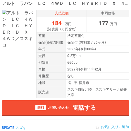
アルト ラパン ＬＣ ４ＷＤ ＬＣ ＨＹＢＲＩＤ Ｘ ４ＷＤ／スズキコ
支払総額
車両価格
184
177
万円
万円
(諸費用 7万円含む)
整備
法定整備付
保証
(距離/期間)
保証付
(無制限 / 36ヶ月)
年式
2026年(令和08年)
走行
0.2万km
排気量
660cc
車検
2029年(令和11年)2月
修復歴
なし
地域
福井県 福井市
スズキ自販北陸 スズキアリーナ福井
販売店
文京
電話する
無料
お問い合わせ
お気に入りに追加
UPDATE
スズキ