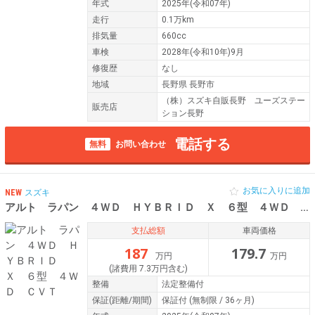
年式
2025年(令和07年)
走行
0.1万km
排気量
660cc
車検
2028年(令和10年)9月
修復歴
なし
地域
長野県 長野市
（株）スズキ自販長野 ユーズステー
販売店
ション長野
電話する
無料
お問い合わせ
お気に入りに追加
NEW
スズキ
アルト ラパン ４ＷＤ ＨＹＢＲＩＤ Ｘ ６型 ４ＷＤ ＣＶＴ
支払総額
車両価格
187
179.7
万円
万円
(諸費用 7.3万円含む)
整備
法定整備付
保証
(距離/期間)
保証付
(無制限 / 36ヶ月)