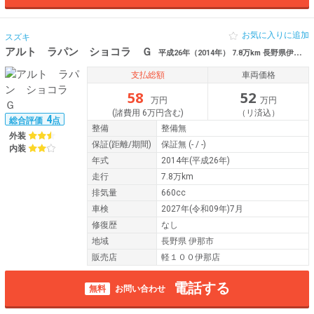
お気に入りに追加
スズキ
アルト ラパン ショコラ Ｇ
平成26年（2014年） 7.8万km 長野県伊那市
支払総額
車両価格
58
52
万円
万円
(諸費用 6万円含む)
（リ済込）
4
総合評価
点
整備
整備無
外装
保証
(距離/期間)
保証無
(- / -)
内装
年式
2014年(平成26年)
走行
7.8万km
排気量
660cc
車検
2027年(令和09年)7月
修復歴
なし
地域
長野県 伊那市
販売店
軽１００伊那店
電話する
無料
お問い合わせ