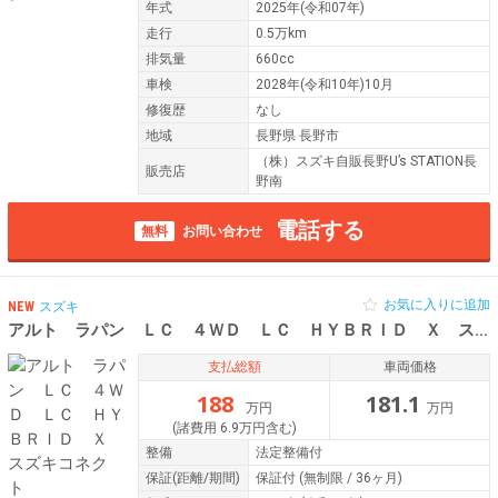
年式
2025年(令和07年)
走行
0.5万km
排気量
660cc
車検
2028年(令和10年)10月
修復歴
なし
地域
長野県 長野市
（株）スズキ自販長野U’s STATION長
販売店
野南
電話する
無料
お問い合わせ
お気に入りに追加
NEW
スズキ
アルト ラパン ＬＣ ４ＷＤ ＬＣ ＨＹＢＲＩＤ Ｘ スズキコネクト
支払総額
車両価格
188
181.1
万円
万円
(諸費用 6.9万円含む)
整備
法定整備付
保証
(距離/期間)
保証付
(無制限 / 36ヶ月)