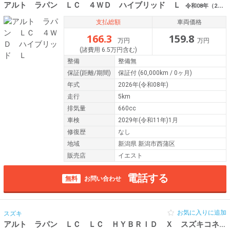
アルト ラパン ＬＣ ４ＷＤ ハイブリッド Ｌ
令和08年（2026年） 5km 新潟県新潟市西蒲区/新潟市南区
支払総額
車両価格
166.3
159.8
万円
万円
(諸費用 6.5万円含む)
整備
整備無
保証
(距離/期間)
保証付
(60,000km / 0ヶ月)
年式
2026年(令和08年)
走行
5km
排気量
660cc
車検
2029年(令和11年)1月
修復歴
なし
地域
新潟県 新潟市西蒲区
販売店
イエスト
電話する
無料
お問い合わせ
お気に入りに追加
スズキ
アルト ラパン ＬＣ ＬＣ ＨＹＢＲＩＤ Ｘ スズキコネクト対