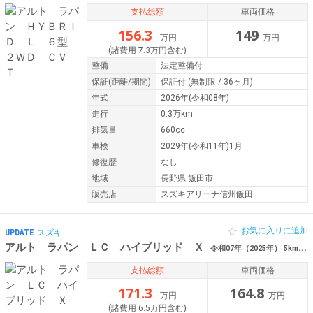
支払総額
車両価格
156.3
149
万円
万円
(諸費用 7.3万円含む)
整備
法定整備付
保証
(距離/期間)
保証付
(無制限 / 36ヶ月)
年式
2026年(令和08年)
走行
0.3万km
排気量
660cc
車検
2029年(令和11年)1月
修復歴
なし
地域
長野県 飯田市
販売店
スズキアリーナ信州飯田
お気に入りに追加
UPDATE
スズキ
アルト ラパン ＬＣ ハイブリッド Ｘ
令和07年（2025年） 5km 新潟県新潟市西蒲区/新潟市南区
支払総額
車両価格
171.3
164.8
万円
万円
(諸費用 6.5万円含む)