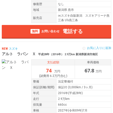
修復歴
なし
地域
新潟県 燕市
㈱スズキ自販新潟 スズキアリーナ燕
販売店
三条 U’s燕三条
電話する
無料
お問い合わせ
お気に入りに追加
NEW
スズキ
アルト ラパン Ｘ
平成28年（2016年） 2.9万km 新潟県新潟市南区
支払総額
車両価格
74
67.8
万円
万円
(諸費用 6.2万円含む)
整備
法定整備付
保証
(距離/期間)
保証付
(3,000km / 3ヶ月)
年式
2016年(平成28年)
走行
2.9万km
排気量
660cc
車検
2027年(令和09年)7月