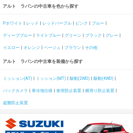
アルト ラパンの中古車を色から探す
Pホワイト
レッド
レッドパープル
ピンク
ブルー
ディープブルー
ライトブルー
グリーン
ブラック
グレー
イエロー
オレンジ
ベージュ
ブラウン
その他
アルト ラパンの中古車を装備から探す
ミッション(AT)
ミッション(MT)
駆動(2WD)
駆動(4WD)
バックカメラ
寒冷地仕様
衝突防止装置
横滑り防止装置
盗難防止装置