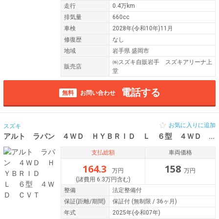
走行
0.4万km
排気量
660cc
車検
2028年(令和10年)11月
修復歴
なし
地域
岩手県 盛岡市
㈱スズキ自販岩手 スズキアリーナ上
販売店
堂
電話する
無料
お問い合わせ
お気に入りに追加
スズキ
アルト ラパン ４ＷＤ ＨＹＢＲＩＤ Ｌ ６型 ４ＷＤ ＣＶＴ
支払総額
車両価格
164.3
158
万円
万円
(諸費用 6.3万円含む)
整備
法定整備付
保証
(距離/期間)
保証付
(無制限 / 36ヶ月)
年式
2025年(令和07年)