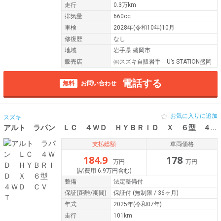
走行
0.3万km
排気量
660cc
車検
2028年(令和10年)10月
修復歴
なし
地域
岩手県 盛岡市
販売店
㈱スズキ自販岩手 U’s STATION盛岡
電話する
無料
お問い合わせ
お気に入りに追加
スズキ
アルト ラパン ＬＣ ４ＷＤ ＨＹＢＲＩＤ Ｘ ６型 ４ＷＤ ＣＶＴ
支払総額
車両価格
184.9
178
万円
万円
(諸費用 6.9万円含む)
整備
法定整備付
保証
(距離/期間)
保証付
(無制限 / 36ヶ月)
年式
2025年(令和07年)
走行
101km