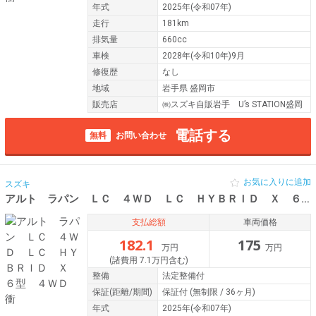
年式
2025年(令和07年)
走行
181km
排気量
660cc
車検
2028年(令和10年)9月
修復歴
なし
地域
岩手県 盛岡市
販売店
㈱スズキ自販岩手 U’s STATION盛岡
電話する
無料
お問い合わせ
お気に入りに追加
スズキ
アルト ラパン ＬＣ ４ＷＤ ＬＣ ＨＹＢＲＩＤ Ｘ ６型 ４ＷＤ 衝
支払総額
車両価格
182.1
175
万円
万円
(諸費用 7.1万円含む)
整備
法定整備付
保証
(距離/期間)
保証付
(無制限 / 36ヶ月)
年式
2025年(令和07年)