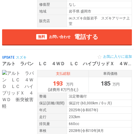
修復歴
なし
地域
岩手県 盛岡市
㈱スズキ自販岩手 スズキアリーナ上
販売店
堂
電話する
無料
お問い合わせ
お気に入りに追加
UPDATE
スズキ
アルト ラパン ＬＣ ４ＷＤ ＬＣ ハイブリッドＸ ４ＷＤ 衝突被害軽
支払総額
車両価格
193
185
万円
万円
(諸費用 8万円含む)
整備
法定整備付
保証
(距離/期間)
保証付
(60,000km / 0ヶ月)
年式
2025年(令和07年)
走行
232km
排気量
660cc
車検
2028年(令和10年)8月