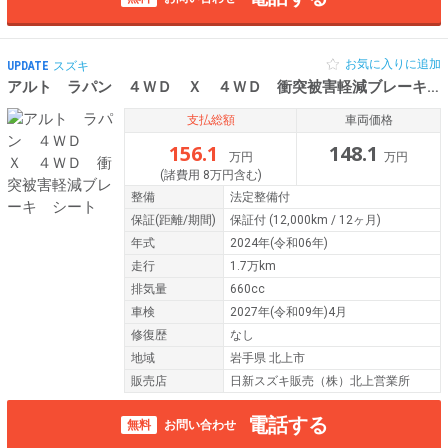
お気に入りに追加
UPDATE
スズキ
アルト ラパン ４ＷＤ Ｘ ４ＷＤ 衝突被害軽減ブレーキ シート
支払総額
車両価格
156.1
148.1
万円
万円
(諸費用 8万円含む)
整備
法定整備付
保証
(距離/期間)
保証付
(12,000km / 12ヶ月)
年式
2024年(令和06年)
走行
1.7万km
排気量
660cc
車検
2027年(令和09年)4月
修復歴
なし
地域
岩手県 北上市
販売店
日新スズキ販売（株）北上営業所
電話する
無料
お問い合わせ