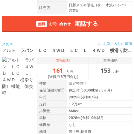
日新スズキ販売（株） 水沢バイパス
販売店
営業所
電話する
無料
お問い合わせ
お気に入りに追加
スズキ
アルト ラパン ＬＣ ４ＷＤ ＬＣ Ｌ ４ＷＤ 横滑り防止機能 衝突軽
支払総額
車両価格
161
153
万円
万円
(諸費用 8万円含む)
整備
法定整備付
保証
(距離/期間)
保証付
(60,000km / 0ヶ月)
年式
2025年(令和07年)
走行
1.2万km
排気量
660cc
車検
2028年(令和10年)3月
修復歴
なし
地域
岩手県 花巻市