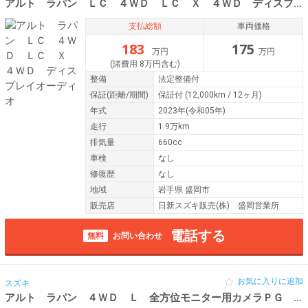
アルト ラパン ＬＣ ４ＷＤ ＬＣ Ｘ ４ＷＤ ディスプレイオーディオ
支払総額
車両価格
183
175
万円
万円
(諸費用 8万円含む)
整備
法定整備付
保証
(距離/期間)
保証付
(12,000km / 12ヶ月)
年式
2023年(令和05年)
走行
1.9万km
排気量
660cc
車検
なし
修復歴
なし
地域
岩手県 盛岡市
販売店
日新スズキ販売(株) 盛岡営業所
電話する
無料
お問い合わせ
お気に入りに追加
スズキ
アルト ラパン ４ＷＤ Ｌ 全方位モニター用カメラＰＧ ４ＷＤ