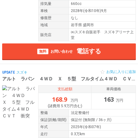
排気量
660cc
車検
2028年(令和10年)9月
修復歴
なし
地域
岩手県 盛岡市
㈱スズキ自販岩手 スズキアリーナ上
販売店
堂
電話する
無料
お問い合わせ
お気に入りに追加
UPDATE
スズキ
アルト ラパン ４ＷＤ Ｘ ５型 フルタイム４ＷＤ ＣＶＴ 衝突
支払総額
車両価格
168.9
163
万円
万円
(諸費用 5.9万円含む)
整備
法定整備付
保証
(距離/期間)
保証付
(無制限 / 36ヶ月)
年式
2025年(令和07年)
走行
0.3万km