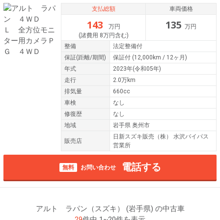
支払総額
車両価格
143
135
万円
万円
(諸費用 8万円含む)
整備
法定整備付
保証
(距離/期間)
保証付
(12,000km / 12ヶ月)
年式
2023年(令和05年)
走行
2.0万km
排気量
660cc
車検
なし
修復歴
なし
地域
岩手県 奥州市
日新スズキ販売（株） 水沢バイパス
販売店
営業所
電話する
無料
お問い合わせ
アルト ラパン（スズキ） (岩手県) の中古車
29
件中 1~20件を表示