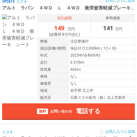
お気に入りに追加
UPDATE
スズキ
アルト ラパン ４ＷＤ Ｌ ４ＷＤ 衝突被害軽減ブレーキ シート
支払総額
車両価格
149
141
万円
万円
(諸費用 8万円含む)
整備
法定整備付
保証
(距離/期間)
保証付
(12,000km / 12ヶ月)
年式
2023年(令和05年)
走行
0.3万km
排気量
660cc
車検
なし
修復歴
なし
地域
岩手県 北上市
販売店
日新スズキ販売（株）北上営業所
電話する
無料
お問い合わせ
お気に入りに追加
スズキ