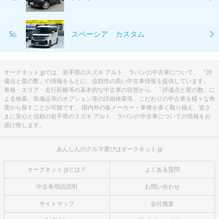
5
スペーシア カスタム
位
オークネット.jpでは、岩手県のスズキ アルト ラパンの中古車について、 「評
価点と星の数」の情報をもとに、信頼性の高い中古車情報を提供しています。
車種・エリア・走行距離等の基本的な中古車の状態から、「評価点と星の数」に
よる検索、装備品等のオプション等の詳細検索等、こだわりの中古車を様々な角
度から探すことが可能です。 国内外の各メーカー・車種を多く取り揃え、皆さ
まに安心と信頼の岩手県のスズキ アルト ラパンの中古車についての情報をお
届け致します。
あんしんのクルマ選びはオークネット.jp
オークネット.jpとは？
よくある質問
中古車用語説明
お問い合わせ
サイトマップ
会社概要