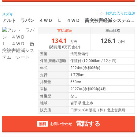
お気に入りに追加
スズキ
アルト ラパン ４ＷＤ Ｌ ４ＷＤ 衝突被害軽減システム シート
支払総額
車両価格
134.1
126.1
万円
万円
(諸費用 8万円含む)
整備
法定整備付
保証
(距離/期間)
保証付
(12,000km / 12ヶ月)
年式
2024年(令和06年)
走行
1.7万km
排気量
660cc
車検
2027年(令和09年)4月
修復歴
なし
地域
岩手県 北上市
販売店
日新スズキ販売（株）北上営業所
電話する
無料
お問い合わせ