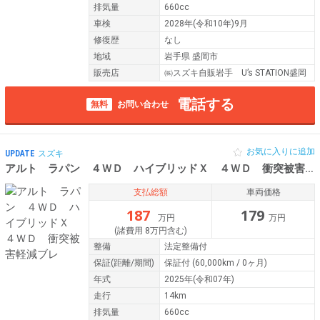
排気量
660cc
車検
2028年(令和10年)9月
修復歴
なし
地域
岩手県 盛岡市
販売店
㈱スズキ自販岩手 U’s STATION盛岡
電話する
無料
お問い合わせ
お気に入りに追加
UPDATE
スズキ
アルト ラパン ４ＷＤ ハイブリッドＸ ４ＷＤ 衝突被害軽減ブレ
支払総額
車両価格
187
179
万円
万円
(諸費用 8万円含む)
整備
法定整備付
保証
(距離/期間)
保証付
(60,000km / 0ヶ月)
年式
2025年(令和07年)
走行
14km
排気量
660cc