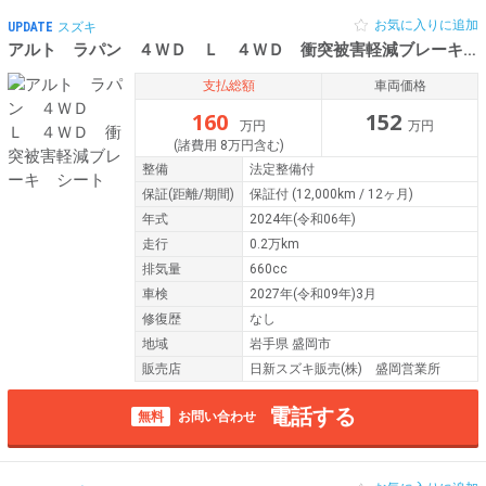
お気に入りに追加
UPDATE
スズキ
アルト ラパン ４ＷＤ Ｌ ４ＷＤ 衝突被害軽減ブレーキ シート
支払総額
車両価格
160
152
万円
万円
(諸費用 8万円含む)
整備
法定整備付
保証
(距離/期間)
保証付
(12,000km / 12ヶ月)
年式
2024年(令和06年)
走行
0.2万km
排気量
660cc
車検
2027年(令和09年)3月
修復歴
なし
地域
岩手県 盛岡市
販売店
日新スズキ販売(株) 盛岡営業所
電話する
無料
お問い合わせ