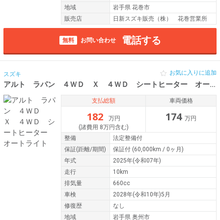
地域
岩手県 花巻市
販売店
日新スズキ販売（株） 花巻営業所
電話する
無料
お問い合わせ
お気に入りに追加
スズキ
アルト ラパン ４ＷＤ Ｘ ４ＷＤ シートヒーター オートライト
支払総額
車両価格
182
174
万円
万円
(諸費用 8万円含む)
整備
法定整備付
保証
(距離/期間)
保証付
(60,000km / 0ヶ月)
年式
2025年(令和07年)
走行
10km
排気量
660cc
車検
2028年(令和10年)5月
修復歴
なし
地域
岩手県 奥州市