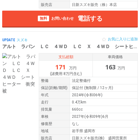
販売店
日新スズキ販売（株）本店
電話する
無料
お問い合わせ
お気に入りに追加
UPDATE
スズキ
アルト ラパン ＬＣ ４ＷＤ ＬＣ Ｘ ４ＷＤ シートヒーター 衝突被
支払総額
車両価格
171
163
万円
万円
(諸費用 8万円含む)
整備
法定整備付
保証
(距離/期間)
保証付
(無制限 / 12ヶ月)
年式
2024年(令和06年)
走行
0.4万km
排気量
660cc
車検
2027年(令和09年)6月
修復歴
なし
地域
岩手県 盛岡市
販売店
日新スズキ販売(株) 盛岡営業所