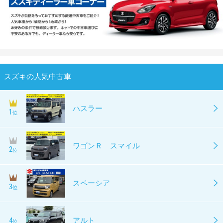
スズキの人気中古車
ハスラー
1
位
ワゴンＲ スマイル
2
位
スペーシア
3
位
4
アルト
位