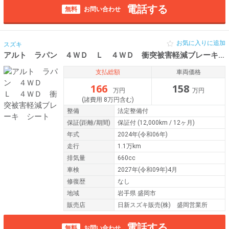
電話する
無料
お問い合わせ
お気に入りに追加
スズキ
アルト ラパン ４ＷＤ Ｌ ４ＷＤ 衝突被害軽減ブレーキ シート
支払総額
車両価格
166
158
万円
万円
(諸費用 8万円含む)
整備
法定整備付
保証
(距離/期間)
保証付
(12,000km / 12ヶ月)
年式
2024年(令和06年)
走行
1.1万km
排気量
660cc
車検
2027年(令和09年)4月
修復歴
なし
地域
岩手県 盛岡市
販売店
日新スズキ販売(株) 盛岡営業所
電話する
無料
お問い合わせ