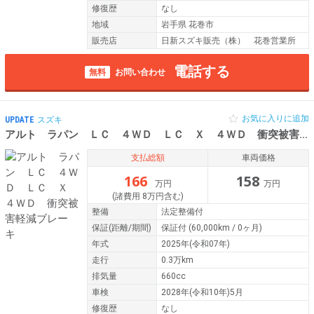
修復歴
なし
地域
岩手県 花巻市
販売店
日新スズキ販売（株） 花巻営業所
電話する
無料
お問い合わせ
お気に入りに追加
UPDATE
スズキ
アルト ラパン ＬＣ ４ＷＤ ＬＣ Ｘ ４ＷＤ 衝突被害軽減ブレーキ
支払総額
車両価格
166
158
万円
万円
(諸費用 8万円含む)
整備
法定整備付
保証
(距離/期間)
保証付
(60,000km / 0ヶ月)
年式
2025年(令和07年)
走行
0.3万km
排気量
660cc
車検
2028年(令和10年)5月
修復歴
なし