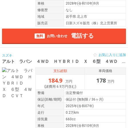
車検
2028年(令和10年)9月
修復歴
なし
地域
岩手県 北上市
販売店
日新スズキ販売（株）北上営業所
電話する
無料
お問い合わせ
お気に入りに追加
スズキ
アルト ラパン ４ＷＤ ＨＹＢＲＩＤ Ｘ ６型 ４ＷＤ ＣＶＴ
支払総額
車両価格
184.9
178
万円
万円
(諸費用 6.9万円含む)
整備
法定整備付
保証
(距離/期間)
保証付
(無制限 / 36ヶ月)
年式
2025年(令和07年)
走行
0.2万km
排気量
660cc
車検
2028年(令和10年)9月