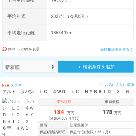
平均車両価格
145.6万円
平均年式
2023年（令和5年）
平均走行距離
18634.1km
29
件中 1~20件を表示
価格相場表を見る
＋ 検索条件を追加
お気に入りに追加
NEW
スズキ
アルト ラパン ＬＣ ４ＷＤ ＬＣ ＨＹＢＲＩＤ Ｘ ６型 ４ＷＤ 衝
支払総額
車両価格
184
178
万円
万円
(諸費用 6万円含む)
整備
法定整備付
保証
(距離/期間)
保証付
(無制限 / 36ヶ月)