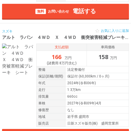
電話する
無料
お問い合わせ
お気に入りに追加
スズキ
アルト ラパン ４ＷＤ Ｘ ４ＷＤ 衝突被害軽減ブレーキ シート
支払総額
車両価格
166
158
万円
万円
(諸費用 8万円含む)
整備
法定整備付
保証
(距離/期間)
保証付
(60,000km / 0ヶ月)
年式
2024年(令和06年)
走行
1.3万km
排気量
660cc
車検
2027年(令和09年)4月
修復歴
なし
地域
岩手県 盛岡市
販売店
日新スズキ販売(株) 盛岡営業所