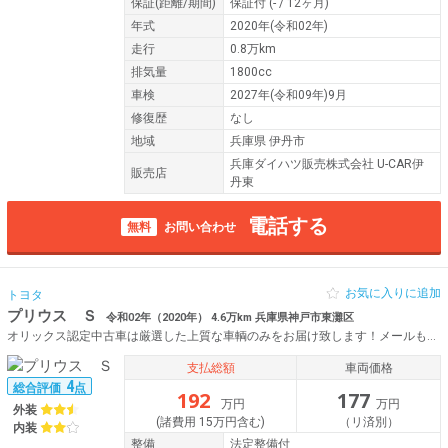
保証
(距離/期間)
保証付
(- / 12ヶ月)
年式
2020年(令和02年)
走行
0.8万km
排気量
1800cc
車検
2027年(令和09年)9月
修復歴
なし
地域
兵庫県 伊丹市
兵庫ダイハツ販売株式会社 U-CAR伊
販売店
丹東
電話する
無料
お問い合わせ
お気に入りに追加
トヨタ
プリウス Ｓ
令和02年（2020年） 4.6万km 兵庫県神戸市東灘区
オリックス認定中古車は厳選した上質な車輌のみをお届け致します！メールもしくはフリーダイヤルにて、お気軽にお問合せ下さい♪
支払総額
車両価格
4
総合評価
点
192
177
万円
万円
外装
(諸費用 15万円含む)
（リ済別）
内装
整備
法定整備付