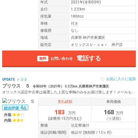
年式
2021年(令和03年)
走行
1.2万km
排気量
1800cc
車検
付き
修復歴
なし
地域
兵庫県 神戸市東灘区
販売店
オリックスＵ－ｃａｒ 神戸店
電話する
無料
お問い合わせ
お気に入りに追加
UPDATE
トヨタ
プリウス Ｓ
令和03年（2021年） 5.3万km 兵庫県神戸市東灘区
オリックス認定中古車は厳選した上質な車輌のみをお届け致します！メールもしくはフリーダイヤルにて、お気軽にお問合せ下さい♪
支払総額
車両価格
4
総合評価
点
183
168
万円
万円
外装
(諸費用 15万円含む)
（リ済別）
内装
整備
法定整備付
保証
(距離/期間)
保証付
(無制限 / 12ヶ月)