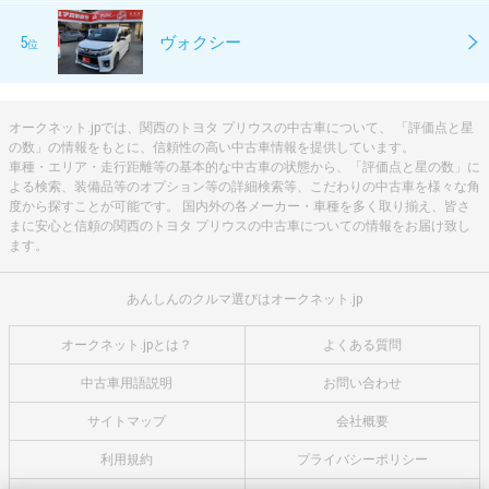
5
ヴォクシー
位
オークネット.jpでは、関西のトヨタ プリウスの中古車について、 「評価点と星
の数」の情報をもとに、信頼性の高い中古車情報を提供しています。
車種・エリア・走行距離等の基本的な中古車の状態から、「評価点と星の数」に
よる検索、装備品等のオプション等の詳細検索等、こだわりの中古車を様々な角
度から探すことが可能です。 国内外の各メーカー・車種を多く取り揃え、皆さ
まに安心と信頼の関西のトヨタ プリウスの中古車についての情報をお届け致し
ます。
あんしんのクルマ選びはオークネット.jp
オークネット.jpとは？
よくある質問
中古車用語説明
お問い合わせ
サイトマップ
会社概要
利用規約
プライバシーポリシー