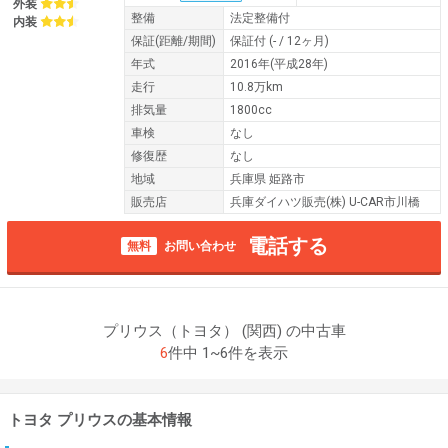
外装
整備
法定整備付
内装
保証
(距離/期間)
保証付
(- / 12ヶ月)
年式
2016年(平成28年)
走行
10.8万km
排気量
1800cc
車検
なし
修復歴
なし
地域
兵庫県 姫路市
販売店
兵庫ダイハツ販売(株) U-CAR市川橋
電話する
無料
お問い合わせ
プリウス（トヨタ） (関西) の中古車
6
件中 1~6件を表示
トヨタ プリウスの基本情報