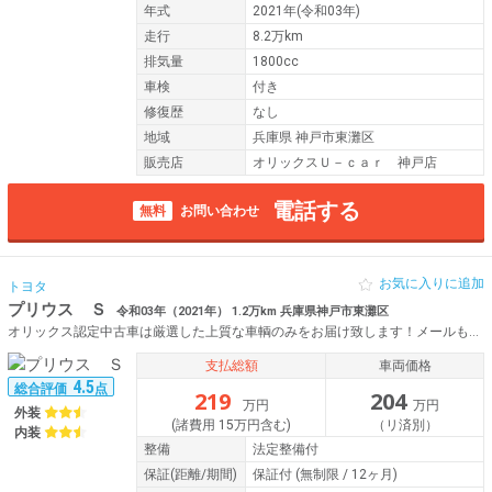
年式
2021年(令和03年)
走行
8.2万km
排気量
1800cc
車検
付き
修復歴
なし
地域
兵庫県 神戸市東灘区
販売店
オリックスＵ－ｃａｒ 神戸店
電話する
無料
お問い合わせ
お気に入りに追加
トヨタ
プリウス Ｓ
令和03年（2021年） 1.2万km 兵庫県神戸市東灘区
オリックス認定中古車は厳選した上質な車輌のみをお届け致します！メールもしくはフリーダイヤルにて、お気軽にお問合せ下さい♪
支払総額
車両価格
4.5
総合評価
点
219
204
万円
万円
外装
(諸費用 15万円含む)
（リ済別）
内装
整備
法定整備付
保証
(距離/期間)
保証付
(無制限 / 12ヶ月)