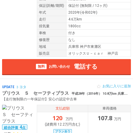
保証
(距離/期間)
保証付
(無制限 / 12ヶ月)
年式
2020年(令和02年)
走行
4.6万km
排気量
1800cc
車検
付き
修復歴
なし
地域
兵庫県 神戸市東灘区
販売店
オリックスＵ－ｃａｒ 神戸店
電話する
無料
お問い合わせ
お気に入りに追加
UPDATE
トヨタ
プリウス Ｓ セーフティプラス
平成28年（2016年） 10.8万km 兵庫県姫路市 ビ ドラレコ ＥＴＣ
【走行無制限の一年保証付】安心の認定中古車
支払総額
車両価格
120
107.8
万円
万円
(諸費用 12.2万円含む)
4
総合評価
点