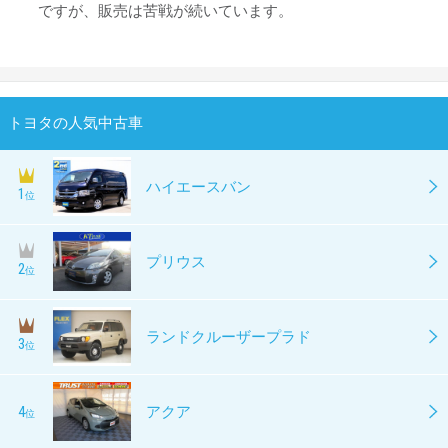
ですが、販売は苦戦が続いています。
トヨタの人気中古車
ハイエースバン
1
位
プリウス
2
位
ランドクルーザープラド
3
位
4
アクア
位