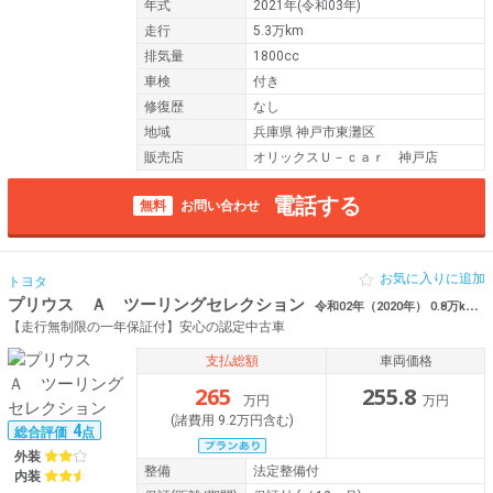
年式
2021年(令和03年)
走行
5.3万km
排気量
1800cc
車検
付き
修復歴
なし
地域
兵庫県 神戸市東灘区
販売店
オリックスＵ－ｃａｒ 神戸店
電話する
無料
お問い合わせ
お気に入りに追加
トヨタ
プリウス Ａ ツーリングセレクション
令和02年（2020年） 0.8万km 兵庫県伊丹市 ナー ９インチナビ
【走行無制限の一年保証付】安心の認定中古車
支払総額
車両価格
265
255.8
万円
万円
(諸費用 9.2万円含む)
4
総合評価
点
外装
整備
法定整備付
内装