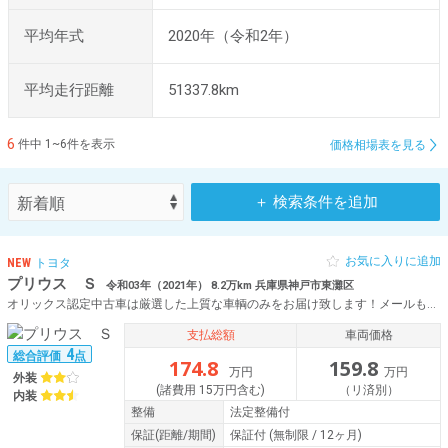
平均年式
2020年（令和2年）
平均走行距離
51337.8km
6
件中 1~6件を表示
価格相場表を見る
＋ 検索条件を追加
お気に入りに追加
NEW
トヨタ
プリウス Ｓ
令和03年（2021年） 8.2万km 兵庫県神戸市東灘区
オリックス認定中古車は厳選した上質な車輌のみをお届け致します！メールもしくはフリーダイヤルにて、お気軽にお問合せ下さい♪
支払総額
車両価格
4
総合評価
点
174.8
159.8
万円
万円
外装
(諸費用 15万円含む)
（リ済別）
内装
整備
法定整備付
保証
(距離/期間)
保証付
(無制限 / 12ヶ月)