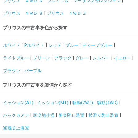
プリウス ４ＷＤ Ａ プレミアム ツーリングセレクション
プリウス ４ＷＤ Ｓ
プリウス ４ＷＤ Ｚ
プリウスの中古車を色から探す
ホワイト
Pホワイト
レッド
ブルー
ディープブルー
ライトブルー
グリーン
ブラック
グレー
シルバー
イエロー
ブラウン
パープル
プリウスの中古車を装備から探す
ミッション(AT)
ミッション(MT)
駆動(2WD)
駆動(4WD)
バックカメラ
寒冷地仕様
衝突防止装置
横滑り防止装置
盗難防止装置