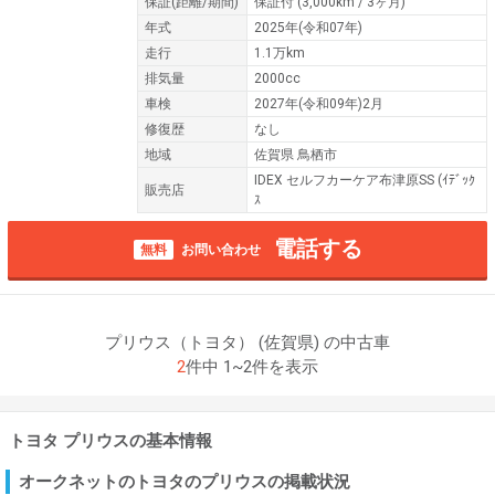
保証
(距離/期間)
保証付
(3,000km / 3ヶ月)
年式
2025年(令和07年)
走行
1.1万km
排気量
2000cc
車検
2027年(令和09年)2月
修復歴
なし
地域
佐賀県 鳥栖市
IDEX セルフカーケア布津原SS (ｲﾃﾞｯｸ
販売店
ｽ
電話する
無料
お問い合わせ
プリウス（トヨタ） (佐賀県) の中古車
2
件中 1~2件を表示
トヨタ プリウスの基本情報
オークネットのトヨタのプリウスの掲載状況