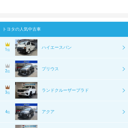
トヨタの人気中古車
ハイエースバン
1
位
プリウス
2
位
ランドクルーザープラド
3
位
4
アクア
位