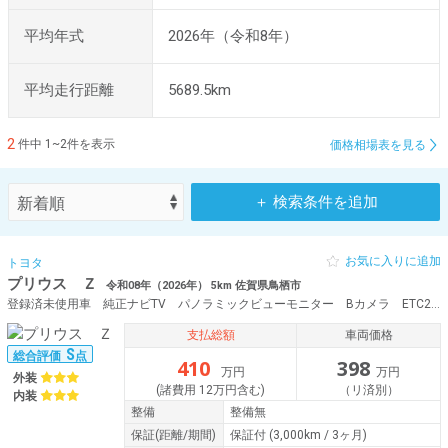
平均年式
2026年（令和8年）
平均走行距離
5689.5km
2
件中 1~2件を表示
価格相場表を見る
＋ 検索条件を追加
お気に入りに追加
トヨタ
プリウス Ｚ
令和08年（2026年） 5km 佐賀県鳥栖市
登録済未使用車 純正ナビTV パノラミックビューモニター Bカメラ ETC2.0 パワーバックドア シートヒーター シートベンチレーション 純正19AW メモリーパワーシート TSS BSM クリアランスソナー
支払総額
車両価格
S
総合評価
点
410
398
万円
万円
外装
(諸費用 12万円含む)
（リ済別）
内装
整備
整備無
保証
(距離/期間)
保証付
(3,000km / 3ヶ月)