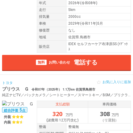
年式
2026年(令和08年)
走行
5km
排気量
2000cc
車検
2029年(令和11年)5月
修復歴
なし
地域
佐賀県 鳥栖市
IDEX セルフカーケア布津原SS (ｲﾃﾞｯｸ
販売店
ｽ
電話する
無料
お問い合わせ
お気に入りに追加
トヨタ
プリウス Ｇ
令和07年（2025年） 1.1万km 佐賀県鳥栖市
純正ナビTV／バックカメラ／シートヒーター／スマートキー／BSM／プリクラッシュセーフティ／ドライブレコーダー／ETC／レーダークルーズコントロール／LDA／RSA／PKSB／RCTA／PDA
支払総額
車両価格
5
総合評価
点
320
308
万円
万円
外装
(諸費用 12万円含む)
（リ済別）
内装
整備
整備無