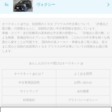
5
ヴォクシー
位
オークネット.jpでは、佐賀県のトヨタ プリウスの中古車について、 「評価点と
星の数」の情報をもとに、信頼性の高い中古車情報を提供しています。
車種・エリア・走行距離等の基本的な中古車の状態から、「評価点と星の数」に
よる検索、装備品等のオプション等の詳細検索等、こだわりの中古車を様々な角
度から探すことが可能です。 国内外の各メーカー・車種を多く取り揃え、皆さ
まに安心と信頼の佐賀県のトヨタ プリウスの中古車についての情報をお届け致
します。
あんしんのクルマ選びはオークネット.jp
オークネット.jpとは？
よくある質問
中古車用語説明
お問い合わせ
サイトマップ
会社概要
利用規約
プライバシーポリシー
クッキーポリシー
利用者情報の外部送信について